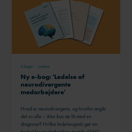
E-bøger
Ledelse
Ny e-bog: 'Ledelse af
neurodivergente
medarbejdere'
Hvad er neurodivergens, og hvorfor angår
det os alle – ikke kun de få med en
diagnose? Hvilke ledelsesgreb gør en
forskel for medarbejdere med fx ADHD,