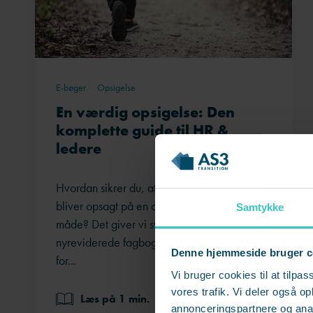
E-bøger
Opsigelse
En værdig opsigelse: Den
komplette guide til HR &
ledere
Hvordan sikrer du, at dine medarbejdere
bliver opsagt på en ordentlig og værdig
Samtykke
måde? Det giver vi svaret på i vores helt
nyreviderede fagbog 'En værdig opsigelse –
Denne hjemmeside bruger c
for...
Vi bruger cookies til at tilpas
vores trafik. Vi deler også 
Læs på 1 min.
annonceringspartnere og anal