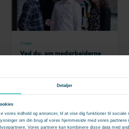
E-bøger
Ved du, om medarbejderne
trives i din virksomhed?
Trivsel kommer på dagsordenen i rigtig
mange virksomheder. Hvorfor? Jo,
Detaljer
medarbejdere, der trives, er mere effektive,
skaber bedre resultater og er mindre syge.
ookies
se vores indhold og annoncer, til at vise dig funktioner til sociale
oplysninger om din brug af vores hjemmeside med vores partnere i
Læs på 2 min.
ysepartnere. Vores partnere kan kombinere disse data med andr