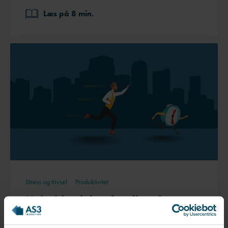
Læs på 8 min.
Stress og trivsel
Produktivitet
Hvis tiden løber fra dig, så tag
den tilbage med Timeblocking