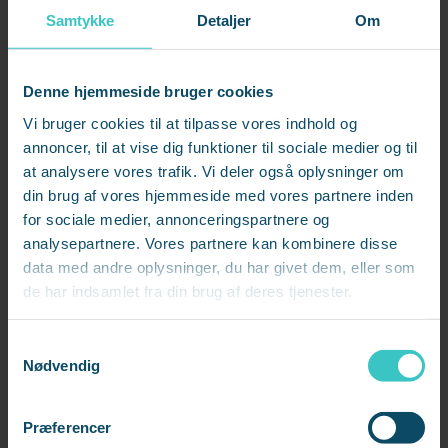
Samtykke
Detaljer
Om
Nysgerrig på, hvordan du udnytter vores mest
knappe og dyrebare ressource bedst? Lær at
omfavne dine begrænsninger, og få værktøjerne til
Denne hjemmeside bruger cookies
endelig at nå omkring dét, der...
Vi bruger cookies til at tilpasse vores indhold og
annoncer, til at vise dig funktioner til sociale medier og til
Læs på 8 min.
at analysere vores trafik. Vi deler også oplysninger om
din brug af vores hjemmeside med vores partnere inden
for sociale medier, annonceringspartnere og
analysepartnere. Vores partnere kan kombinere disse
data med andre oplysninger, du har givet dem, eller som
de har indsamlet fra din brug af deres tjenester.
S
Nødvendig
a
m
t
Præferencer
y