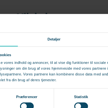
Vil du høre mere
fyld formularen, hvis du ønsker sparring eller har spørgsmål til emn
Så kontakter jeg dig.
Detaljer
ookies
Efternavn
*
se vores indhold og annoncer, til at vise dig funktioner til sociale
oplysninger om din brug af vores hjemmeside med vores partnere i
ysepartnere. Vores partnere kan kombinere disse data med andr
et fra din brug af deres tjenester.
Telefonnummer
*
Præferencer
Statistik