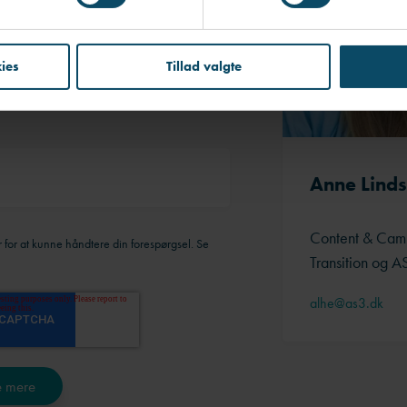
ies
Tillad valgte
Anne Lind
Content & Cam
for at kunne håndtere din forespørgsel. Se
Transition og A
alhe@as3.dk