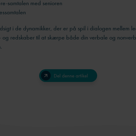
ere-samtalen med senioren
essamtalen
dsigt i de dynamikker, der er på spil i dialogen mellem l
 og redskaber til at skærpe både din verbale og nonver
.
Del denne artikel
Facebook
LinkedIn
Send på e-mail