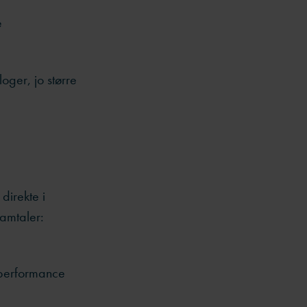
e
loger, jo større
direkte i
amtaler:
 performance