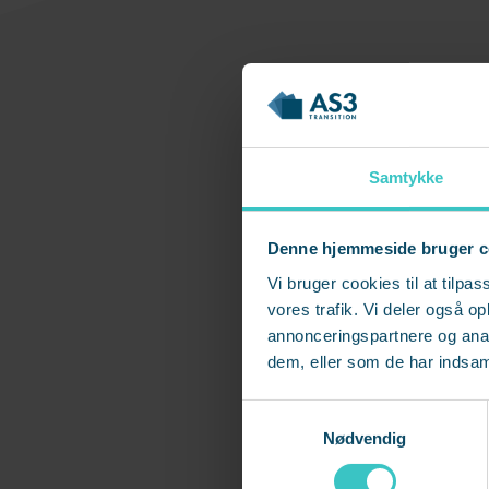
Ud
Samtykke
Denne hjemmeside bruger c
Fornavn
*
Vi bruger cookies til at tilpas
vores trafik. Vi deler også 
annonceringspartnere og anal
dem, eller som de har indsaml
E-mail
*
S
Nødvendig
a
m