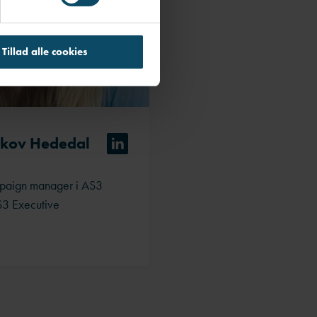
Tillad alle cookies
skov Hededal
paign manager i AS3
S3 Executive