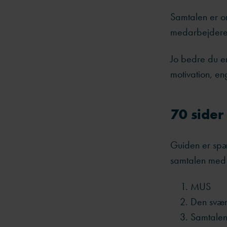
Samtalen er o
medarbejdere 
Jo bedre du er 
motivation, e
70 sider
Guiden er spæ
samtalen med 
MUS
Den svære
Samtalen