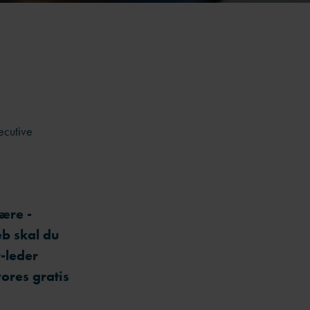
ecutive
ære -
b skal du
-leder
ores gratis