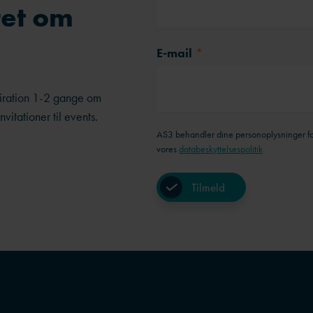
ret om
E-mail
*
piration 1-2 gange om
itationer til events.
AS3 behandler dine personoplysninger for
vores
databeskyttelsespolitik