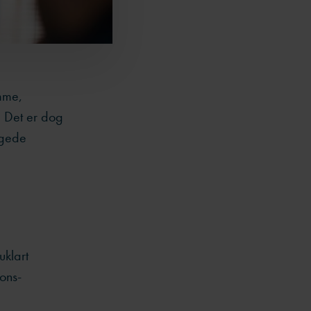
mme,
.
Det er dog
ngede
uklart
ions-