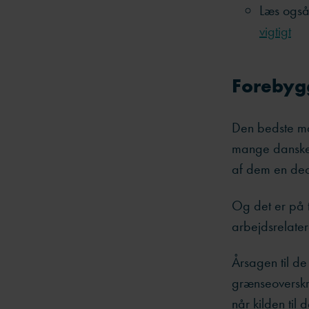
Læs ogs
vigtigt
Forebyg
Den bedste må
mange danske 
af dem en deci
Og det er på t
arbejdsrelatere
Årsagen til de
grænseoverskri
når kilden til 