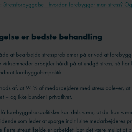
å:
Stressforbyggelse - hvordan forebygger man stress? Og 
gelse er bedste behandling
de at bearbejde stressproblemer på er ved at forebygg
virksomheder arbejder hårdt på at undgå stress, så har 
deret forebyggelsespolitik.
rods af, at 94 % af medarbejdere med stress oplever, at d
t – og ikke bunder i privatlivet.
 få forebyggelsespolitikker kan dels være, at det kan vær
dende som leder at spørge ind til sine medarbejderes pri
de fleste stresstilfælde er arbejdet, bør det være muligt at