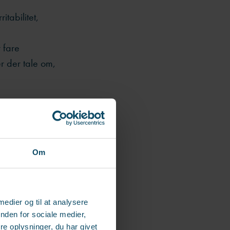
tabilitet,
r fare
r der tale om,
ldig diagnose.
iagnosticeret.
Om
tress
 eller en
 medier og til at analysere
 officielle
nden for sociale medier,
e oplysninger, du har givet