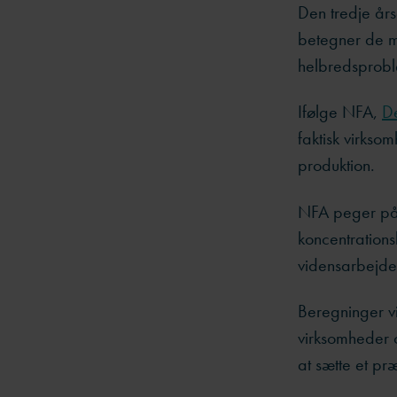
Den tredje år
betegner de m
helbredsprobl
Ifølge NFA,
De
faktisk virkso
produktion.
NFA peger på,
koncentration
vidensarbejder
Beregninger vi
virksomheder o
at sætte et præ