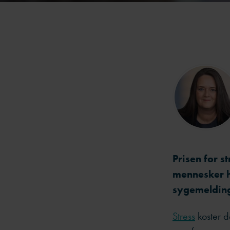
Prisen for 
mennesker h
sygemeldinge
Stress
koster d