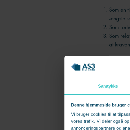
Som en ti
ængstelse
Som forho
Som relat
at kraven
De mange forsk
Og stressede m
Samtykke
2. Mang
Denne hjemmeside bruger c
For det andet
Vi bruger cookies til at tilpas
ubehandlet str
vores trafik. Vi deler også 
stress statistik
annonceringspartnere og anal