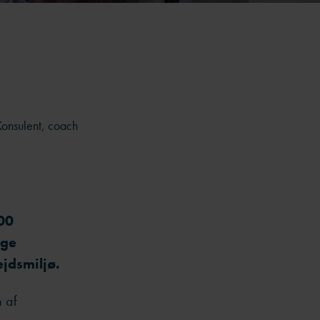
Konsulent, coach
000
ige
ejdsmiljø.
 af