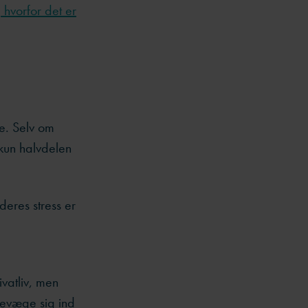
hvorfor det er
e. Selv om
kun halvdelen
eres stress er
e
vatliv, men
 bevæge sig ind