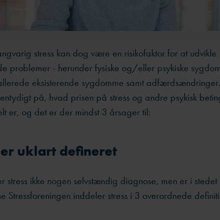
gvarig stress kan dog være en risikofaktor for at udvikle
de problemer -
herunder fysiske og/eller psykiske sygdo
 allerede eksisterende sygdomme samt adfærdsændringer
 entydigt på, hvad prisen på stress og andre psykisk beti
 er, og det er der mindst 3 årsager til:
 er uklart defineret
 er stress ikke nogen selvstændig diagnose, men er i stedet 
ne Stressforeningen inddeler stress i 3 overordnede definit