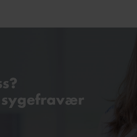
ss?
 sygefravær