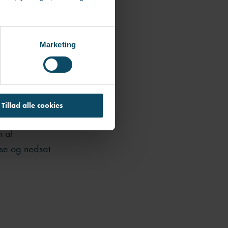
 til at besøge
Marketing
Tillad alle cookies
m af
lse og nedsat