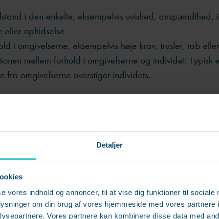
lstand i den enkelte, eksempelvis uvished, anspændthed, irri
 eller ophidselse
ld i omgivelserne, eksempelvis høje krav, trusler, tab elle
ionen mellem forhold i omgivelserne og individet. Typisk e
e fra omgivelserne overstiger individets.
ellige definitioner kan gøre det svært at stille en endegy
ennesker kan derfor blive enten forkert eller forsimplet d
Detaljer
e har ubehandlede symptomer på s
ookies
 går en stor gruppe medarbejdere rundt med symptomer –
se vores indhold og annoncer, til at vise dig funktioner til sociale
esssygdom – uden at gå til læge - og indgår dermed ikke i
oplysninger om din brug af vores hjemmeside med vores partnere i
ker eller opgørelser.
ysepartnere. Vores partnere kan kombinere disse data med andr