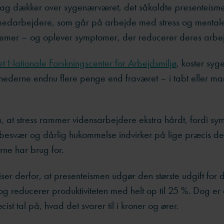
sag dækker over sygenærværet, det såkaldte
presenteism
edarbejdere, som går på arbejde med stress og mental
emer – og oplever symptomer, der reducerer deres arbe
t Nationale Forskningscenter for Arbejdsmiljø
, koster sy
mhederne endnu flere penge end fraværet – i tabt eller ma
 at stress rammer vidensarbejdere ekstra hårdt, fordi s
sbesvær og dårlig hukommelse indvirker på lige præcis d
ne har brug for.
ser derfor, at presenteismen udgør den største udgift for
g reducerer produktiviteten med helt op til 25 %. Dog er 
cist tal på, hvad det svarer til i kroner og ører.