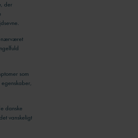
e
, der
e
jdsevne.
genærværet
ngelfuld
ymptomer som
e egenskaber,
 de danske
det vanskeligt