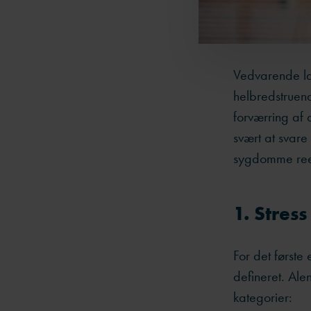
Vedvarende lan
helbredstruen
forværring af
svært at svare
sygdomme reelt
1. Stress
For det første
defineret. Ale
kategorier: