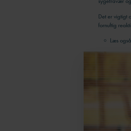
sygefravær og 
Det er vigtigt 
fornuftig reak
Læs ogs