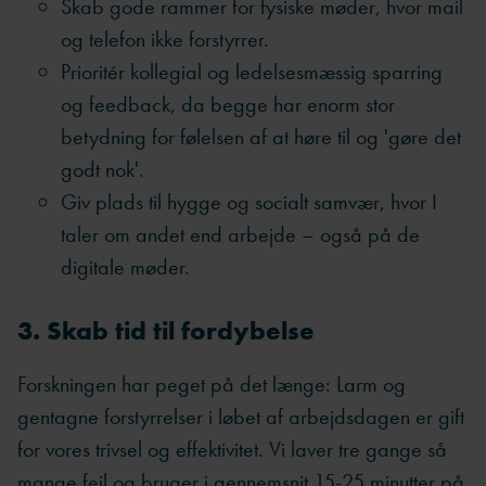
Skab gode rammer for fysiske møder, hvor mail
og telefon ikke forstyrrer.
Prioritér kollegial og ledelsesmæssig sparring
og feedback, da begge har enorm stor
betydning for følelsen af at høre til og 'gøre det
godt nok'.
Giv plads til hygge og socialt samvær, hvor I
taler om andet end arbejde – også på de
digitale møder.
3. Skab tid til fordybelse
Forskningen har peget på det længe: Larm og
gentagne forstyrrelser i løbet af arbejdsdagen er gift
for vores trivsel og effektivitet. Vi laver tre gange så
mange fejl og bruger i gennemsnit 15-25 minutter på