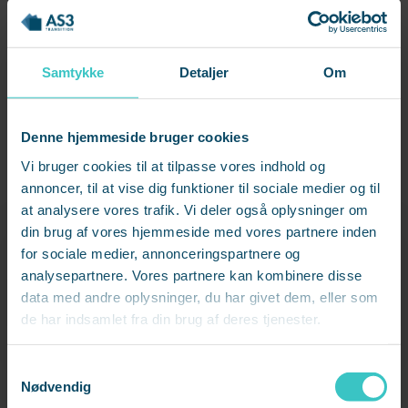
af 5 minutters pause.
Sætte tid af i kalenderen til at tjekke mails.
Samtykke
Detaljer
Om
Tilbyde fysiske markører, der gør det muligt for
den enkelte at signalere, at han/hun ikke kan
forstyrres (fx skilte, lamper eller andet).
Denne hjemmeside bruger cookies
Vi bruger cookies til at tilpasse vores indhold og
annoncer, til at vise dig funktioner til sociale medier og til
Læs også
at analysere vores trafik. Vi deler også oplysninger om
din brug af vores hjemmeside med vores partnere inden
Tag styringen over dit
for sociale medier, annonceringspartnere og
(hjemme)arbejdsliv
analysepartnere. Vores partnere kan kombinere disse
data med andre oplysninger, du har givet dem, eller som
de har indsamlet fra din brug af deres tjenester.
S
4. Bevar de effektive arbejdsmøder
Nødvendig
a