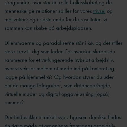
streg under, hvor stor en rolle fællesskabet og de
menneskelige relationer spiller for vores
trivsel
og
motivation; og i sidste ende for de resultater, vi
sammen kan skabe på arbejdspladsen.
Dilemmaerne og paradokserne står i kø, og det stiller
store krav til dig som leder. For hvordan skaber du
rammerne for et velfungerende hybridt arbejdsliv,
hvor vi veksler mellem at møde ind på kontoret og
logge på hjemmefra? Og hvordan styrer du uden
om de mange faldgruber, som distancearbejde,
virtuelle møder og digital opgaveløsning (også)
rummer?
Der findes ikke et enkelt svar. Ligesom der ikke findes
én rigtig måde at organisere fremtidens arbejdsliv