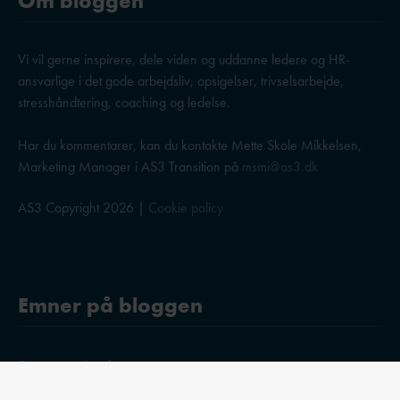
Om bloggen
Vi vil gerne inspirere, dele viden og uddanne ledere og HR-
ansvarlige i det gode arbejdsliv, opsigelser, trivselsarbejde,
stresshåndtering, coaching og ledelse.
Har du kommentarer, kan du kontakte Mette Skole Mikkelsen,
Marketing Manager i AS3 Transition på
msmi@as3.dk
AS3 Copyright 2026 |
Cookie policy
Emner på bloggen
Stress og trivsel
Ledelse