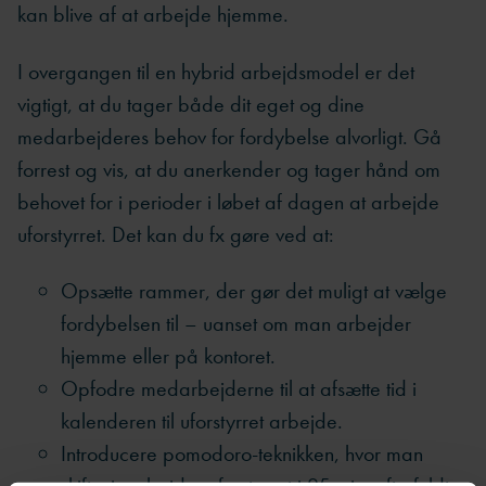
kan blive af at arbejde hjemme.
I overgangen til en hybrid arbejdsmodel er det
vigtigt, at du tager både dit eget og dine
medarbejderes behov for fordybelse alvorligt. Gå
forrest og vis, at du anerkender og tager hånd om
behovet for i perioder i løbet af dagen at arbejde
uforstyrret. Det kan du fx gøre ved at:
Opsætte rammer, der gør det muligt at vælge
fordybelsen til – uanset om man arbejder
hjemme eller på kontoret.
Opfodre medarbejderne til at afsætte tid i
kalenderen til uforstyrret arbejde.
Introducere pomodoro-teknikken, hvor man
skiftevis arbejder uforstyrret i 25 min. efterfuldt