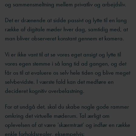
og sammensmeltning mellem privatliv og arbejdsliv.
Det er drænende at sidde passivt og lytte til en lang
række af digitale møder hver dag, samtidig med, at
man bliver observeret konstant gennem et kamera.
Vi er ikke vant til at se vores eget ansigt og lytte til
vores egen stemme i så lang tid ad gangen, og det
får os til at evaluere os selv hele tiden og blive meget
selvbevidste. I værste fald kan det medføre en
decideret kognitiv overbelastning.
For at undgå det, skal du skabe nogle gode rammer
omkring det virtuelle møderum. Tal ærligt om
oplevelsen af at være ’skærmtræt’ og indfør en række
enkle forholdsregler, eksempelvis: