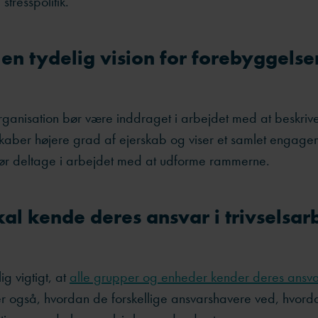
tresspolitik.
l en tydelig vision for forebyggelse
organisation bør være inddraget i arbejdet med at beskri
skaber højere grad af ejerskab og viser et samlet engage
ør deltage i arbejdet med at udforme rammerne.
skal kende deres ansvar i trivselsar
g vigtigt, at
alle grupper og enheder kender deres ansv
r også, hvordan de forskellige ansvarshavere ved, hvord