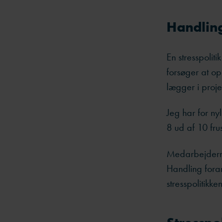
Handling
En stresspolit
forsøger at op
lægger i proje
Jeg har for ny
8 ud af 10 fr
Medarbejderne
Handling foran
stresspolitikk