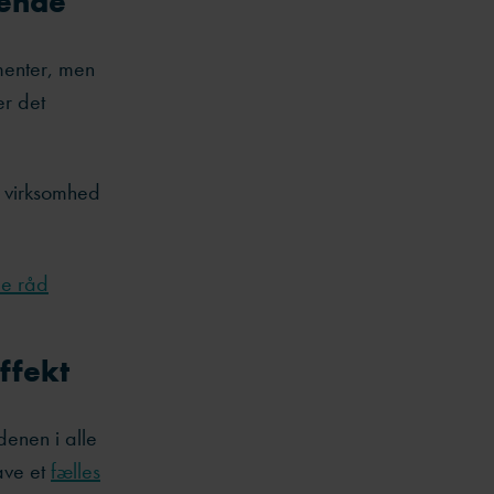
gende
menter, men
er det
r virksomhed
de råd
 effekt
enen i alle
ave et
fælles