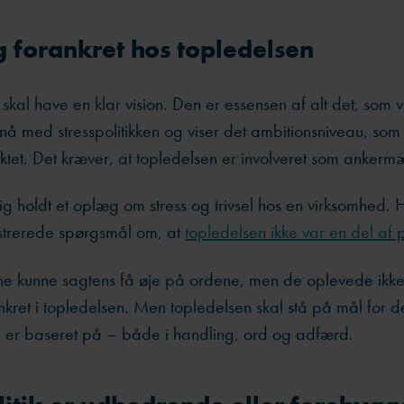
 forankret hos topledelsen
ik skal have en klar vision. Den er essensen af alt det, som
nå med stresspolitikken og viser det ambitionsniveau, so
ktet. Det kræver, at topledelsen er involveret som anker
lig holdt et oplæg om stress og trivsel hos en virksomhed.
ustrerede spørgsmål om, at
topledelsen ikke var en del af
 kunne sagtens få øje på ordene, men de oplevede ikke
kret i topledelsen. Men topledelsen skal stå på mål for de
en er baseret på – både i handling, ord og adfærd.