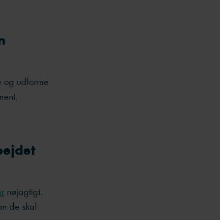
n
ve og udforme
ment.
bejdet
ar
nøjagtigt.
an de skal