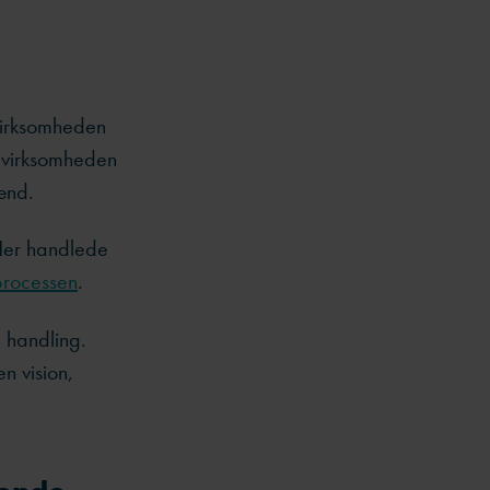
 virksomheden
m virksomheden
mænd.
 Her handlede
 processen
.
 handling.
n vision,