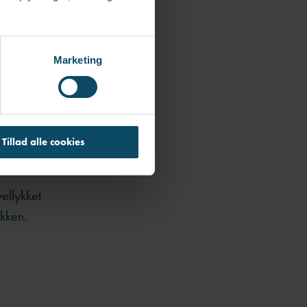
ganisationen
Marketing
-
asser ind i
Tillad alle cookies
ellykket
ikken.