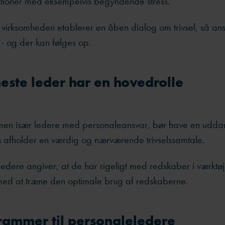
uationer med eksempelvis begyndende stress.
 virksomheden etablerer en åben dialog om trivsel, så an
- og der kan følges op.
ste leder har en hovedrolle
 men især ledere med personaleansvar, bør have en uddan
 afholder en værdig og nærværende trivselssamtale.
ledere angiver, at de har rigeligt med redskaber i værktø
 med at træne den optimale brug af redskaberne.
rammer til personaleledere