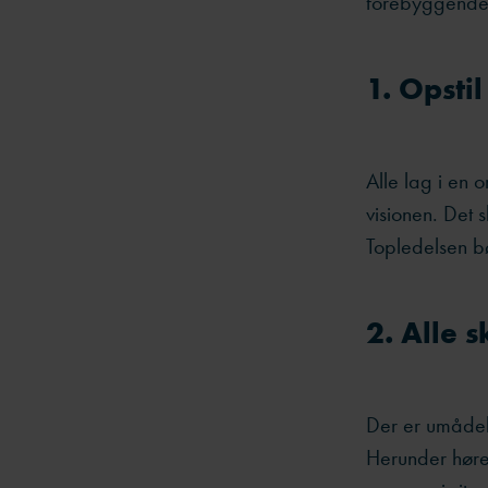
forebyggende s
1. Opsti
Alle lag i en 
visionen. Det 
Topledelsen b
2. Alle 
Der er umådeli
Herunder høre