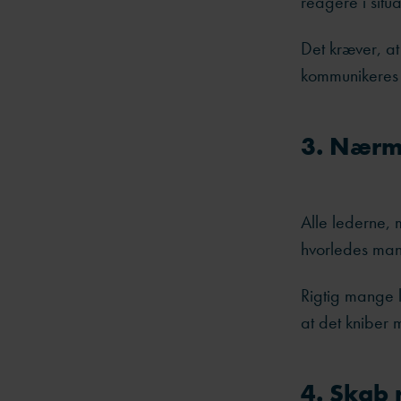
reagere i sit
Det kræver, at
kommunikeres 
3. Nærme
Alle lederne,
hvorledes man
R
igtig mange 
at det kniber
4. Skab 