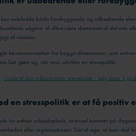
litik er udbedrende eller forebyg
tik kan indeholde både forebyggende og udbedrende ele
rksomheds udgave vil oftest være domineret af det ene ell
igt af visionen.
gle kerneovervejelser fra begge dimensioner, som enhve
ion bør gøre sig, når man udvikler en stresspolitik.
å:
Guide til den udbedrende stresspolitik - følg disse 5 go
d en stresspolitik er at få positiv
de for enhver arbejdsplads, at trivsel kommer på dagsord
ksomheden eller organisationen. Det vil sige, at man skal h