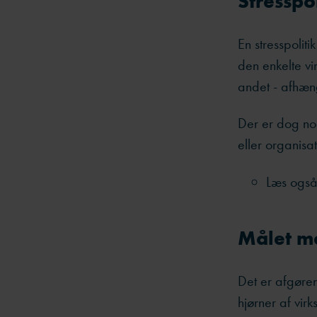
Stresspo
En stresspoli
den enkelte vi
andet - afhæng
Der er dog no
eller organisat
Læs ogs
Målet me
Det er afgøren
hjørner af vir