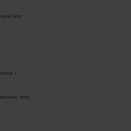
svaret kan
nelse i,
jskassen, men