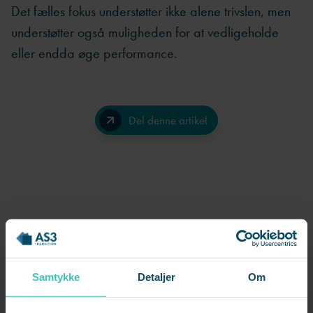
Det fælles fokus understøtter ikke alene trivslen, men
understøtter også muligheden for at vedligeholde
eller endda øge performance.
Del denne artikel
Facebook
LinkedIn
Send på e-mail
Samtykke
Detaljer
Om
Vil du høre mere