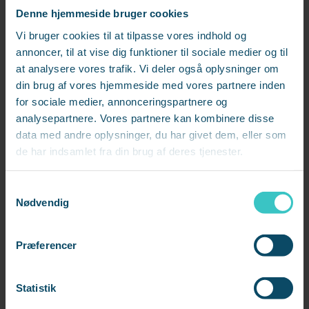
Denne hjemmeside bruger cookies
Udfyld formularen, hvis du ønsker sparring eller har spørgsmål til
Vi bruger cookies til at tilpasse vores indhold og
emnet.
annoncer, til at vise dig funktioner til sociale medier og til
Så kontakter jeg dig.
at analysere vores trafik. Vi deler også oplysninger om
din brug af vores hjemmeside med vores partnere inden
for sociale medier, annonceringspartnere og
Fornavn
*
analysepartnere. Vores partnere kan kombinere disse
data med andre oplysninger, du har givet dem, eller som
de har indsamlet fra din brug af deres tjenester.
S
Efternavn
*
Nødvendig
a
m
t
Præferencer
y
k
E-mail
*
k
Statistik
e