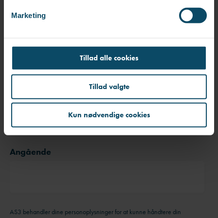
v
Marketing
a
l
Telefonnummer
*
g
Tillad alle cookies
Tillad valgte
Virksomhed
Kun nødvendige cookies
Angående
AS3 behandler dine personoplysninger for at kunne håndtere din