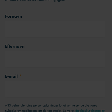
Fornavn
Efternavn
E-mail
*
AS3 behandler dine personoplysninger for at kunne sende dig vores
nyhedsbrev med faglige artikler og guides. Se vores
databeskyttelsespolitik