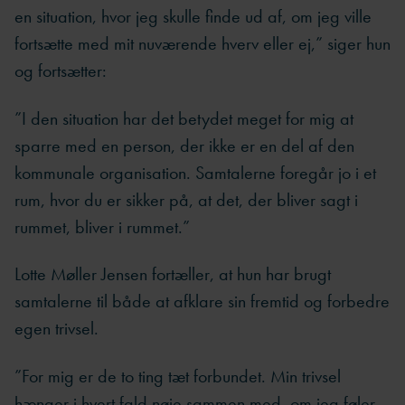
en situation, hvor jeg skulle finde ud af, om jeg ville
fortsætte med mit nuværende hverv eller ej,” siger hun
og fortsætter:
”I den situation har det betydet meget for mig at
sparre med en person, der ikke er en del af den
kommunale organisation. Samtalerne foregår jo i et
rum, hvor du er sikker på, at det, der bliver sagt i
rummet, bliver i rummet.”
Lotte Møller Jensen fortæller, at hun har brugt
samtalerne til både at afklare sin fremtid og forbedre
egen trivsel.
”For mig er de to ting tæt forbundet. Min trivsel
hænger i hvert fald nøje sammen med, om jeg føler,