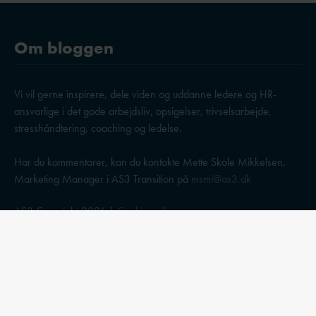
Om bloggen
Vi vil gerne inspirere, dele viden og uddanne ledere og HR-
ansvarlige i det gode arbejdsliv, opsigelser, trivselsarbejde,
stresshåndtering, coaching og ledelse.
Har du kommentarer, kan du kontakte Mette Skole Mikkelsen,
Marketing Manager i AS3 Transition på
msmi@as3.dk
AS3 Copyright 2026 |
Cookie policy
Emner på bloggen