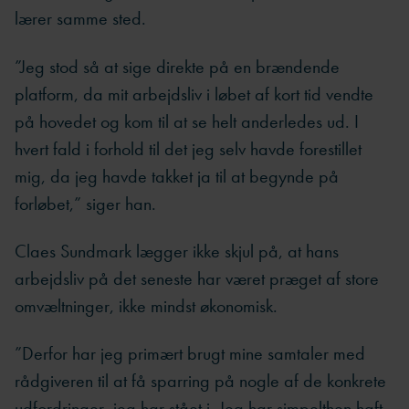
lærer samme sted.
”Jeg stod så at sige direkte på en brændende
platform, da mit arbejdsliv i løbet af kort tid vendte
på hovedet og kom til at se helt anderledes ud. I
hvert fald i forhold til det jeg selv havde forestillet
mig, da jeg havde takket ja til at begynde på
forløbet,” siger han.
Claes Sundmark lægger ikke skjul på, at hans
arbejdsliv på det seneste har været præget af store
omvæltninger, ikke mindst økonomisk.
”Derfor har jeg primært brugt mine samtaler med
rådgiveren til at få sparring på nogle af de konkrete
udfordringer, jeg har stået i. Jeg har simpelthen haft