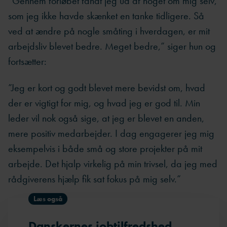
”Gennem forløbet fandt jeg ud af noget om mig selv,
som jeg ikke havde skænket en tanke tidligere. Så
ved at ændre på nogle småting i hverdagen, er mit
arbejdsliv blevet bedre. Meget bedre,” siger hun og
fortsætter:
”Jeg er kort og godt blevet mere bevidst om, hvad
der er vigtigt for mig, og hvad jeg er god til. Min
leder vil nok også sige, at jeg er blevet en anden,
mere positiv medarbejder. I dag engagerer jeg mig
eksempelvis i både små og store projekter på mit
arbejde. Det hjalp virkelig på min trivsel, da jeg med
rådgiverens hjælp fik sat fokus på mig selv.”
Læs også
Danskernes jobtilfredshed