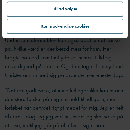
Men da jeg afsluttede forløbet, var jeg helt sikker i
Tillad valgte
min sag; jeg var altså havnet på den rette hylde med
den stilling, jeg har,” siger han.
Kun nødvendige cookies
Under samtalerne blev han også bedt om at tænke
på, hvilke værdier der betød mest for ham. Her
bragte han ord som indflydelse, humor, tillid og
retfærdighed på banen. Og dem tager Tommy Lund
Christensen nu med sig på arbejde hver eneste dag.
”Det kan godt være, at mine kolleger ikke kan mærke
den store forskel på mig i forhold til tidligere, men
forløbet har betydet rigtigt meget for mig. Jeg er helt
afklaret i dag, og jeg ved nu, hvad jeg skal satse på
at lave, indtil jeg går på efterløn,” siger han.