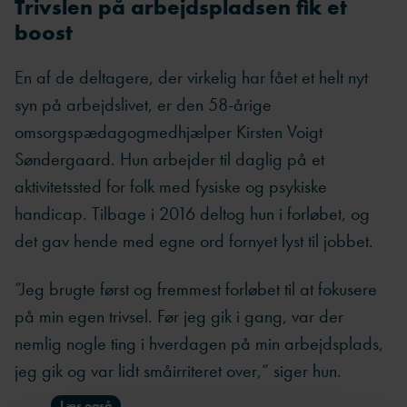
Trivslen på arbejdspladsen fik et
boost
En af de deltagere, der virkelig har fået et helt nyt
syn på arbejdslivet, er den 58-årige
omsorgspædagogmedhjælper Kirsten Voigt
Søndergaard. Hun arbejder til daglig på et
aktivitetssted for folk med fysiske og psykiske
handicap. Tilbage i 2016 deltog hun i forløbet, og
det gav hende med egne ord fornyet lyst til jobbet.
”Jeg brugte først og fremmest forløbet til at fokusere
på min egen trivsel. Før jeg gik i gang, var der
nemlig nogle ting i hverdagen på min arbejdsplads,
jeg gik og var lidt småirriteret over,” siger hun.
Læs også