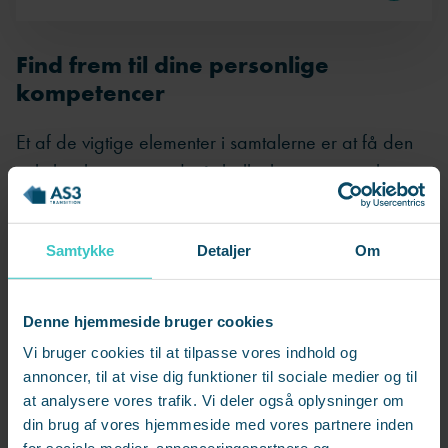
Find frem til dine personlige
kompetencer
Et af de vigtige elementer i samtalerne er at få den
enkelte til at sætte ord på, hvilke kompetencer han
eller hun selv mener at have haft succes med i
arbejdslivet.
Samtykke
Detaljer
Om
Det var også en af de opgaver, der mødte 60-årige
Tommy Lund Christensen, da han for et par år siden
Denne hjemmeside bruger cookies
takkede ja til at deltage i forløbet.
Vi bruger cookies til at tilpasse vores indhold og
annoncer, til at vise dig funktioner til sociale medier og til
”Når du sidder overfor en rådgiver, der stiller det
at analysere vores trafik. Vi deler også oplysninger om
ene spørgsmål efter det andet, får det for alvor sat
din brug af vores hjemmeside med vores partnere inden