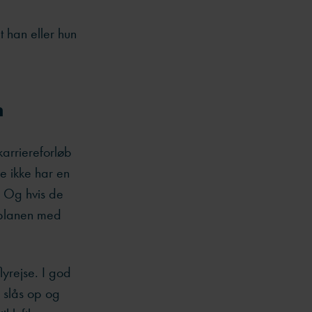
t han eller hun
n
karriereforløb
de ikke har en
. Og hvis de
e planen med
lyrejse. I god
e slås op og