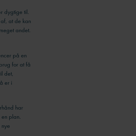
 dygtige til.
af, at de kan
t meget andet.
encer på en
rug for at få
l det,
å er i
forhånd har
 en plan.
n nye