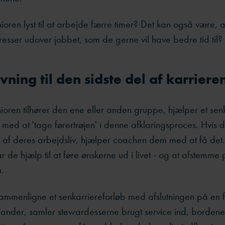
oren lyst til at arbejde færre timer? Det kan også være, a
resser udover jobbet, som de gerne vil have bedre tid til?
vning til den sidste del af karriere
oren tilhører den ene eller anden gruppe, hjælper et sen
 med at 'tage førertrøjen' i denne afklaringsproces. Hvis 
n af deres arbejdsliv, hjælper coachen dem med at få det
år de hjælp til at føre ønskerne ud i livet - og at afstemm
.
sammenligne et senkarriereforløb med afslutningen på en f
t lander, samler stewardesserne brugt service ind, borden