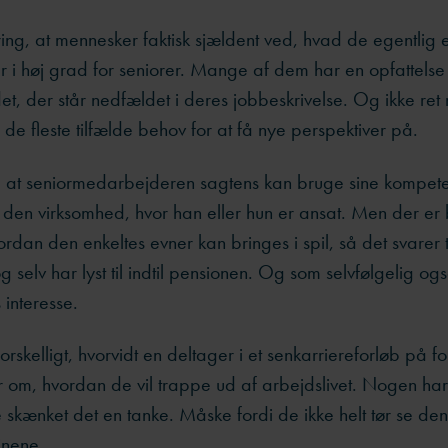
ring, at mennesker faktisk sjældent ved, hvad de egentlig er
i høj grad for seniorer. Mange af dem har en opfattelse 
det, der står nedfældet i deres jobbeskrivelse. Og ikke re
 de fleste tilfælde behov for at få nye perspektiver på.
it, at seniormedarbejderen sagtens kan bruge sine kompet
en virksomhed, hvor han eller hun er ansat. Men der er b
rdan den enkeltes evner kan bringes i spil, så det svarer ti
 selv har lyst til indtil pensionen. Og som selvfølgelig ogs
interesse.
orskelligt, hvorvidt en deltager i et senkarriereforløb på 
er om, hvordan de vil trappe ud af arbejdslivet. Nogen har
 skænket det en tanke. Måske fordi de ikke helt tør se de
jnene.