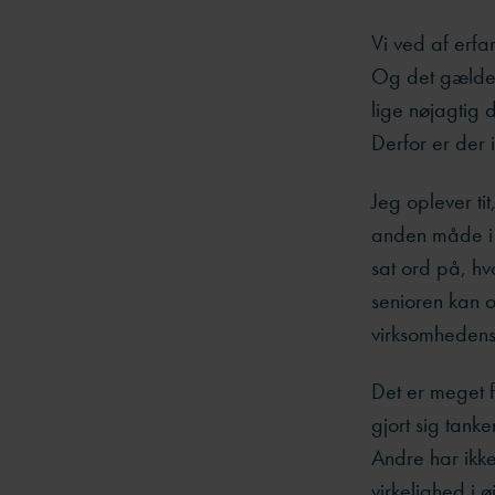
Vi ved af erfa
Og det gælder 
lige nøjagtig 
Derfor er der i
Jeg oplever t
anden måde i d
sat ord på, hvo
senioren kan og
virksomhedens 
Det er meget f
gjort sig tank
Andre har ikke
virkelighed i ø