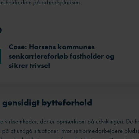
t fastholde dem på arbejdspladsen.
Case: Horsens kommunes
senkarriereforløb fastholder og
sikrer trivsel
t gensidigt bytteforhold
re virksomheder, der er opmærksom på udviklingen. De ha
 på at undgå situationer, hvor seniormedarbejdere pludse