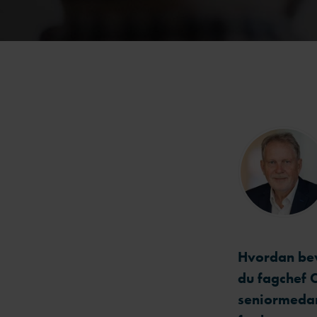
Hvordan bev
du fagchef 
seniormedar