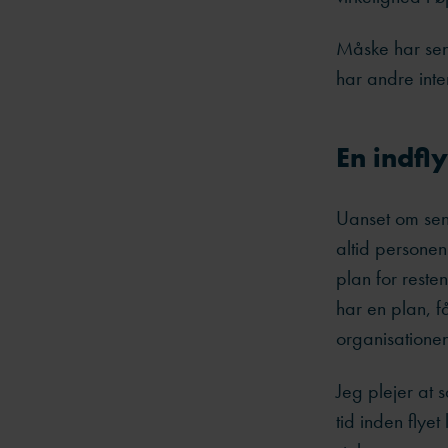
Måske har seni
har andre inte
En indfly
Uanset om seni
altid personen
plan for reste
har en plan, f
organisationen
Jeg plejer at 
tid inden flye