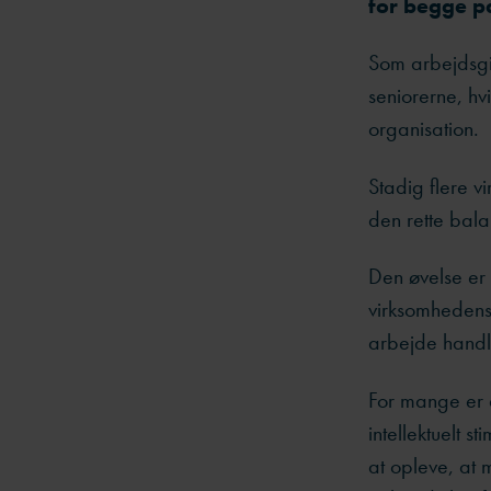
for begge pa
Som
arbejdsgi
seniorerne, hv
organisation.
Stadig flere v
den rette bala
Den øvelse er d
virksomhedens b
arbejde handl
For mange er 
intellektuelt s
at opleve, at