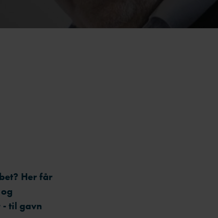
bet? Her får
 og
 til gavn