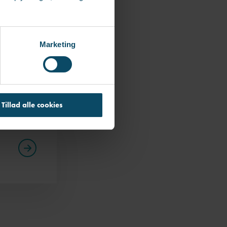
l at give sin
der
ves videre.
Marketing
el indlede et
er, der ikke
en.
Tillad alle cookies