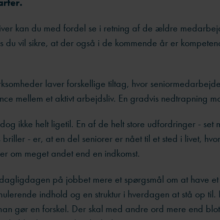
rter.
ver kan du med fordel se i retning af de ældre medarbej
is du vil sikre, at der også i de kommende år er kompetenc
irksomheder laver forskellige tiltag, hvor seniormedarbej
nce mellem et aktivt arbejdsliv. En gradvis nedtrapning 
og ikke helt ligetil. En af de helt store udfordringer - set
riller - er, at en del seniorer er nået til et sted i livet, hvo
er om meget andet end en indkomst.
dagligdagen på jobbet mere et spørgsmål om at have et 
timulerende indhold og en struktur i hverdagen at stå op til. 
 man gør en forskel. Der skal med andre ord mere end blo