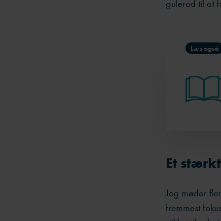
gulerod til a
Læs også
Et stærk
Jeg møder fle
fremmest fokus