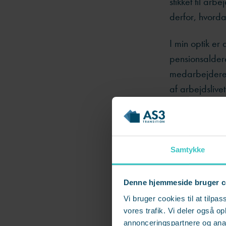
stikket til ar
derfor, hvorda
I min optik e
pensionsaldere
medarbejderen 
af arbejdsliv
I mange organi
forskellige se
arbejdsgiveren
Samtykke
afvikling snar
Denne hjemmeside bruger c
Men angsten er
Vi bruger cookies til at tilpas
medarbejderen
vores trafik. Vi deler også 
kompetencer og
annonceringspartnere og anal