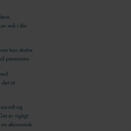
dere,
er nok i din
deren kan skabe
mod pensionen.
 med
r det at
socialt og
Det er vigtigt
t en økonomisk