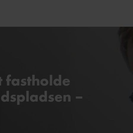
t fastholde
jdspladsen –