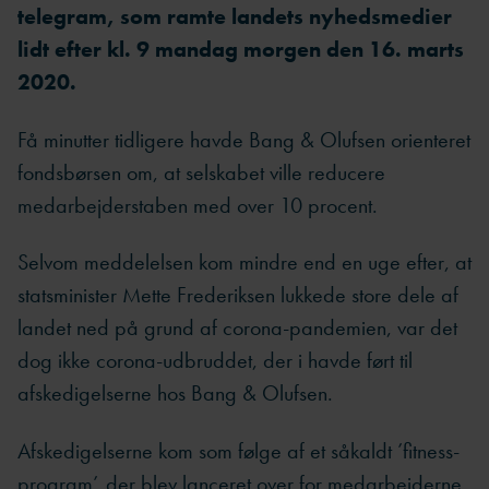
telegram, som ramte landets nyhedsmedier
lidt efter kl. 9 mandag morgen den 16. marts
2020.
Få minutter tidligere havde Bang & Olufsen orienteret
fondsbørsen om, at selskabet ville reducere
medarbejderstaben med over 10 procent.
Selvom meddelelsen kom mindre end en uge efter, at
statsminister Mette Frederiksen lukkede store dele af
landet ned på grund af corona-pandemien, var det
dog ikke corona-udbruddet, der i havde ført til
afskedigelserne hos Bang & Olufsen.
Afskedigelserne kom som følge af et såkaldt ’fitness-
program’, der blev lanceret over for medarbejderne