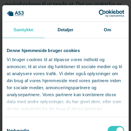
medarbejderen til at tænde sit. Det var vigtigt for os,
at medarbejderne havde mulighed for at aflæse
lederens kropssprog og mimik, siger hun.
Samtykke
Detaljer
Om
Som en hjælp til lederne blev der også udarbejdet et
talepapir, som lederne hver især kunne versionere til
Denne hjemmeside bruger cookies
hver enkelt medarbejder. Papiret skulle sikre en rød
Vi bruger cookies til at tilpasse vores indhold og
tråd i den forklaring, som alle medarbejderne fik på
annoncer, til at vise dig funktioner til sociale medier og til
de forestående opsigelser. Talepapiret var
at analysere vores trafik. Vi deler også oplysninger om
udarbejdet i tre forskellige versioner, så der var en
din brug af vores hjemmeside med vores partnere inden
for sociale medier, annonceringspartnere og
version til dem, der skulle opsiges, dem der gik fri
analysepartnere. Vores partnere kan kombinere disse
samt dem, hvis jobsituation fortsat var uafklaret.
data med andre oplysninger, du har givet dem, eller som
de har indsamlet fra din brug af deres tjenester.
Skab et roligt miljø
S
Tirsdag den 24. marts – otte dage efter
Nødvendig