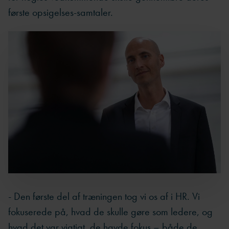
første opsigelses-samtaler.
- Den første del af træningen tog vi os af i HR. Vi
fokuserede på, hvad de skulle gøre som ledere, og
hvad det var vigtigt, de havde fokus – både de