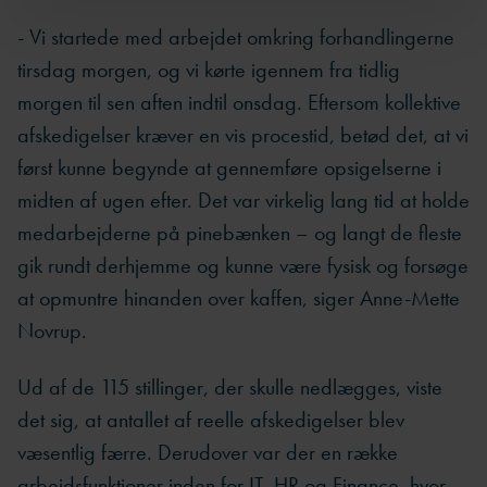
- Vi startede med arbejdet omkring forhandlingerne
tirsdag morgen, og vi kørte igennem fra tidlig
morgen til sen aften indtil onsdag. Eftersom kollektive
afskedigelser kræver en vis procestid, betød det, at vi
først kunne begynde at gennemføre opsigelserne i
midten af ugen efter. Det var virkelig lang tid at holde
medarbejderne på pinebænken – og langt de fleste
gik rundt derhjemme og kunne være fysisk og forsøge
at opmuntre hinanden over kaffen, siger Anne-Mette
Novrup.
Ud af de 115 stillinger, der skulle nedlægges, viste
det sig, at antallet af reelle afskedigelser blev
væsentlig færre. Derudover var der en række
arbejdsfunktioner inden for IT, HR og Finance, hvor