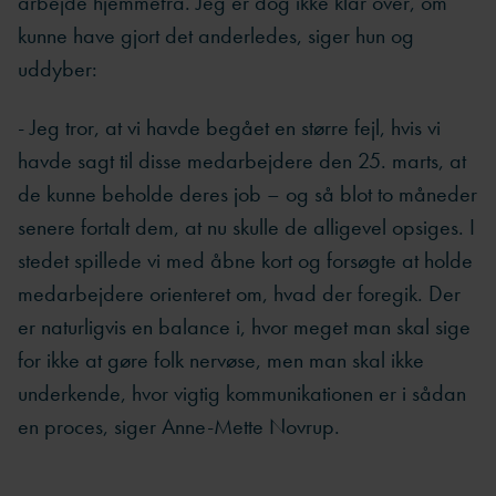
- Kommunikationen med disse kolleger viste sig at
være mere vanskelig, end vi havde regnet med. Den
besked, som vi kunne tilbyde dem den 25. marts, var,
at deres situation ville være afklaret inden udgangen
af maj. Det viste sig at være en alt for sej melding at
få i en situation, hvor vi fortsat i høj grad skulle
arbejde hjemmefra. Jeg er dog ikke klar over, om
kunne have gjort det anderledes, siger hun og
uddyber:
- Jeg tror, at vi havde begået en større fejl, hvis vi
havde sagt til disse medarbejdere den 25. marts, at
de kunne beholde deres job – og så blot to måneder