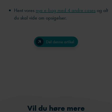
senere fortalt dem, at nu skulle de alligevel opsiges. I
stedet spillede vi med åbne kort og forsøgte at holde
medarbejdere orienteret om, hvad der foregik. Der
er naturligvis en balance i, hvor meget man skal sige
for ikke at gøre folk nervøse, men man skal ikke
underkende, hvor vigtig kommunikationen er i sådan
en proces, siger Anne-Mette Novrup.
Hent vores
nye e-bog med 4 andre cases
og alt
du skal vide om opsigelser.
Del denne artikel