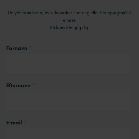
Facebook
LinkedIn
Send på e-mail
Vil du høre mere
Udfyld formularen, hvis du ønsker sparring eller har spørgsmål til
emnet.
Så kontakter jeg dig.
Fornavn
*