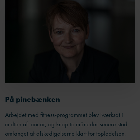
På pinebænken
Arbejdet med fitness-programmet blev iværksat i
midten af januar, og knap to måneder senere stod
omfanget af afskedigelserne klart for topledelsen.