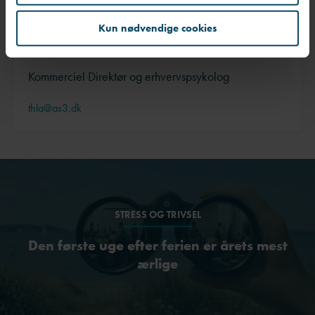
Kun nødvendige cookies
Thomas Lange
Kommerciel Direktør og erhvervspsykolog
thla@as3.dk
STRESS OG TRIVSEL
Den første uge efter ferien er årets mest
ærlige