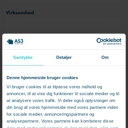
Virksomhed
Angående
Samtykke
Detaljer
Om
Denne hjemmeside bruger cookies
AS3 behandler dine personoplysninger for at kunne håndtere din
Vi bruger cookies til at tilpasse vores indhold og
forespørgsel. Se vores
databeskyttelsespolitik
annoncer, til at vise dig funktioner til sociale medier og til
at analysere vores trafik. Vi deler også oplysninger om
din brug af vores hjemmeside med vores partnere inden
for sociale medier, annonceringspartnere og
analysepartnere. Vores partnere kan kombinere disse
data med andre oplysninger, du har givet dem, eller som