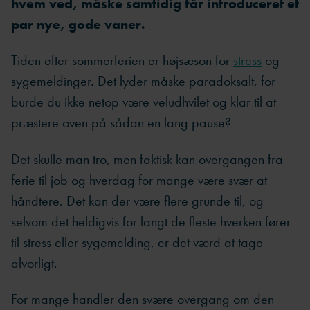
hvem ved, måske samtidig får introduceret et
par nye, gode vaner.
Tiden efter sommerferien er højsæson for
stress
og
sygemeldinger. Det lyder måske paradoksalt, for
burde du ikke netop være veludhvilet og klar til at
præstere oven på sådan en lang pause?
Det skulle man tro, men faktisk kan overgangen fra
ferie til job og hverdag for mange være svær at
håndtere. Det kan der være flere grunde til, og
selvom det heldigvis for langt de fleste hverken fører
til stress eller sygemelding, er det værd at tage
alvorligt.
For mange handler den svære overgang om den