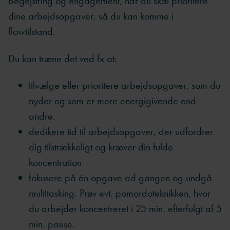
begejstring og engagement, når du skal prioritere
dine arbejdsopgaver, så du kan komme i
flowtilstand.
Du kan træne det ved fx at:
tilvælge eller prioritere arbejdsopgaver, som du
nyder og som er mere energigivende end
andre.
dedikere tid til arbejdsopgaver, der udfordrer
dig tilstrækkeligt og kræver din fulde
koncentration.
fokusere på én opgave ad gangen og undgå
multitasking. Prøv evt. pomordoteknikken, hvor
du arbejder koncentreret i 25 min. efterfulgt af 5
min. pause.