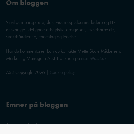
Om bloggen
Vi vil gerne inspirere, dele viden og uddanne ledere og HR-
ansvarlige i det gode arbejdsliv, opsigelser, trivselsarbejde,
stresshåndtering, coaching og ledelse.
Har du kommentarer, kan du kontakte Mette Skole Mikkelsen,
Marketing Manager i AS3 Transition på
msmi@as3.dk
AS3 Copyright 2026 |
Cookie policy
Emner på bloggen
Stress og trivsel