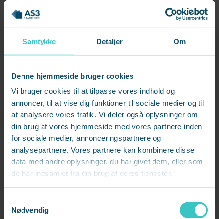
Indføre korte ”power breaks” i din kalender
hver eller hver anden time, hvor du laver en kort
mindfulnessøvelse eller går en tur rundt om
Samtykke
Detaljer
Om
bygningen.
Sætte daglige udstrækningsøvelser ind i din
Denne hjemmeside bruger cookies
rutine, fx når du henter en kop kaffe.
Vi bruger cookies til at tilpasse vores indhold og
Skemalægge en tilbagevendende walk-and-
annoncer, til at vise dig funktioner til sociale medier og til
talk aftale med en god kollega.
at analysere vores trafik. Vi deler også oplysninger om
din brug af vores hjemmeside med vores partnere inden
Vær tålmodig, for det kan tage tid at indarbejde nye
for sociale medier, annonceringspartnere og
analysepartnere. Vores partnere kan kombinere disse
vaner. Nøglen til at få en ny adfærd gjort til en vane
data med andre oplysninger, du har givet dem, eller som
er lethed og gentagelse. Med andre ord: Den nye
de har indsamlet fra din brug af deres tjenester.
adfærd skal være let for dig at udføre, og du skal
gentage den ofte. Start småt og gentag ofte.
S
Nødvendig
a