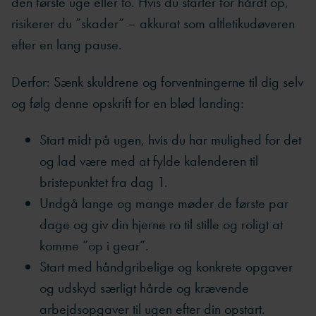
den første uge eller to. Hvis du starter for hårdt op,
risikerer du ”skader” – akkurat som altletikudøveren
efter en lang pause.
Derfor: Sænk skuldrene og forventningerne til dig selv
og følg denne opskrift for en blød landing:
Start midt på ugen, hvis du har mulighed for det
og lad være med at fylde kalenderen til
bristepunktet fra dag 1.
Undgå lange og mange møder de første par
dage og giv din hjerne ro til stille og roligt at
komme ”op i gear”.
Start med håndgribelige og konkrete opgaver
og udskyd særligt hårde og krævende
arbejdsopgaver til ugen efter din opstart.