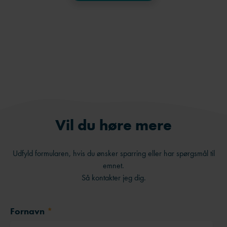
Facebook
LinkedIn
Send på e-mail
Vil du høre mere
Udfyld formularen, hvis du ønsker sparring eller har spørgsmål til
emnet.
Så kontakter jeg dig.
Fornavn
*