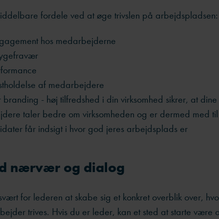
iddelbare fordele ved at øge trivslen på arbejdspladsen:
ngagement hos medarbejderne
ygefravær
rformance
stholdelse af medarbejdere
branding - høj tilfredshed i din virksomhed sikrer, at dine
dere taler bedre om virksomheden og er dermed med til a
dater får indsigt i hvor god jeres arbejdsplads er
ed nærvær og dialog
vært for lederen at skabe sig et konkret overblik over, hv
ejder trives. Hvis du er leder, kan et sted at starte være 