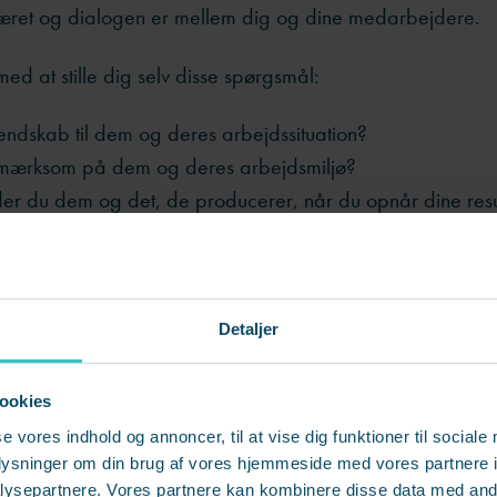
ret og dialogen er mellem dig og dine medarbejdere.
med at stille dig selv disse spørgsmål:
endskab til dem og deres arbejdssituation?
mærksom på dem og deres arbejdsmiljø?
er du dem og det, de producerer, når du opnår dine resu
Få 8 gode råd til anerkendende
feedback
Detaljer
ookies
se vores indhold og annoncer, til at vise dig funktioner til sociale
der oplever nærvær og interesse fra lederens side, oplev
oplysninger om din brug af vores hjemmeside med vores partnere i
ysepartnere. Vores partnere kan kombinere disse data med andr