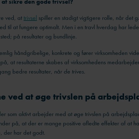
 at sikre den gode trivsel?
re ved, at
trivsel
spiller en stadigt vigtigere rolle, når det
ed til at fungere optimalt. Men i en travl hverdag har leder
 sted; på resultater og bundlinje.
nemlig håndgribelige, konkrete og fører virksomheden vid
 på, at resultaterne skabes af virksomhedens medarbejde
gang bedre resultater,
når de trives.
e ved at øge trivslen på arbejdsp
er som aktivt arbejder med at øge trivslen på arbejdspla
 under på, at der er mange positive afledte effekter af at h
 der har det godt.