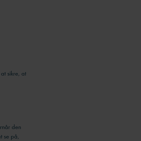
t sikre, at
ornår den
at se på,