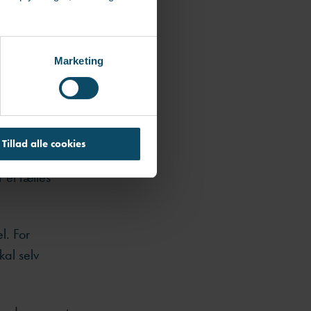
 stedet bruge
r at sikre
Marketing
el
Tillad alle cookies
 et fælles
l. For
al selv