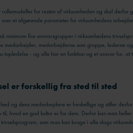
 rollemodeller for resten af virksomheden og skal derfor g
el som et afgørende parameter for virksomhedens arbejdsm
så minimum fire ansvarsgrupper i virksomhedens trivselsp
lle medarbejder, medarbejderne som gruppe, lederne og
 topledelse - og alle har en funktion og et ansvar for, at t
el er forskellig fra sted til sted
hed og dens medarbejdere er forskellige og stiller derfo
v til, hvad en god kultur er for dem. Derfor kan man heller 
 trivselsprogram, som man kan bruge i alle slags virksom