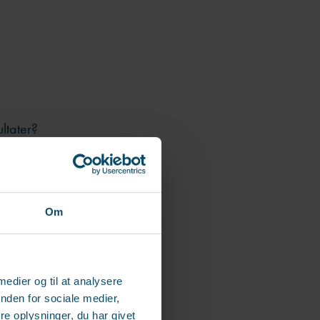
ltater?
Om
 medier og til at analysere
er ofte større
nden for sociale medier,
e oplysninger, du har givet