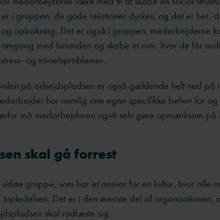
l medarbejderne være med til at skabe en social struktur
et er i gruppen, de gode relationer dyrkes, og det er her, 
tte og opbakning. Det er også i gruppen, medarbejderne k
es omgang med hinanden og skabe et rum, hvor de får muli
stress- og trivselsproblemer.
rivslen på arbejdspladsen er også gældende helt ned på i
darbejder har nemlig sine egne specifikke behov for og k
g derfor må medarbejderen også selv gøre opmærksom på 
sen skal gå forrest
sidste gruppe, som har et ansvar for en kultur, hvor alle
 topledelsen. Det er i den øverste del af organisationen, 
ejdspladsen skal rodfæste sig.