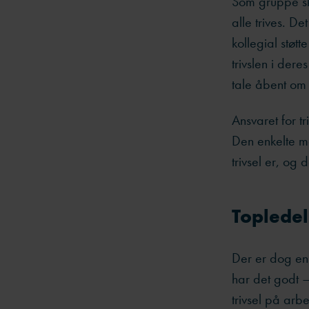
Som gruppe ska
alle trives. D
kollegial stø
trivslen i der
tale åbent om 
Ansvaret for t
Den enkelte me
trivsel er, o
Topledel
Der er dog en 
har det godt –
trivsel på arb