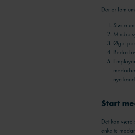
Der er fem um
Større e
Mindre s
Øget pe
Bedre fa
Employer 
medarbej
nye kandi
Start m
Det kan være s
enkelte medarb