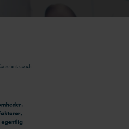
Konsulent, coach
somheder.
faktorer,
 egentlig