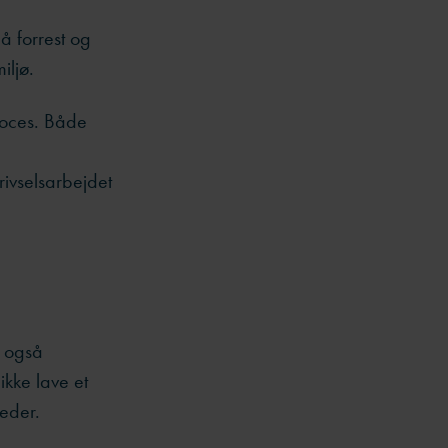
å forrest og
iljø.
roces. Både
rivselsarbejdet
r også
ikke lave et
heder.