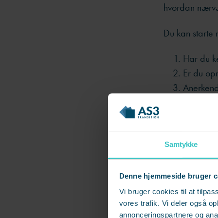
hvordan nærvæ
Du kan starte 
Har du k
Er du op
Anerkend
Læs også
Samtykke
Denne hjemmeside bruger c
Vi bruger cookies til at tilpas
Medarbejdere, 
vores trafik. Vi deler også 
annonceringspartnere og anal