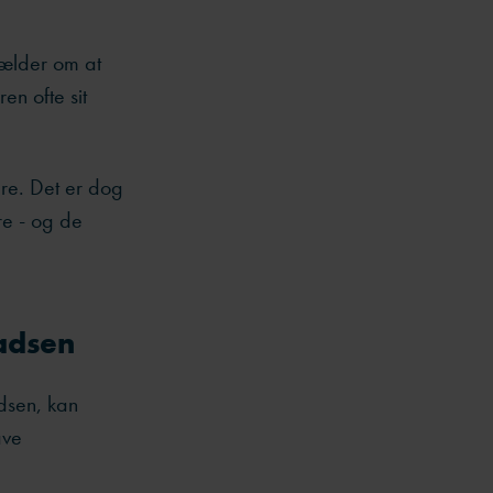
 gælder om at
en ofte sit
ere. Det er dog
re - og de
ladsen
dsen, kan
ave