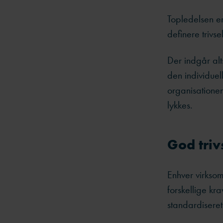
Topledelsen er
definere trivs
Der indgår alt
den individue
organisationens
lykkes.
God trivs
Enhver virksom
forskellige kra
standardiseret