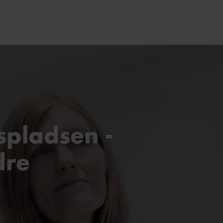
spladsen -
dre