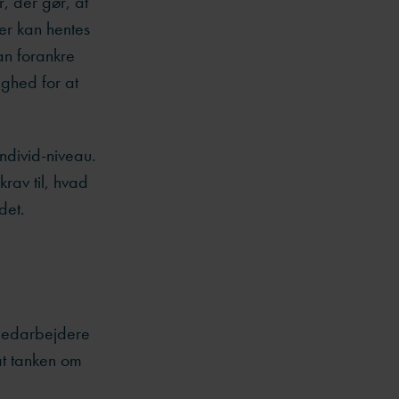
, der gør, at
der kan hentes
an forankre
ghed for at
ndivid-niveau.
rav til, hvad
det.
 medarbejdere
at tanken om