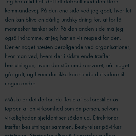
Jeg har altid haft det lidt dobbelt med den klare
kommandovej. På den ene side ved jeg godt, hvor let
den kan blive en dårlig undskyldning for, at for få
mennesker tænker selv. På den anden side må jeg
også indrømme, at jeg har en vis respekt for den.
Der er noget næsten beroligende ved organisationer,
hvor man ved, hvem der i sidste ende træffer
beslutningen, hvem der står med ansvaret, når noget
går galt, og hvem der ikke kan sende det videre til
nogen andre.
Måske er det derfor, de fleste af os forestiller os
toppen af en virksomhed som én person, selvom
virkeligheden sjældent ser sådan ud. Direktioner
træffer beslutninger sammen. Bestyrelser påvirker
retningen. Strategier bliver til i samtaler mellem