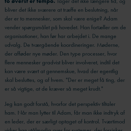
to øverst er tempo.
Tager det ikke længere tid, og
bliver det ikke sværere at træffe en beslutning, når
der er to mennesker, som skal være enige? Adam
vender spørgsmålet på hovedet. Han fortæller om de
organisationer, han før har arbejdet i. De mange
udvalg. De tværgående koordineringer. Møderne,
der afføder nye møder. Den type processer, hvor
flere mennesker gradvist bliver involveret, indtil det
kan være svært at gennemskue, hvad der egentlig
skal besluttes, og af hvem. "Der er meget få ting, der
er så vigtige, at de kræver så meget krudt."
Jeg kan godt forstå, hvorfor det perspektiv tiltaler
ham. Når man lytter til Adam, får man ikke indtryk af
en leder, der er særligt optaget af kontrol. Tværtimod
virker han utålmodig over for systemer, der forsinker