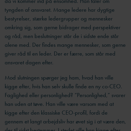
da vi kommer ind på ensomhed. Han taler om
tyngden af ansvaret. Mange ledere har dygtige
bestyrelser, stærke ledergrupper og mennesker
omkring sig, som gerne bidrager med perspektiver
og råd, men beslutninger står de i sidste ende står
alene med. Der findes mange mennesker, som gerne
giver råd til en leder. Der er færre, som står med
ansvaret dagen efter.
Mod slutningen spørger jeg ham, hvad han ville
kigge efter, hvis han selv skulle finde en ny co-CEO.
Faglighed eller personlighed? “Personlighed,” svarer
han uden at tøve. Han ville være varsom med at
kigge efter den klassiske CEO-profil, fordi de
gennem et langt arbejdsliv har øvet sig i at være den,
der til sidst bestemmer. I stedet ville han kigge efter