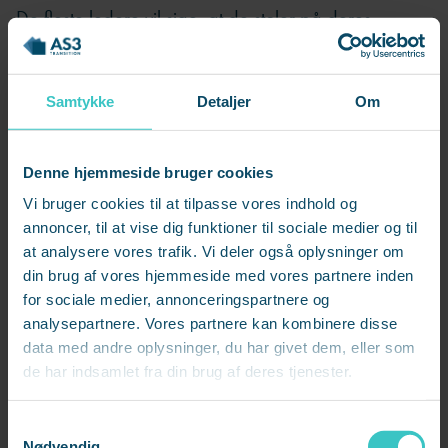
De fleste ledere vil sige, at de stoler på deres
kolleger, men den måde, Adam beskriver det på,
virker mindre som et spørgsmål om tillid og mere som
Samtykke
Detaljer
Om
et spørgsmål om disciplin. Om at kunne lade være
med at række ind over bordet, også når noget
betyder noget. Ikke kun i de små ting, hvor det er let
Denne hjemmeside bruger cookies
at være generøs, men i de beslutninger, virkelig
Vi bruger cookies til at tilpasse vores indhold og
betyder noget.
annoncer, til at vise dig funktioner til sociale medier og til
at analysere vores trafik. Vi deler også oplysninger om
din brug af vores hjemmeside med vores partnere inden
Jeg bliver nysgerrig på den personlige side
for sociale medier, annonceringspartnere og
af det, Adam beskriver.
Tillid er et af de ord, der
analysepartnere. Vores partnere kan kombinere disse
hurtigt kommer til at lyde pænt og lidt ufarligt, når
data med andre oplysninger, du har givet dem, eller som
man taler om ledelse, men hos ham handler det om
de har indsamlet fra din brug af deres tjenester.
noget mere konkret end at have en god relation til
S
den anden. Det handler om at kende sine egne
Nødvendig