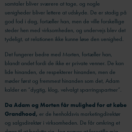
samtaler bliver sværere at tage, og nogle
uenigheder bliver lettere at udskyde. De er stadig på
god fod i dag, fortæller han, men de ville forskellige
steder hen med virksomheden, og undervejs blev det
tydeligt, at relationen ikke kunne løse den uenighed.
Det fungerer bedre med Morten, fortæller han,
blandt andet fordi de ikke er private venner. De kan
lide hinanden, de respekterer hinanden, men de
møder først og fremmest hinanden som det, Adam
kalder en “dygtig, klog, velvalgt sparringspartner”.
Da Adam og Morten får mulighed for at købe
Grandhood,
er de henholdsvis marketingdirektør
og salgsdirektør i virksomheden. De får omkring et
døgn til at beslutte sig. Jeg prøver at forestille mig