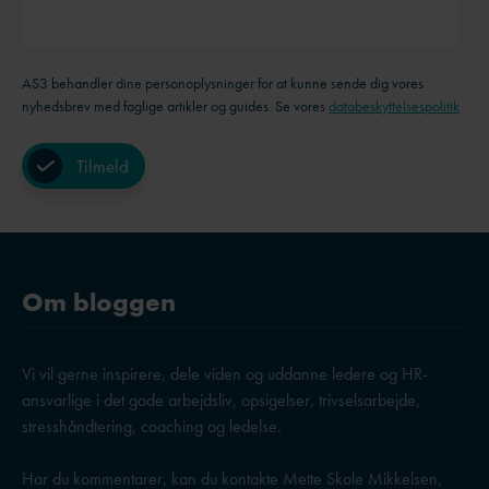
AS3 behandler dine personoplysninger for at kunne sende dig vores
nyhedsbrev med faglige artikler og guides. Se vores
databeskyttelsespolitik
Om bloggen
Vi vil gerne inspirere, dele viden og uddanne ledere og HR-
ansvarlige i det gode arbejdsliv, opsigelser, trivselsarbejde,
stresshåndtering, coaching og ledelse.
Har du kommentarer, kan du kontakte Mette Skole Mikkelsen,