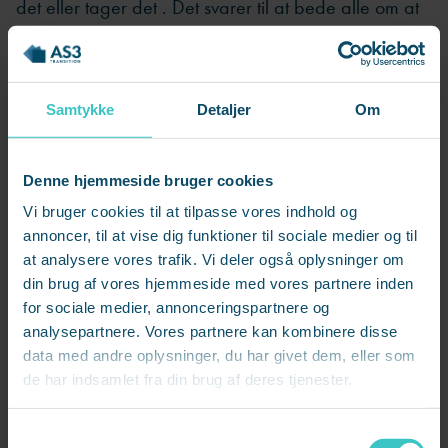
det eller tager det . Det svarer til at bede alle om at
“tage ud af bordet efter maden”, hvorefter karaflen
med vand, salt, peber og brødkurv står tilbage.
Samtykke
Detaljer
Om
Det understreger vigtigheden af, at der følger
tydelige hegnspæle, mandat og opbakning med, når
lederskab flyttes ud i alle hjørner af organisationen.
Denne hjemmeside bruger cookies
Ellers bliver det, vi kalder medarbejderskab, et diffust
Vi bruger cookies til at tilpasse vores indhold og
forventningsrum. Spørgsmålet er ikke bare, hvem der
annoncer, til at vise dig funktioner til sociale medier og til
at analysere vores trafik. Vi deler også oplysninger om
tager ansvar, men hvem der giver det, og hvilke
din brug af vores hjemmeside med vores partnere inden
rammer og spilleregler, der understøtter det.
for sociale medier, annonceringspartnere og
analysepartnere. Vores partnere kan kombinere disse
Hvad vellykket medarbejderskab
data med andre oplysninger, du har givet dem, eller som
kræver
de har indsamlet fra din brug af deres tjenester.
Vellykket medarbejderskab kræver mere end
S