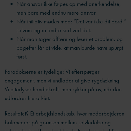
Når ansvar ikke følges op med anerkendelse,
men bare med endnu mere ansvar.
Når initiativ mødes med: “Det var ikke dit bord,”
selvom ingen andre sad ved det.
Når man tager affære og løser et problem, og
bagefter får at vide, at man burde have spurgt
først.
Paradokserne er tydelige: Vi efterspørger
engagement, men vi undlader at give rygdækning.
Vi efterlyser handlekraft, men rykker på os, når den
udfordrer hierarkiet.
Resultatet? Et arbejdslandskab, hvor medarbejderen
balancerer på grænsen mellem selvledelse og
selvopofrelse. Hvor du aldrig helt ved, om du bliver