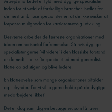
Arbejdsmarkedet er fyldt med dygtige specialister
inden for et væld af forskellige brancher. Fælles for
de mest ambitiøse specialister er, at de ikke ønsker at
forpasse muligheden for karrieremæssig udvikling.
Desværre arbejder de færreste organisationer med
ideen om horisontal forfremmelse. Så hvis dygtige
specialister gerne ‘vil videre’ i den klassiske forstand,
er de nødt til at skifte specialist ud med generalist,
klatre op ad stigen og blive ledere.
En klatreøvelse som mange organisationer bifalder
og tilskynder. For vi vil jo gerne holde på de dygtige
medarbejdere, ikke?
Det er dog samtidig en bevægelse, som få laver