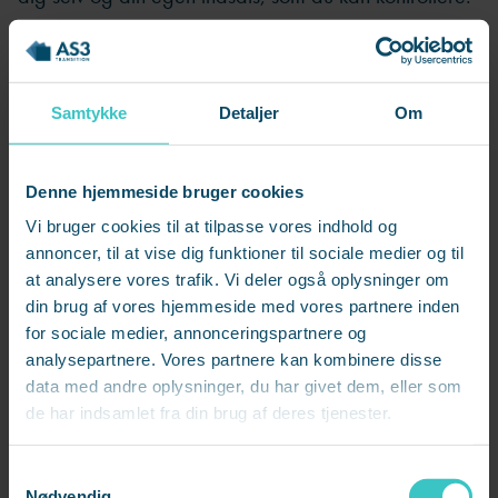
Som leder skal du skabe værdi gennem andre, og
rigtig meget er pludselig ude af din kontrol.
Samtykke
Detaljer
Om
Af samme grund kan du opleve det som mere diffust,
om du gør det godt eller ej. Teamet står sjældent klart
til at sende dig på weekend fredag eftermiddag,
Denne hjemmeside bruger cookies
uanset hvor god en leder, du har været i løbet af
Vi bruger cookies til at tilpasse vores indhold og
ugen.
annoncer, til at vise dig funktioner til sociale medier og til
at analysere vores trafik. Vi deler også oplysninger om
din brug af vores hjemmeside med vores partnere inden
Er du ikke opmærksom, kan dette ubehag få dig til at
for sociale medier, annonceringspartnere og
holde fast i gamle vaner og opgaver, fordi det føles
analysepartnere. Vores partnere kan kombinere disse
trygt og mere enkelt end ledelse. Og fordi alle
data med andre oplysninger, du har givet dem, eller som
mennesker har brug for anerkendelse og at føle sig
de har indsamlet fra din brug af deres tjenester.
nyttig.
S
Nødvendig