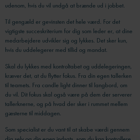
udenom, hvis du vil undgå at brænde ud i jobbet.
Til gengæld er gevinsten det hele værd. For det
vigtigste succeskriterium for dig som leder er, at dine
medarbejdere udvikler sig og lykkes. Det sker kun,
hvis du uddelegerer med tillid og mandat.
Skal du lykkes med kontroltabet og uddelegeringen,
kræver det, at du flytter fokus. Fra din egen tallerken
til teamets. Fra candle light dinner til langbord, om
du vil. Dit fokus skal også være på dem der serverer
tallerknerne, og på hvad der sker i rummet mellem
gæsterne til middagen.
Som specialist er du vant til at skabe værdi gennem
dig selv og din egen indsats, som du kan kontrollere.