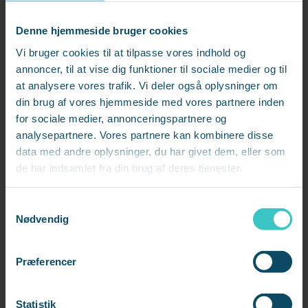
Medarbejderudviklingssamtalen
Denne hjemmeside bruger cookies
Den svære samtale, hvor du skal korrigere adfærd eller
Vi bruger cookies til at tilpasse vores indhold og
italesætte performance
annoncer, til at vise dig funktioner til sociale medier og til
Samtalen med den stressramte medarbejder
at analysere vores trafik. Vi deler også oplysninger om
Senkarrieresamtalen
din brug af vores hjemmeside med vores partnere inden
Opsigelsessamtalen
for sociale medier, annonceringspartnere og
analysepartnere. Vores partnere kan kombinere disse
data med andre oplysninger, du har givet dem, eller som
de har indsamlet fra din brug af deres tjenester.
Fornavn
*
S
Nødvendig
a
Efternavn
*
m
t
Præferencer
y
k
Virksomhed
*
k
Statistik