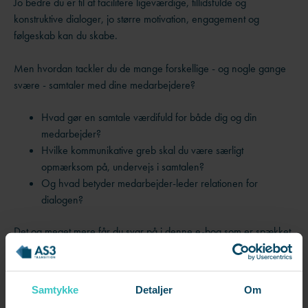
Jo bedre du er til at facilitere ligeværdige, tillidsfulde og
konstruktive dialoger, jo større motivation, engagement og
følgeskab kan du skabe.
Men hvordan tackler du de mange forskellige - og nogle gange
svære - samtaler med dine medarbejdere?
Hvad gør en samtale værdifuld for både dig og din
medarbejder?
Hvilke kommunikative greb skal du være særligt
opmærksom på, undervejs i samtalen?
Og hvad betyder medarbejder-leder relationen for
dialogen?
Det og meget mere får du svar på i denne e-bog som er spækket
med konkrete råd og vigtige værktøjer du kan bruge med det
samme.
Samtykke
Detaljer
Om
5 samtaleguides i én