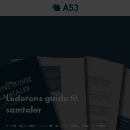
E-BOG
Lederens guide til
samtaler
Viden og værktøjer du kan bruge direkte i dine samtaler