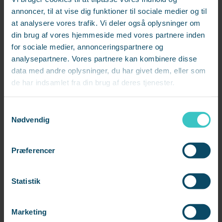
annoncer, til at vise dig funktioner til sociale medier og til
68 år gammel. Det er også motiverende for
at analysere vores trafik. Vi deler også oplysninger om
seniorerne at vide, at der er behov for dem,”
din brug af vores hjemmeside med vores partnere inden
fortæller Steen Scheuer.
for sociale medier, annonceringspartnere og
analysepartnere. Vores partnere kan kombinere disse
Pas bedre på midlertidige ansatte
data med andre oplysninger, du har givet dem, eller som
de har indsamlet fra din brug af deres tjenester.
En anden gruppe af medarbejdere, der burde nyde
S
mere opmærksomhed set i et fastholdelsesperspektiv,
Nødvendig
a
er dem, der i dag er ansat i forskellige
m
tidsbegrænsede stillinger, vikariater eller
t
Præferencer
projektansættelser. Lige nu er det mellem otte og ti
y
k
procent af arbejdsstyrken i Danmark.
k
Statistik
e
De midlertidige ansatte burde nemlig, ifølge Steen
v
Scheuer, formelt set have de samme rettigheder som
Marketing
a