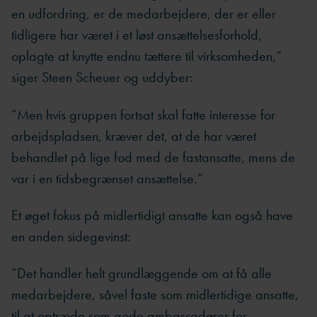
en udfordring, er de medarbejdere, der er eller
tidligere har været i et løst ansættelsesforhold,
oplagte at knytte endnu tættere til virksomheden,”
siger Steen Scheuer og uddyber:
”Men hvis gruppen fortsat skal fatte interesse for
arbejdspladsen, kræver det, at de har været
behandlet på lige fod med de fastansatte, mens de
var i en tidsbegrænset ansættelse.”
Et øget fokus på midlertidigt ansatte kan også have
en anden sidegevinst:
”Det handler helt grundlæggende om at få alle
medarbejdere, såvel faste som midlertidige ansatte,
til at optræde som gode ambassadører for