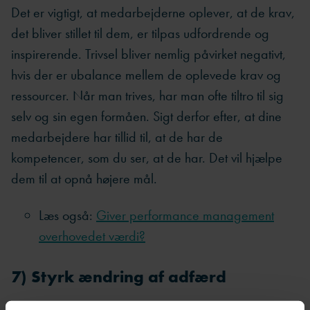
Det er vigtigt, at medarbejderne oplever, at de krav,
det bliver stillet til dem, er tilpas udfordrende og
inspirerende. Trivsel bliver nemlig påvirket negativt,
hvis der er ubalance mellem de oplevede krav og
ressourcer. Når man trives, har man ofte tiltro til sig
selv og sin egen formåen. Sigt derfor efter, at dine
medarbejdere har tillid til, at de har de
kompetencer, som du ser, at de har. Det vil hjælpe
dem til at opnå højere mål.
Læs også:
Giver performance management
overhovedet værdi?
7) Styrk ændring af adfærd