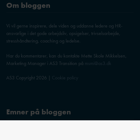
Om bloggen
Vi vil gerne inspirere, dele viden og uddanne ledere og HR-
ansvarlige i det gode arbejdsliv, opsigelser, trivselsarbejde,
stresshåndtering, coaching og ledelse.
Har du kommentarer, kan du kontakte Mette Skole Mikkelsen,
Marketing Manager i AS3 Transition på
msmi@as3.dk
AS3 Copyright 2026 |
Cookie policy
Emner på bloggen
Stress og trivsel