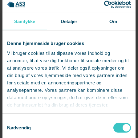
Hvis du tror på, at medarbejderne gør deres bedste,
så vil en medarbejder også have gjort sit bedste,
selvom resultatet måske er utilstrækkeligt. Hvis du vil
Samtykke
Detaljer
Om
have medarbejderen til at gøre mere, skal du derfor
styrke ham eller hende i at gøre noget andet, end
Denne hjemmeside bruger cookies
det han eller hun tidligere har kunnet finde på.
Vi bruger cookies til at tilpasse vores indhold og
annoncer, til at vise dig funktioner til sociale medier og til
Det at gøre noget andet, end man plejer, er ofte
at analysere vores trafik. Vi deler også oplysninger om
svært. Hvis det at gøre noget andet har stor
din brug af vores hjemmeside med vores partnere inden
betydning for den enkelte, vil der være tale om en
for sociale medier, annonceringspartnere og
transition
. Og den proces foregår altid i
analysepartnere. Vores partnere kan kombinere disse
data med andre oplysninger, du har givet dem, eller som
medarbejderens eget tempo. Men du kan styrke
de har indsamlet fra din brug af deres tjenester.
processen, hvis du ved, hvordan du skal lede
mennesker i forandring.
S
Nødvendig
a
8) Fokuser på fremtiden
m