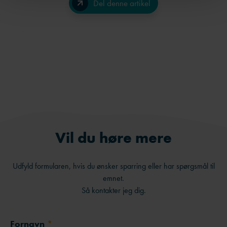
Del denne artikel
Facebook
LinkedIn
Send på e-mail
Vil du høre mere
Udfyld formularen, hvis du ønsker sparring eller har spørgsmål til
emnet.
Så kontakter jeg dig.
Fornavn
*