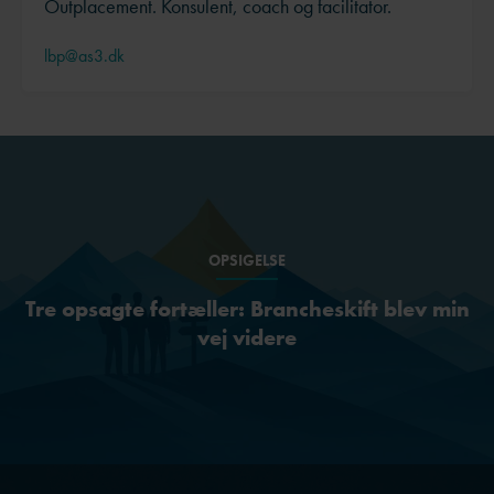
Outplacement. Konsulent, coach og facilitator.
lbp@as3.dk
OPSIGELSE
Tre opsagte fortæller: Brancheskift blev min
vej videre