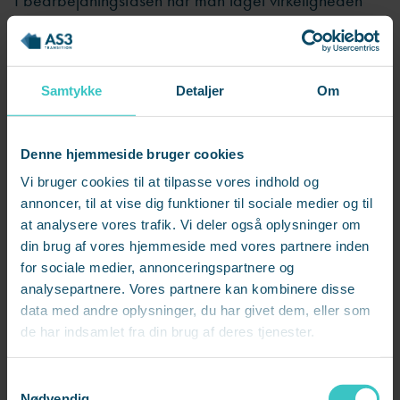
I bearbejdningsfasen har man taget virkeligheden
ind, men man begynder også at se fremad. Der er
stadig perioder, hvor alt er svært, men der vil også
være perioder, hvor man kan se muligheder.
Samtykke
Detaljer
Om
Nyorienteringsfasen er der, man ér videre. Her
betragter man sig selv som arbejdsløs og ikke
Denne hjemmeside bruger cookies
længere som en del sin tidligere arbejdsplads.
Vi bruger cookies til at tilpasse vores indhold og
annoncer, til at vise dig funktioner til sociale medier og til
at analysere vores trafik. Vi deler også oplysninger om
8. Samtalen: "Vi har besluttet" ikke
din brug af vores hjemmeside med vores partnere inden
"de har besluttet"
for sociale medier, annonceringspartnere og
analysepartnere. Vores partnere kan kombinere disse
data med andre oplysninger, du har givet dem, eller som
de har indsamlet fra din brug af deres tjenester.
S
Nødvendig