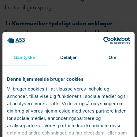
fire tip til girafsprog:
1: Kommuniker tydeligt uden anklager
Spørg ind, vær nysgerrig og anerkend følelser uden
at acceptere aggression. For eksempel kan du sige:
”Jeg fornemmer, du ikke helt er enig – hvad har du
Samtykke
Detaljer
Om
brug for, så vi kan finde en fælles løsning?” Når du
konsekvent kommunikerer med respekt og empati,
inspirerer du andre til at gøre det samme.
Denne hjemmeside bruger cookies
Vi bruger cookies til at tilpasse vores indhold og
2: Brug humor til at afvæbne ulvene
annoncer, til at vise dig funktioner til sociale medier og til
Hvis du modtager en passiv-aggressiv mail, så tag
at analysere vores trafik. Vi deler også oplysninger om
din brug af vores hjemmeside med vores partnere inden
luften ud af aggressionen med et humoristisk svar og
for sociale medier, annonceringspartnere og
vis, at du står fast uden selv at blive en ulv. Derved
analysepartnere. Vores partnere kan kombinere disse
får du både italesat problemet uden at optrappe
data med andre oplysninger, du har givet dem, eller som