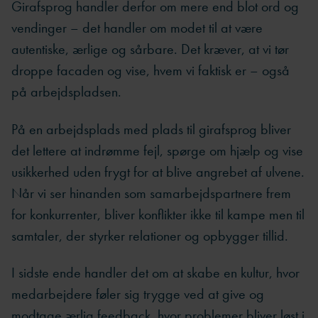
Girafsprog handler derfor om mere end blot ord og
vendinger – det handler om modet til at være
autentiske, ærlige og sårbare. Det kræver, at vi tør
droppe facaden og vise, hvem vi faktisk er – også
på arbejdspladsen.
På en arbejdsplads med plads til girafsprog bliver
det lettere at indrømme fejl, spørge om hjælp og vise
usikkerhed uden frygt for at blive angrebet af ulvene.
Når vi ser hinanden som samarbejdspartnere frem
for konkurrenter, bliver konflikter ikke til kampe men til
samtaler, der styrker relationer og opbygger tillid.
I sidste ende handler det om at skabe en kultur, hvor
medarbejdere føler sig trygge ved at give og
modtage ærlig feedback, hvor problemer bliver løst i