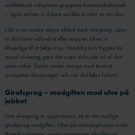
ureflekteret) adopterer gruppens kommunikationsstil
– også selvom vi dybest set ikke bryder os om den.
Når vi ser andre slippe afsted med ulvesprog, uden
at det bliver udfordret eller stoppet, bliver vi
tilbøjelige til at følge trop. Samtidig kan frygten for
social afvisning gøre det svært at bryde ud af den
onde cirkel. Derfor ender mange med tavst at
acceptere ulvesproget, selv når det føles forkert.
Girafsprog – modgiften mod ulve på
jobbet
Hvis ulvesprog er sygdommen, så er det modige
girafsprog modgiften. Ulve på arbejdspladsen bider
til med sarkasme, passiv-aggressive stikpiller og