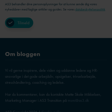
AS3 behandler dine personoplysninger for at kunne sende dig vores
nyhedsbrev med faglige artikler og guides. Se vores
databeskyttelsespolitik
Om bloggen
Vi vil gerne inspirere, dele viden og uddanne ledere og HR-
ansvarlige i det gode arbejdsliv, opsigelser, trivselsarbejde,
stresshåndtering, coaching og ledelse.
Har du kommentarer, kan du kontakte Mette Skole Mikkelsen,
Marketing Manager i AS3 Transition på
msmi@as3.dk