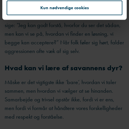
(også når du ikke er enig) viser du respekt og
Kun nødvendige cookies
bidrager til en mere konstruktiv dialog. Du kan fx
sige: ”Jeg kan godt forstå, hvorfor du ser det sådan,
men kan vi se på, hvordan vi finder en løsning, vi
begge kan acceptere?” Når folk føler sig hørt, falder
aggressionen ofte væk af sig selv.
Hvad kan vi lære af savannens dyr?
Måske er det vigtigste ikke ‘bare’, hvordan vi taler
sammen, men hvordan vi vælger at se hinanden.
Samarbejde og trivsel opstår ikke, fordi vi er ens,
men fordi vi formår at håndtere vores forskelligheder
med respekt og forståelse.