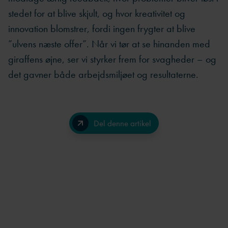
stedet for at blive skjult, og hvor kreativitet og
innovation blomstrer, fordi ingen frygter at blive
”ulvens næste offer”. Når vi tør at se hinanden med
giraffens øjne, ser vi styrker frem for svagheder – og
det gavner både arbejdsmiljøet og resultaterne.
Del denne artikel
Facebook
LinkedIn
Send på e-mail