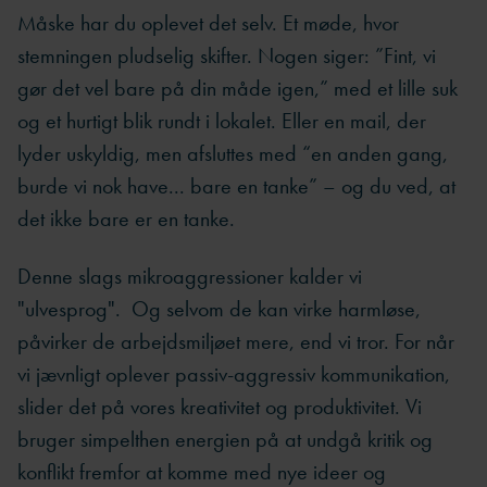
Måske har du oplevet det selv. Et møde, hvor
stemningen pludselig skifter. Nogen siger: ”Fint, vi
gør det vel bare på din måde igen,” med et lille suk
og et hurtigt blik rundt i lokalet. Eller en mail, der
lyder uskyldig, men afsluttes med “en anden gang,
burde vi nok have... bare en tanke” – og du ved, at
det ikke bare er en tanke.
Denne slags mikroaggressioner kalder vi
"ulvesprog". Og selvom de kan virke harmløse,
påvirker de arbejdsmiljøet mere, end vi tror. For når
vi jævnligt oplever passiv-aggressiv kommunikation,
slider det på vores kreativitet og produktivitet. Vi
bruger simpelthen energien på at undgå kritik og
konflikt fremfor at komme med nye ideer og