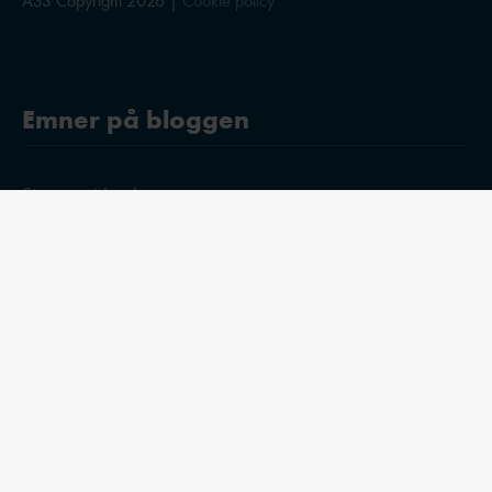
AS3 Copyright 2026 |
Cookie policy
Emner på bloggen
Stress og trivsel
Ledelse
Medarbejderudvikling
Opsigelse
E-bøger
Trivselsmåling
HR-strategi