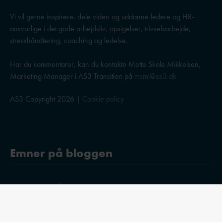
Vi vil gerne inspirere, dele viden og uddanne ledere og HR-
ansvarlige i det gode arbejdsliv, opsigelser, trivselsarbejde,
stresshåndtering, coaching og ledelse.
Har du kommentarer, kan du kontakte Mette Skole Mikkelsen,
Marketing Manager i AS3 Transition på
msmi@as3.dk
AS3 Copyright 2026 |
Cookie policy
Emner på bloggen
Stress og trivsel
Ledelse