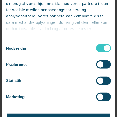
din brug af vores hjemmeside med vores partnere inden
for sociale medier, annonceringspartnere og
analysepartnere. Vores partnere kan kombinere disse
data med andre oplysninger, du har givet dem, eller som
de har indsamlet fra din brug af deres tjenester.
S
Nødvendig
a
m
t
Præferencer
y
k
k
Statistik
e
v
Marketing
a
l
g