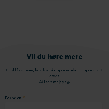
Facebook
LinkedIn
Send på e-mail
Vil du høre mere
Udfyld formularen, hvis du ønsker sparring eller har spørgsmål til
emnet.
Så kontakter jeg dig.
Fornavn
*