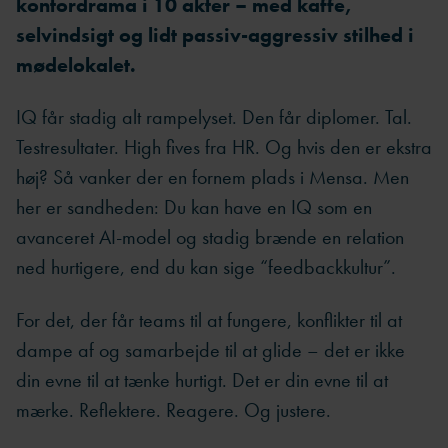
kontordrama i 10 akter – med kaffe,
selvindsigt og lidt passiv-aggressiv stilhed i
mødelokalet.
IQ får stadig alt rampelyset. Den får diplomer. Tal.
Testresultater. High fives fra HR. Og hvis den er ekstra
høj? Så vanker der en fornem plads i Mensa. Men
her er sandheden: Du kan have en IQ som en
avanceret AI-model og stadig brænde en relation
ned hurtigere, end du kan sige “feedbackkultur”.
For det, der får teams til at fungere, konflikter til at
dampe af og samarbejde til at glide – det er ikke
din evne til at tænke hurtigt. Det er din evne til at
mærke. Reflektere. Reagere. Og justere.