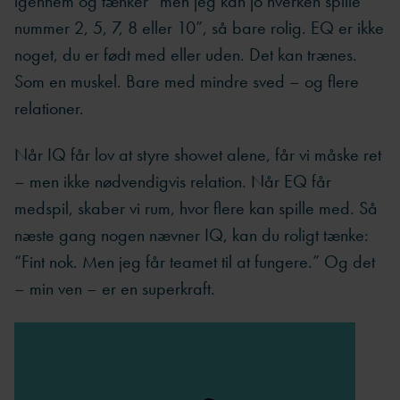
igennem og tænker “men jeg kan jo hverken spille
nummer 2, 5, 7, 8 eller 10”, så bare rolig. EQ er ikke
noget, du er født med eller uden. Det kan trænes.
Som en muskel. Bare med mindre sved – og flere
relationer.
Når IQ får lov at styre showet alene, får vi måske ret
– men ikke nødvendigvis relation. Når EQ får
medspil, skaber vi rum, hvor flere kan spille med. Så
næste gang nogen nævner IQ, kan du roligt tænke:
“Fint nok. Men jeg får teamet til at fungere.” Og det
– min ven – er en superkraft.