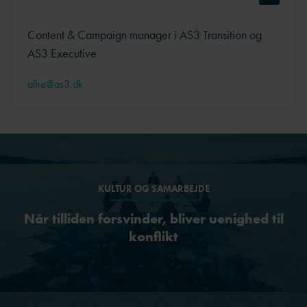
Content & Campaign manager i AS3 Transition og
AS3 Executive
alhe@as3.dk
KULTUR OG SAMARBEJDE
Når tilliden forsvinder, bliver uenighed til
konflikt