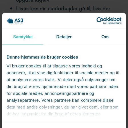
Hvem kan din medarbejder gå til, hvis der
opstår tvivl eller spørgsmål?
Gør det også klart, hvad du
ikke
forventer. Din
Samtykke
Detaljer
Om
medarbejder kan ikke nødvendigvis regne ud mellem
linjerne, hvad du tænker er ‘godt nok’ eller ‘hurtigt
nok’.
Denne hjemmeside bruger cookies
Vi bruger cookies til at tilpasse vores indhold og
Jo mere åben og transparent du er om dine
annoncer, til at vise dig funktioner til sociale medier og til
at analysere vores trafik. Vi deler også oplysninger om
forventninger, jo lettere bliver det for din
din brug af vores hjemmeside med vores partnere inden
medarbejder at afgrænse opgaverne og føle sig
for sociale medier, annonceringspartnere og
som en succes.
analysepartnere. Vores partnere kan kombinere disse
data med andre oplysninger, du har givet dem, eller som
Husk, at forventningsafstemning går begge veje.
de har indsamlet fra din brug af deres tjenester.
Hvilke forventninger har dine unge medarbejdere