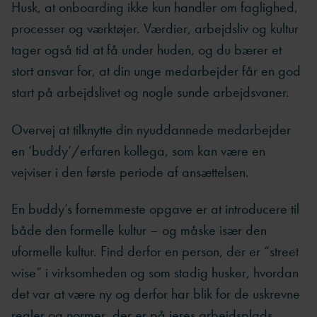
Husk, at onboarding ikke kun handler om faglighed,
processer og værktøjer. Værdier, arbejdsliv og kultur
tager også tid at få under huden, og du bærer et
stort ansvar for, at din unge medarbejder får en god
start på arbejdslivet og nogle sunde arbejdsvaner.
Overvej at tilknytte din nyuddannede medarbejder
en ‘buddy’/erfaren kollega, som kan være en
vejviser i den første periode af ansættelsen.
En buddy’s fornemmeste opgave er at introducere til
både den formelle kultur – og måske især den
uformelle kultur. Find derfor en person, der er “street
wise” i virksomheden og som stadig husker, hvordan
det var at være ny og derfor har blik for de uskrevne
regler og normer, der er på jeres arbejdsplads.