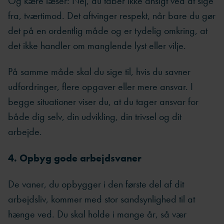
Og kære læser: Nej, du taber ikke ansigt ved at sige
fra, tværtimod. Det aftvinger respekt, når bare du gør
det på en ordentlig måde og er tydelig omkring, at
det ikke handler om manglende lyst eller vilje.
På samme måde skal du sige til, hvis du savner
udfordringer, flere opgaver eller mere ansvar. I
begge situationer viser du, at du tager ansvar for
både dig selv, din udvikling, din trivsel og dit
arbejde.
4. Opbyg gode arbejdsvaner
De vaner, du opbygger i den første del af dit
arbejdsliv, kommer med stor sandsynlighed til at
hænge ved. Du skal holde i mange år, så vær