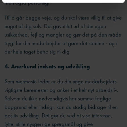
men også personligt.
Tillid går begge veje, og du skal være villig til at give
noget af dig selv. Del gavmildt ud af din egen
usikkerhed, fejl og mangler og gør det på den måde
trygt for din medarbejder at gøre det samme - og i
det hele taget betro sig til dig.
4. Anerkend indsats og udvikling
Som nærmeste leder er du din unge medarbejders
vigtigste læremester og anker i et helt nyt arbejdsliv.
Selvom du ikke nødvendigvis har samme faglige
baggrund eller indsigt, kan du stadig bidrage til en
positiv udvikling. Det gør du ved at vise interesse,
lytte, stille nysgerrige spørgsmål og give