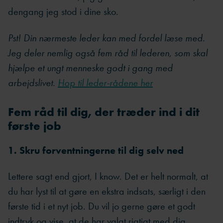
dengang jeg stod i dine sko.
Pst! Din nærmeste leder kan med fordel læse med.
Jeg deler nemlig også fem råd til lederen, som skal
hjælpe et ungt menneske godt i gang med
arbejdslivet.
Hop til leder-rådene her
Fem råd til dig, der træder ind i dit
første job
1. Skru forventningerne til dig selv ned
Lettere sagt end gjort, I know. Det er helt normalt, at
du har lyst til at gøre en ekstra indsats, særligt i den
første tid i et nyt job. Du vil jo gerne gøre et godt
indtryk og vise, at de har valgt rigtigt med dig.