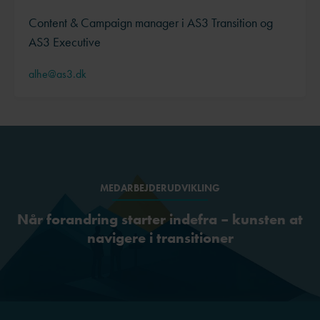
Content & Campaign manager i AS3 Transition og
AS3 Executive
alhe@as3.dk
MEDARBEJDERUDVIKLING
Når forandring starter indefra – kunsten at
navigere i transitioner