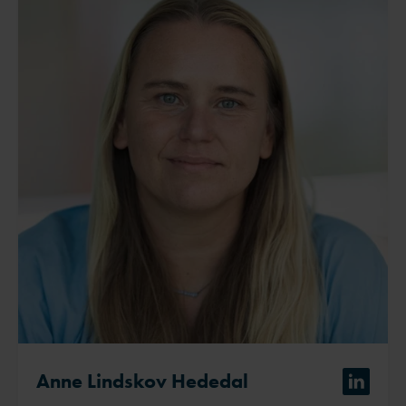
Anne Lindskov Hededal