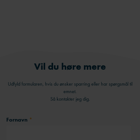
Facebook
LinkedIn
Send på e-mail
Vil du høre mere
Udfyld formularen, hvis du ønsker sparring eller har spørgsmål til
emnet.
Så kontakter jeg dig.
Fornavn
*