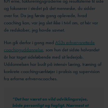
KPI’erne, faktureringsgraderne og resultaterne til side
og fokuserer i stedet på det menneske, du sidder
over for. Da jeg første gang oplevede, hvad
coaching kan, var jeg slet ikke i tvivl om, at hér var
de redskaber, jeg havde savnet.
Hun gik derfor i gang med
AS3s erhvervsrettede
coachinguddannelse
, som hun det sidste halvandet
år har taget sideløbende med sit lederjob.
Uddannelsen har budt på intensiv læring, træning af
konkrete coachingværktøjer i praksis og supervision
fra erfarne erhvervscoaches.
“
Det har været en vild udviklingsrejse,
både personligt og fagligt. Nærmest et