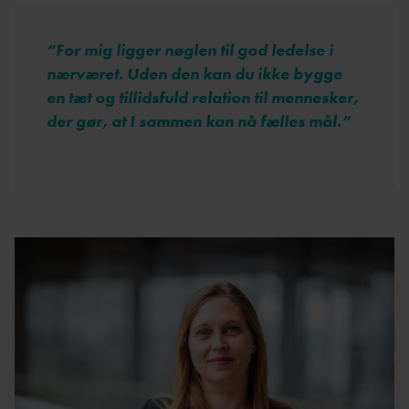
“
For mig ligger nøglen til god ledelse i
nærværet. Uden den kan du ikke bygge
en tæt og tillidsfuld relation til mennesker,
der gør, at I sammen kan nå fælles mål.
”