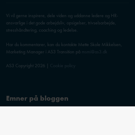
Vi vil gerne inspirere, dele viden og uddanne ledere og HR-
ansvarlige i det gode arbejdsliv, opsigelser, trivselsarbejde,
stresshåndtering, coaching og ledelse.
Har du kommentarer, kan du kontakte Mette Skole Mikkelsen,
Marketing Manager i AS3 Transition på
msmi@as3.dk
AS3 Copyright 2026 |
Cookie policy
Emner på bloggen
Stress og trivsel
Ledelse