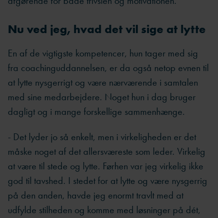
afgørende for både trivslen og motivationen.
Nu ved jeg, hvad det vil sige at lytte
En af de vigtigste kompetencer, hun tager med sig
fra coachinguddannelsen, er da også netop evnen til
at lytte nysgerrigt og være nærværende i samtalen
med sine medarbejdere. Noget hun i dag bruger
dagligt og i mange forskellige sammenhænge.
- Det lyder jo så enkelt, men i virkeligheden er det
måske noget af det allersværeste som leder. Virkelig
at være til stede og lytte. Førhen var jeg virkelig ikke
god til tavshed. I stedet for at lytte og være nysgerrig
på den anden, havde jeg enormt travlt med at
udfylde stilheden og komme med løsninger på dét,