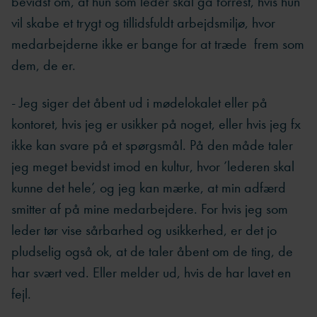
bevidst om, at hun som leder skal gå forrest, hvis hun
vil skabe et trygt og tillidsfuldt arbejdsmiljø, hvor
medarbejderne ikke er bange for at træde frem som
dem, de er.
- Jeg siger det åbent ud i mødelokalet eller på
kontoret, hvis jeg er usikker på noget, eller hvis jeg fx
ikke kan svare på et spørgsmål. På den måde taler
jeg meget bevidst imod en kultur, hvor ’lederen skal
kunne det hele’, og jeg kan mærke, at min adfærd
smitter af på mine medarbejdere. For hvis jeg som
leder tør vise sårbarhed og usikkerhed, er det jo
pludselig også ok, at de taler åbent om de ting, de
har svært ved. Eller melder ud, hvis de har lavet en
fejl.