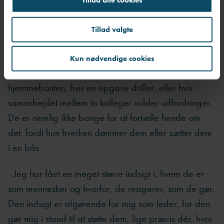
Tillid og tryghed er i dag afgørende i
mit lederskab
Tillad valgte
Den tætte relation til medarbejdere, oplever Annika
som en stor gevinst i hverdagen. Nu kan hun bedre
Kun nødvendige cookies
træde til og hjælpe, hvis der eksempelvis er bøvl på
hjemmefronten, hvis en opgave driller, eller hvis
samarbejdet mellem to kolleger volder udfordringer.
De er nemlig ikke bange for at fortælle hende om
det, fordi hun hverken dømmer dem eller sætter dem
i en bås.
- Jeg har fået en meget større indsigt i, hvem de er
som mennesker og hvorfor, de reagerer, som de gør.
Den indsigt er afgørende for mig som leder, for den
gør mig i stand til at støtte dem, lige præcis dér, hvor