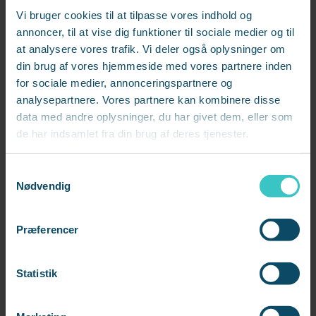
Man trækker sig fra samarbejde eller bliver
Vi bruger cookies til at tilpasse vores indhold og
annoncer, til at vise dig funktioner til sociale medier og til
mere irritabel.
at analysere vores trafik. Vi deler også oplysninger om
din brug af vores hjemmeside med vores partnere inden
Initiativet falder, og kvaliteten begynder at
for sociale medier, annonceringspartnere og
skride.
analysepartnere. Vores partnere kan kombinere disse
data med andre oplysninger, du har givet dem, eller som
Når teamet taler åbent om disse tegn, bliver det
de har indsamlet fra din brug af deres tjenester.
lettere at reagere i tide, også kollega til kollega.
S
Nødvendig
a
m
2. Tal om belastning og prioritering
t
Præferencer
y
Mange teams taler om opgaver. Færre taler om
k
belastning. Korte belastningsdialoger kan handle om:
k
Statistik
e
Hvad presser os lige nu?
v