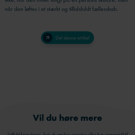
når den løftes i et stærkt og tillidsfuldt fællesskab.
Del denne artikel
Facebook
LinkedIn
Send på e-mail
Vil du høre mere
Udfyld formularen, hvis du ønsker sparring eller har spørgsmål til