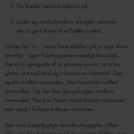
De klæder medarbejderne på
Leder og medarbejdere arbejder sammen
om at gøre trivsel til en fælles praksis
Måske har vi – i vores bestræbelser på at tage stress
alvorligt – gjort forebyggelsen unødigt hierarkisk.
Været så optagede af at placere ansvar, at vi har
glemt, at trivsel først og fremmest er relationel. Den
opstår mellem mennesker. Den forsvinder mellem
mennesker. Og den kan genopbygges mellem
mennesker. Ikke kun i leder-medarbejder-relationen,
men også i kollega-kollega-relationen.
Den mest bæredygtige stressforebyggelse lykkes
ikke, når den hviler tungt på én persons skuldre, men