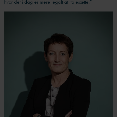
hvor det i dag er mere legalt at italesætte.”