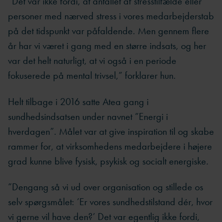
”Det var ikke fordi, at antallet af stresstilfælde eller
personer med nærved stress i vores medarbejderstab
på det tidspunkt var påfaldende. Men gennem flere
år har vi været i gang med en større indsats, og her
var det helt naturligt, at vi også i en periode
fokuserede på mental trivsel,” forklarer hun.
Helt tilbage i 2016 satte Atea gang i
sundhedsindsatsen under navnet ”Energi i
hverdagen”. Målet var at give inspiration til og skabe
rammer for, at virksomhedens medarbejdere i højere
grad kunne blive fysisk, psykisk og socialt energiske.
”Dengang så vi ud over organisation og stillede os
selv spørgsmålet: ’Er vores sundhedstilstand dér, hvor
vi gerne vil have den?’ Det var egentlig ikke fordi,