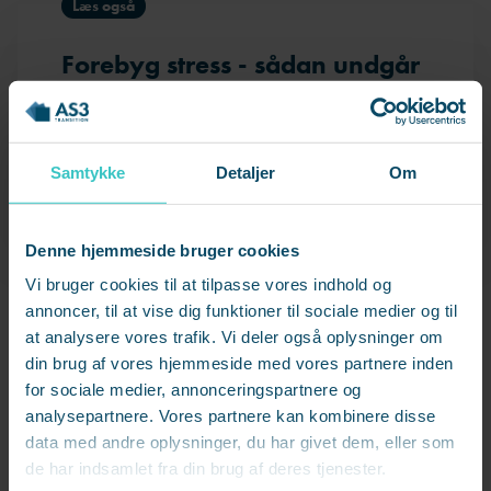
Læs også
Forebyg stress - sådan undgår
du mistrivsel på
arbejdspladsen
Samtykke
Detaljer
Om
Denne hjemmeside bruger cookies
Fokus på medarbejderne – og deres
Vi bruger cookies til at tilpasse vores indhold og
familier
annoncer, til at vise dig funktioner til sociale medier og til
at analysere vores trafik. Vi deler også oplysninger om
Ateas medarbejdere er også blevet tilbudt – dog
din brug af vores hjemmeside med vores partnere inden
kun af frivillighedens vej – at deltage i forskellige
for sociale medier, annonceringspartnere og
analysepartnere. Vores partnere kan kombinere disse
seminarer og workshops med mental trivsel som
data med andre oplysninger, du har givet dem, eller som
omdrejningspunkt.
de har indsamlet fra din brug af deres tjenester.