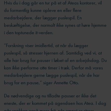
Hvis du i dag går en tur på et af Ateas kontorer, vil
du formentlig kunne opleve en eller flere
medarbejdere, der lægger puslespil. En
beskæftigelse, der normalt ikke synes at høre hjemme
i den toptunede it-verden.
”Forskning viser imidlertid, at når du lægger
puslespil, så stresser hjernen af. Samtidig ved vi, at
alle har brug for pauser i løbet af en arbejdsdag. Du
kan ikke performe otte timer i træk. Derfor må vores
medarbejdere gerne lægge puslespil, når de har
brug for en pause,” siger Annette Otto.
De nødvendige og nu tilladte pauser er ikke det
eneste, der er kommet på agendaen hos Atea. I dag
går snakken også mere frit, når emnet er stress.