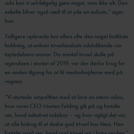
side kan vi selvfølgelig gøre noget, men ikke alt. Den
enkelte bliver også nødt til at yde en indsats,” siger
hun.
Tidligere oplevede hun ellers ofte den noget fastlåste
holdning, at enhver trivselsindsats udelukkende var
topledelsens ansvar. Da mental trivsel skulle på
agendaen i starten af 2019, var der derfor brug for
en anden tilgang for at få medarbejderne med på
vognen.
”Vi startede simpelthen med at lave en intern video,
hvor vores CEO Morten Felding gik på og fortalte
om, hvad initiativet indebar – og hvor vigtigt det var,
at alle bidrog til at skabe god trivsel hos Atea. Han
fortalte også om, hvad god trivsel var i hans verden.”