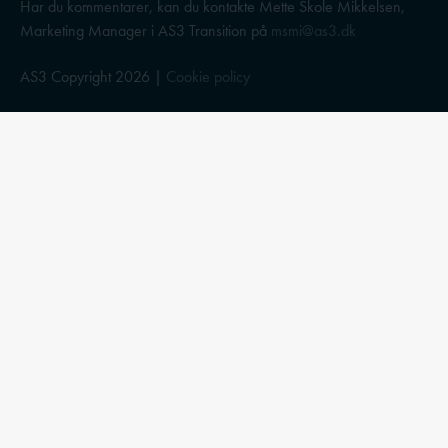
Har du kommentarer, kan du kontakte Mette Skole Mikkelsen,
Marketing Manager i AS3 Transition på
msmi@as3.dk
AS3 Copyright 2026 |
Cookie policy
Emner på bloggen
Stress og trivsel
Ledelse
Medarbejderudvikling
Opsigelse
E-bøger
Trivselsmåling