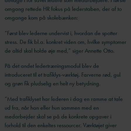
deltage i for såvel ledere som medarbejdere. I første
omgang rettede HR fokus på lederstaben, der af to
omgange kom på skolebænken:
”Først blev lederne undervist i, hvordan de spotter
stress. De fik bl.a. konkret viden om, hvilke symptomer
de altid skal holde øje med,” siger Annette Otto.
På det andet ledertræningsmodul blev de
introduceret til et trafiklys-værktøj. Farverne rød, gul
og grøn fik pludselig en helt ny betydning.
”Med trafiklyset har lederen i dag en ramme at tale
ud fra, når han eller hun sammen med en
medarbejder skal se på de konkrete opgaver i
forhold til den enkeltes ressourcer. Værktøjet giver