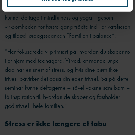
Derudover har alle Ateas ansatte - hvis de ville -
kunnet deltage i mindfulness og yoga, ligesom
virksomheden for første gang trådte ind i privatsfæren
og tilbød lørdagsseancen ”Familien i balance”.
”Her fokuserede vi primært på, hvordan du skaber ro
i et hjem med teenagere. Vi ved, at mange unge i
dag har en snert af stress, og hvis dine børn ikke
trives, påvirker det også din egen trivsel. Så på dette
seminar kunne deltagerne – såvel voksne som børn –
få inspiration til, hvordan de skaber og fastholder
god trivsel i hele familien.”
Stress er ikke længere et tabu