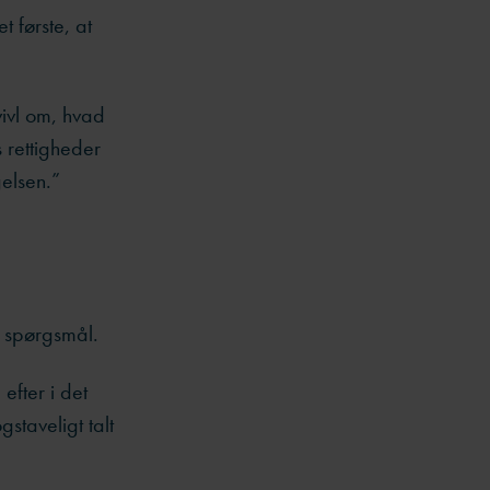
 første, at
ivl om, hvad
 rettigheder
gelsen.”
de spørgsmål.
efter i det
staveligt talt