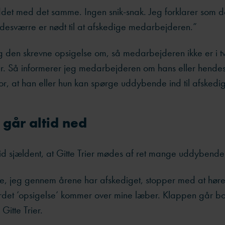
iddet med det samme. Ingen snik-snak. Jeg forklarer som det
desværre er nødt til at afskedige medarbejderen.
”
 den skrevne opsigelse om, så medarbejderen ikke er i tv
er. Så informerer jeg medarbejderen om hans eller hendes
r, at han eller hun kan spørge uddybende ind til afskedi
går altid ned
rtid sjældent, at Gitte Trier mødes af ret mange uddyben
te, jeg gennem årene har afskediget, stopper med at høre 
ordet ’opsigelse’ kommer over mine læber. Klappen går bog
 Gitte Trier.