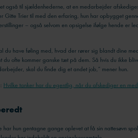
det også til sjældenhederne, at en medarbejder afskedige
er Gitte Trier til med den erfaring, hun har opbygget genn
derstillinger – også selvom en opsigelse ifølge hende er l
al du have føling med, hvad der rører sig blandt dine me
t du ofte kommer ganske tæt på dem. Så hvis du ikke blive
arbejder, skal du finde dig et andet job,” mener hun.
å:
Hvilke tanker har du egentlig, når du afskediger en me
beredt
har hun gentagne gange oplevet at få sin nattesøvn spol
lender har indeholdt en opsigelsessamtale.