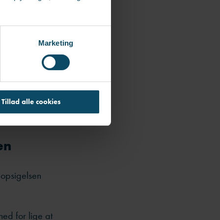
ed for at gå i
Marketing
de samme dag,
 i forvejen
Tillad alle cookies
larer hun.
en
 opsigelsen
ed for lige at