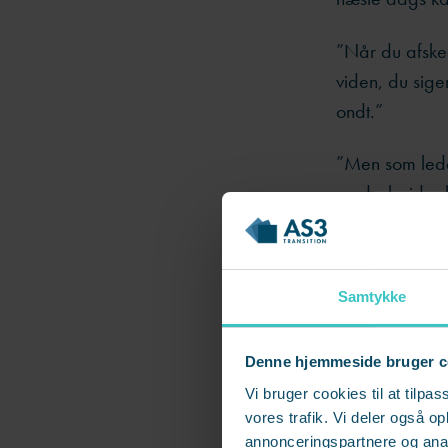
”Når du afske
viden, du sige
ondt.
”
”
Men som leder
medarbejder b
siger Gitte Trie
Det første hun
Samtykke
og opsigelsesbr
”Der må ikke k
Denne hjemmeside bruger c
juridisk grund
Vi bruger cookies til at tilpas
vores trafik. Vi deler også 
Når den opsagt
annonceringspartnere og anal