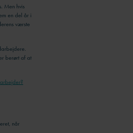
s. Men hvis
em en del år i
ederens værste
darbejdere.
r berørt af at
darbejder?
eret, når