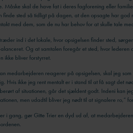
. Måske skal de have fat i deres fagforening eller familie
n finde sted så tidligt på dagen, at den opsagte har god 
ntakt med dem, som de nu har behov for at skulle tale me
 træder ind i det lokale, hvor opsigelsen finder sted, sørger
balanceret. Og at samtalen foregår et sted, hvor lederen 
ikke bliver forstyrret.
an medarbejderen reagerer på opsigelsen, skal jeg som
g. Hvis ikke jeg rent mentalt er i stand til at få sagt det n
r berørt af situationen, går det sjældent godt. Indeni kan j
uationen, men udadtil bliver jeg nødt til at signalere ro,” fo
r i gang, gør Gitte Trier en dyd ud af, at medarbejderen h
gsordenen.