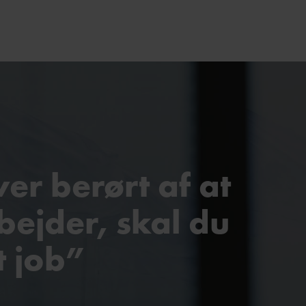
ver berørt af at
ejder, skal du
t job”