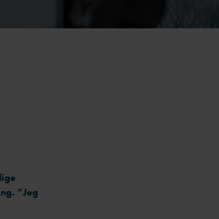
lige
ing. ”Jeg