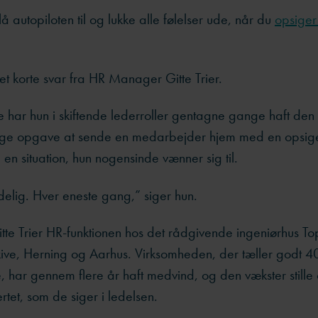
å autopiloten til og lukke alle følelser ude, når du
opsiger
?
et korte svar fra HR Manager Gitte Trier.
har hun i skiftende lederroller gentagne gange haft den
ge opgave at sende en medarbejder hjem med en opsige
 en situation, hun nogensinde vænner sig til.
delig. Hver eneste gang,” siger hun.
itte Trier HR-funktionen hos det rådgivende ingeniørhus 
kive, Herning og Aarhus. Virksomheden, der tæller godt 4
har gennem flere år haft medvind, og den vækster stille 
rtet, som de siger i ledelsen.