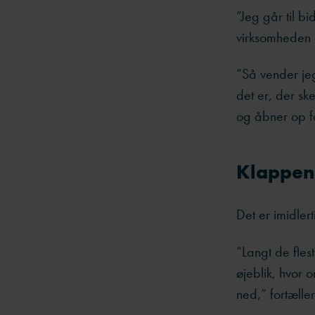
”Jeg går til b
virksomheden 
”
Så vender jeg
det er, der sk
og åbner op fo
Klappen 
Det er imidle
”Langt de fles
øjeblik, hvor 
ned,” fortæller