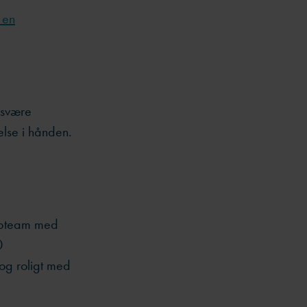
 en
 svære
lse i hånden.
Topteam med
0
og roligt med