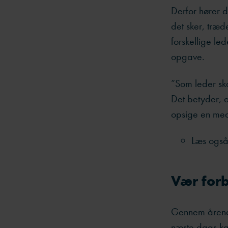
Derfor hører 
det sker, træd
forskellige le
opgave.
”Som leder sk
Det betyder, a
opsige en med
Læs ogs
Vær for
Gennem årene 
næste dags ka