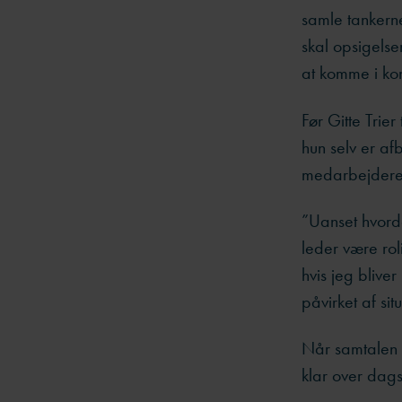
samle tankerne
skal opsigelse
at komme i ko
Før Gitte Trier
hun selv er af
medarbejderen 
”Uanset hvord
leder være roli
hvis jeg blive
påvirket af sit
Når samtalen e
klar over da