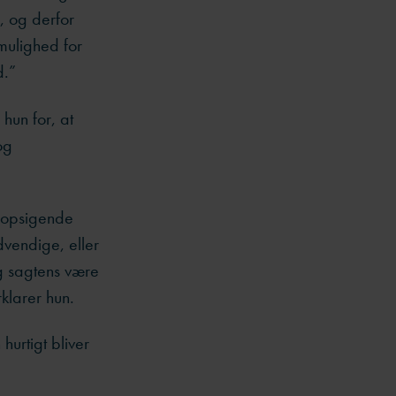
, og derfor
mulighed for
d.”
 hun for, at
og
 opsigende
ødvendige, eller
eg sagtens være
rklarer hun.
urtigt bliver