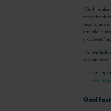
”God ledelse h
medarbejderen
ansat alene me
han eller hun 
inkluderet,” si
”Så hvis leder
virksomheden s
Læs ogs
end noge
God fast