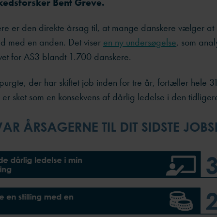
edsforsker Bent Greve.
re er den direkte årsag til, at mange danskere vælger at s
ud med en anden. Det viser
en ny undersøgelse
, som analy
vet for AS3 blandt 1.700 danskere.
rgte, der har skiftet job inden for tre år, fortæller hele 3
 er sket som en konsekvens af dårlig ledelse i den tidligere 