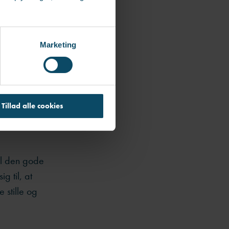
nere af, at
Marketing
 han.
Tillad alle cookies
 væsentligste
til den gode
g til, at
e stille og