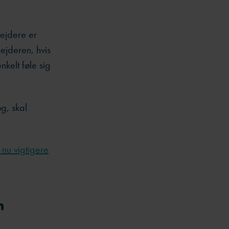
ejdere er
ejderen, hvis
nkelt føle sig
og, skal
nu vigtigere
n