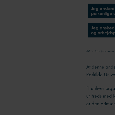
Kilde: AS3 jobsurvey
At denne ande
Roskilde Unive
”I enhver organ
utilfreds med
er den primære 