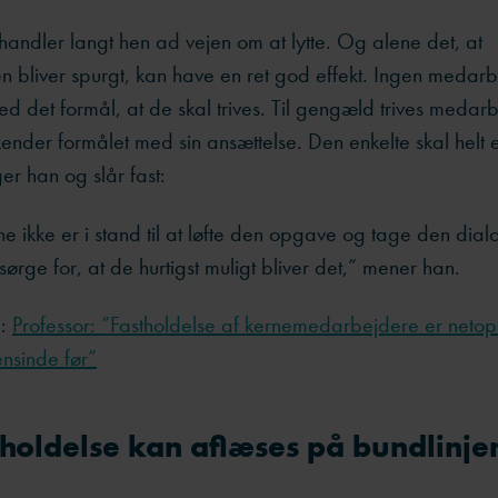
andler langt hen ad vejen om at lytte. Og alene det, at
 bliver spurgt, kan have en ret god effekt. Ingen medarb
d det formål, at de skal trives. Til gengæld trives medarb
kender formålet med sin ansættelse. Den enkelte skal helt e
ger han og slår fast:
ne ikke er i stand til at løfte den opgave og tage den dial
ørge for, at de hurtigst muligt bliver det,” mener han.
å:
Professor: ”Fastholdelse af kernemedarbejdere er netop 
nsinde før”
holdelse kan aflæses på bundlinje