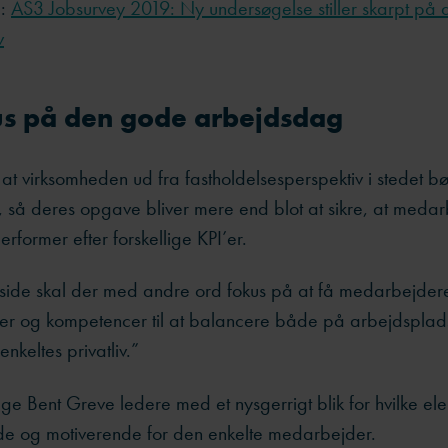
å:
AS3 Jobsurvey 2019: Ny undersøgelse stiller skarpt på
v
us på den gode arbejdsdag
 at virksomheden ud fra fastholdelsesperspektiv i stedet bø
, så deres opgave bliver mere end blot at sikre, at meda
erformer efter forskellige KPI’er.
 side skal der med andre ord fokus på at få medarbejder
r og kompetencer til at balancere både på arbejdsplad
enkeltes privatliv.”
lge Bent Greve ledere med et nysgerrigt blik for hvilke el
e og motiverende for den enkelte medarbejder.