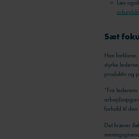
Læs ogs
arbejdsli
Sæt fok
Han forklarer,
styrke lederne
produktiv og p
”Fra lederens
arbejdsopgave
forhold til den 
Det kræver ifø
meningsgivend