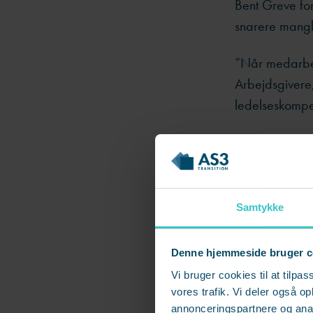
Bent Greve fort
snarere mangl
”Når medarbejd
Arbejdsgivere,
ledelseskompe
Ledelse 
I starten af 
Samtykke
regeringen en 
ledelse og kom
Denne hjemmeside bruger c
Vi bruger cookies til at tilpas
Da aftalen ble
vores trafik. Vi deler også 
ledelse er hel
annonceringspartnere og anal