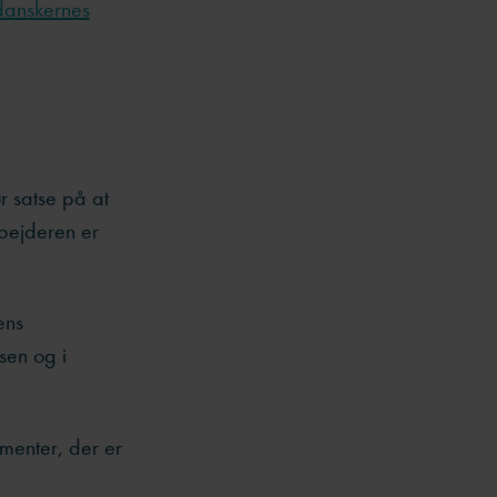
 danskernes
r satse på at
rbejderen er
ens
sen og i
ementer, der er