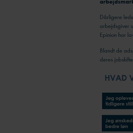
arbejdsmark
Dårligere lede
arbejdsgiver 
Epinion har la
Blandt de adspu
deres jobskifte