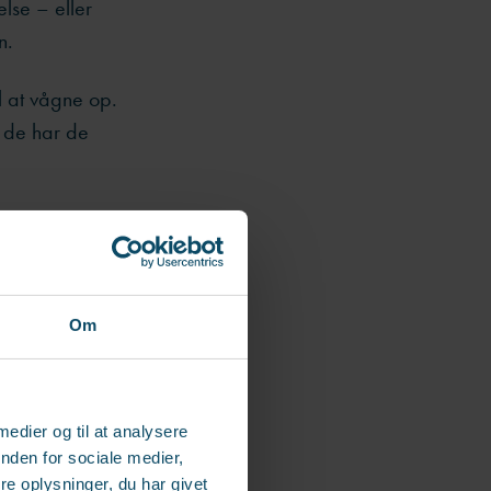
else – eller
n.
l at vågne op.
m de har de
er og
Om
g styrke
 medier og til at analysere
at ”god
nden for sociale medier,
ner kan
e oplysninger, du har givet