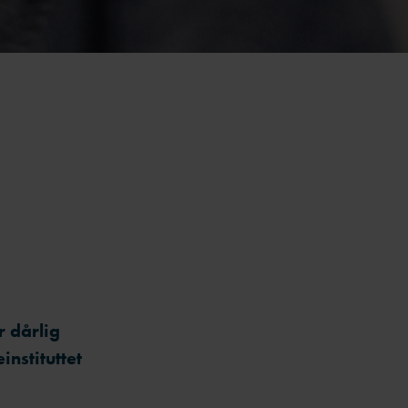
r dårlig
nstituttet