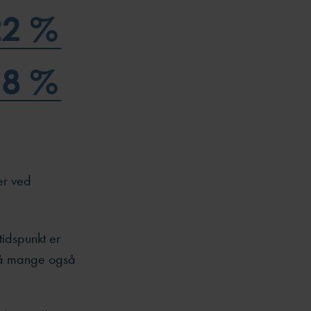
er ved
tidspunkt er
 så mange også