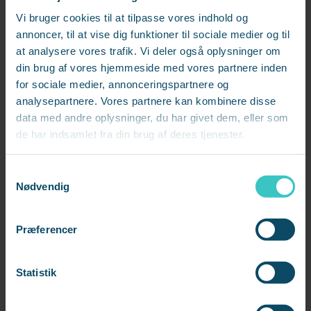
Du kender det måske. Ikke rigtig at nå til bunds med
Vi bruger cookies til at tilpasse vores indhold og
din opgavebunke. Der er hele tiden noget på jobbet,
annoncer, til at vise dig funktioner til sociale medier og til
der haster, eller nogen der forstyrrer. Men nu er dine
at analysere vores trafik. Vi deler også oplysninger om
arbejdsopgaver sat på pause. Så find de faglige
din brug af vores hjemmeside med vores partnere inden
bøger, lydbøger, podcasts frem, du længe har haft
for sociale medier, annonceringspartnere og
analysepartnere. Vores partnere kan kombinere disse
på din to-do - og fordyb dig med god samvittighed.
data med andre oplysninger, du har givet dem, eller som
Så står du endnu skarpere, når hjemsendelsen er
de har indsamlet fra din brug af deres tjenester.
ovre. Klar til at inspirere i dit nuværende job eller i
jagten på et nyt.
S
Nødvendig
a
4. Hjælp din leder med at hjælpe dig
m
t
Luft dine tanker overfor din leder (og andre for den
Præferencer
y
sags skyld). Når mennesker er bekymrede, har vi en
k
tendens til at få tunnelsyn. Vi bliver mere og mere
k
Statistik
e
låste i vores eget perspektiv. Dialog med andre kan
v