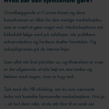
Hvad bør den hjemsendte gøre?
Grundlæggende er Corona-krisen og dens
konsekvenser et vilkår for den menige medarbejder,
som er svært at gøre noget ved. Medarbejderen må
håbefuldt følge med på sidelinjen, når politikere,
erhvervsledere og forskere drøfter fremtiden. Og
arbejdsgiveren på de interne linjer.
Som altid når livet påvirker os, og tilværelsen er svær,
er det afgørende at tale højt om sine tanker og
følelser med nogen, man er tryg ved.
Tjek med din HR-afdeling, om du som nærmeste
leder må kontakte hjemsendte medarbejdere. Hvis ja
– så lad dem vide, at du står klar til en snak om