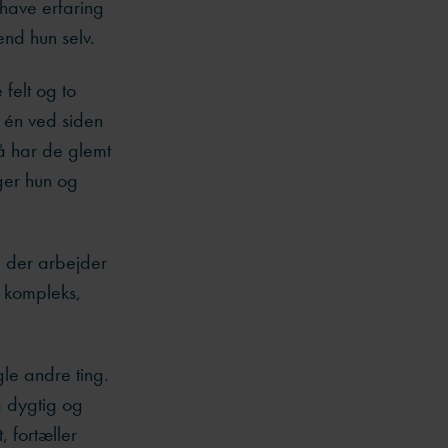
 have erfaring
nd hun selv.
felt og to
e én ved siden
så har de glemt
ger hun og
, der arbejder
 kompleks,
gle andre ting.
g dygtig og
, fortæller