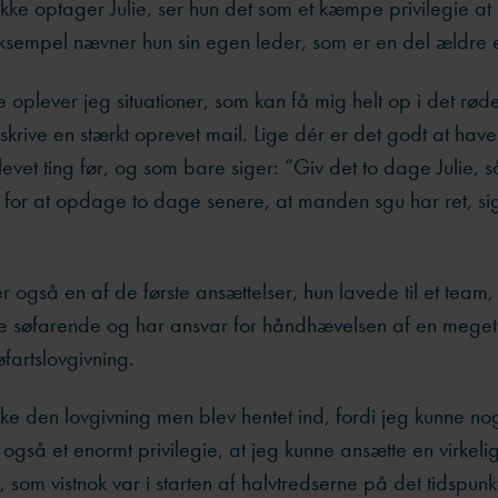
kke optager Julie, ser hun det som et kæmpe privilegie at
ksempel nævner hun sin egen leder, som er en del ældre e
oplever jeg situationer, som kan få mig helt op i det røde 
t skrive en stærkt oprevet mail. Lige dér er det godt at hav
levet ting før, og som bare siger: “Giv det to dage Julie, 
t for at opdage to dage senere, at manden sgu har ret, si
r også en af de første ansættelser, hun lavede til et team
e søfarende og har ansvar for håndhævelsen af en meget
øfartslovgivning.
kke den lovgivning men blev hentet ind, fordi jeg kunne no
 også et enormt privilegie, at jeg kunne ansætte en virkeli
 som vistnok var i starten af halvtredserne på det tidspunkt