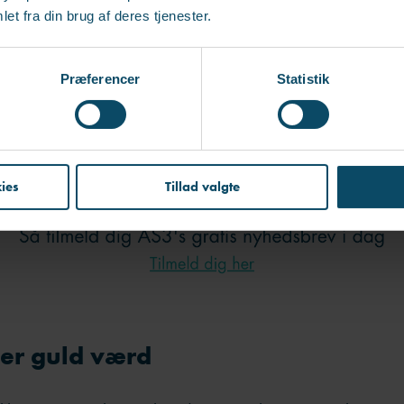
e, jeg blev overrasket, for jeg havde slet ikke set spørgs
et fra din brug af deres tjenester.
rdi jeg selv er så komplet ligeglad med alder. Jeg er meg
mennesker, kompetencer og erfaring.
Præferencer
Statistik
ies
Tillad valgte
 er guld værd