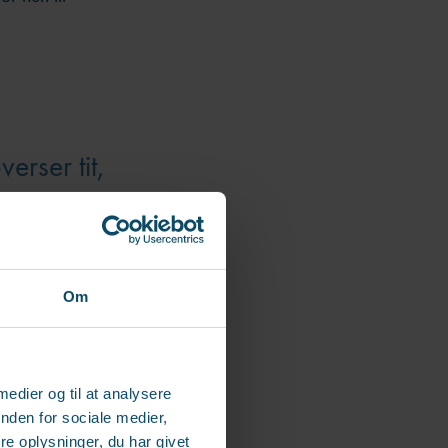
erser tit,
 er.
Om
fter hun
g medarbejder
n egentlig er.
 medier og til at analysere
nden for sociale medier,
e oplysninger, du har givet