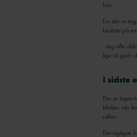
hun.
For der er ting
beslutte på e
- Jeg ville al
lige så god i d
I sidste
Der er ingen tv
blinker, når h
rollen.
Det vigtigste 