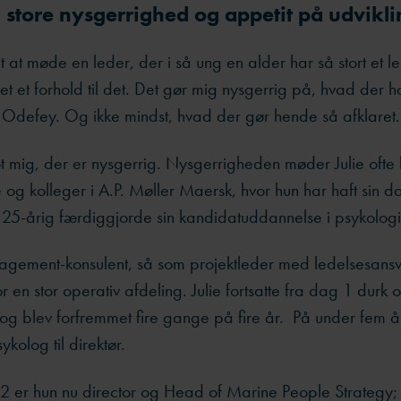
sin store nysgerrighed og appetit på udvikl
t at møde en leder, der i så ung en alder har så stort et 
ret et forhold til det. Det gør mig nysgerrig på, hvad der 
ie Odefey. Og ikke mindst, hvad der gør hende så afklaret.
ot mig, der er nysgerrig. Nysgerrigheden møder Julie ofte 
g kolleger i A.P. Møller Maersk, hvor hun har haft sin d
 25-årig færdiggjorde sin kandidatuddannelse i psykologi
agement-konsulent, så som projektleder med ledelsesans
or en stor operativ afdeling. Julie fortsatte fra dag 1 durk
 og blev forfremmet fire gange på fire år. På under fem år
kolog til direktør.
32 er hun nu director og Head of Marine People Strategy; 