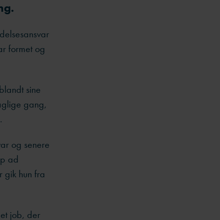
ing.
ledelsesansvar
har formet og
blandt sine
aglige gang,
.
var og senere
 op ad
 gik hun fra
et job, der