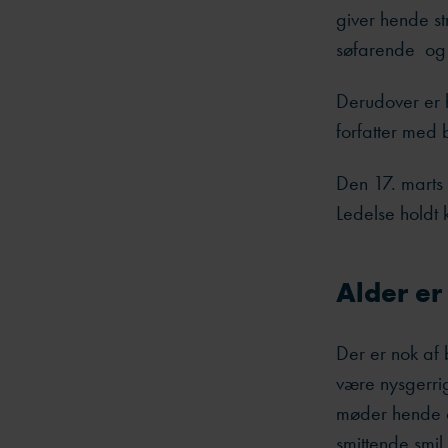
giver hende st
søfarende og 
Derudover er h
forfatter med 
Den 17. marts
Ledelse holdt 
Alder er
Der er nok af b
være nysgerrig
møder hende o
smittende smi