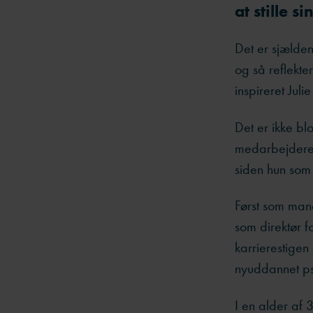
at stille 
Det er sjælden
og så reflekte
inspireret Jul
Det er ikke bl
medarbejdere o
siden hun som
Først som man
som direktør f
karrierestigen
nyuddannet psy
I en alder af 