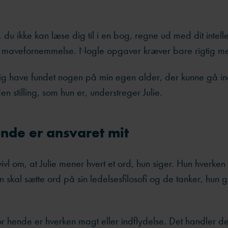
, du ikke kan læse dig til i en bog, regne ud med dit intelle
n mavefornemmelse. Nogle opgaver kræver bare rigtig me
drig have fundet nogen på min egen alder, der kunne gå i
en stilling, som hun er, understreger Julie.
 ende er ansvaret mit
ivl om, at Julie mener hvert et ord, hun siger. Hun hverken 
un skal sætte ord på sin ledelsesfilosofi og de tanker, hun 
for hende er hverken magt eller indflydelse. Det handler 