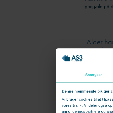
gengæld på ri
Alder har
hvo
Samtykke
Julie møder do
tiltrådte som 
Denne hjemmeside bruger c
tog mod til si
De var nemlig
Vi bruger cookies til at tilpas
vores trafik. Vi deler også 
annonceringspartnere og anal