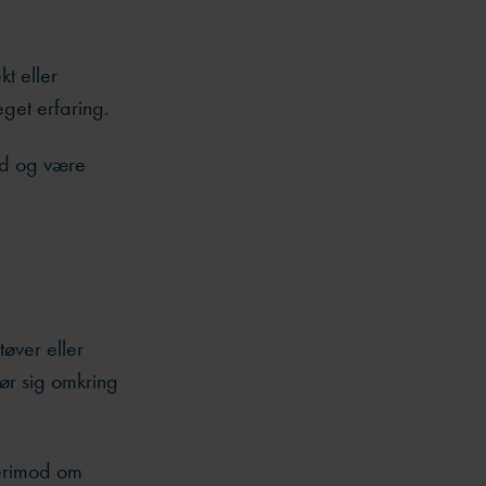
kt eller
get erfaring.
nd og være
tøver eller
gør sig omkring
derimod om