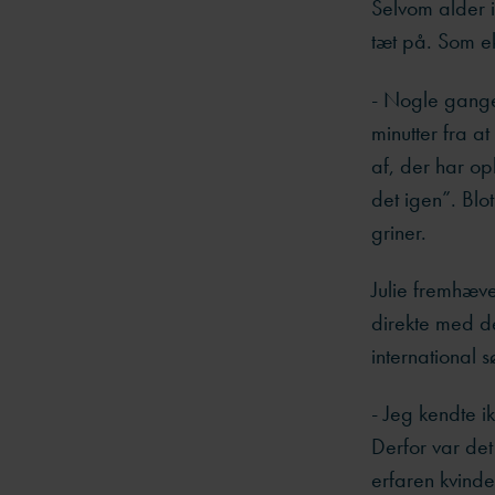
Selvom alder i
tæt på. Som e
- Nogle gange 
minutter fra a
af, der har op
det igen”. Blo
griner.
Julie fremhæve
direkte med d
international s
- Jeg kendte i
Derfor var det
erfaren kvinde,