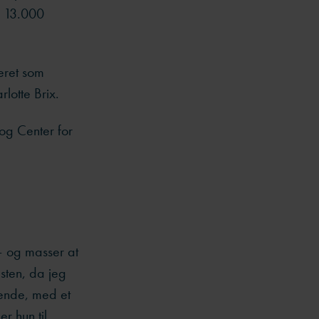
d 13.000
eret som
rlotte Brix.
og Center for
 – og masser at
sten, da jeg
nende, med et
r hun til