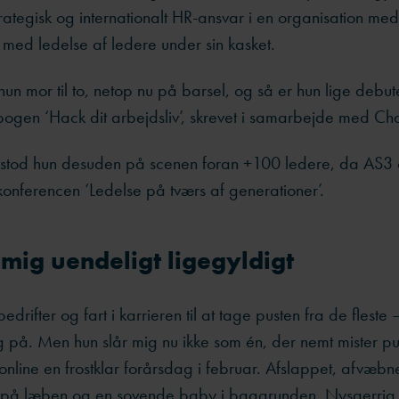
rategisk og internationalt HR-ansvar i en organisation me
med ledelse af ledere under sin kasket.
un mor til to, netop nu på barsel, og så er hun lige debut
bogen ‘Hack dit arbejdsliv’, skrevet i samarbejde med Cha
 stod hun desuden på scenen foran +100 ledere, da AS3 
konferencen ‘Ledelse på tværs af generationer’.
 mig uendeligt ligegyldigt
edrifter og fart i karrieren til at tage pusten fra de fleste
 på. Men hun slår mig nu ikke som én, der nemt mister pu
nline en frostklar forårsdag i februar. Afslappet, afvæb
l på læben og en sovende baby i baggrunden. Nysgerrig e