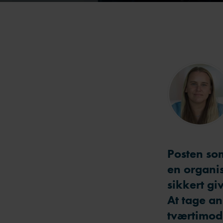
Posten som
en organi
sikkert g
At tage an
tværtimod 