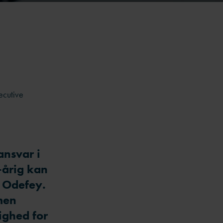
ecutive
ansvar i
-årig kan
e Odefey.
 men
ighed for