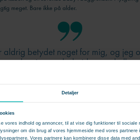
gtig meget. Bare ikke på alder.
 aldrig betydet noget for mig, og jeg ov
r gamle mine medarbejdere og kolleger
Julie Odefey
Detaljer
g ofte alders-nysgerrigheden den anden vej. Fx få uger e
direktør i sin daværende division, hvor en yngre, kvindeli
ookies
g i kantinen over frokosten og spurgte Julie, hvor gammel hu
 mange i teamet, som havde spekuleret på det.
se vores indhold og annoncer, til at vise dig funktioner til sociale
oplysninger om din brug af vores hjemmeside med vores partnere i
ysepartnere. Vores partnere kan kombinere disse data med andr