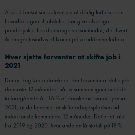
At vi så fortsat ser oplevelsen af dårlig ledelse som
hovedårsagen til jobskifte, bør give alvorlige
panderynker hos de mange virksomheder, der hvert
år bruger tusindvis af kroner på at uddanne ledere.
Hver sjette forventer at skifte job i
2021
Der er dog færre danskere, der forventer at skifte job
de næste 12 måneder, når vi sammenligner med de
to foregående år. 16 % af danskerne svarer i januar
2021, at de forventer at skifte arbejdspladsen ud
inden for de kommende 12 måneder. Det er et fald
fra 2019 og 2020, hvor andelen lå stabilt på18 %.