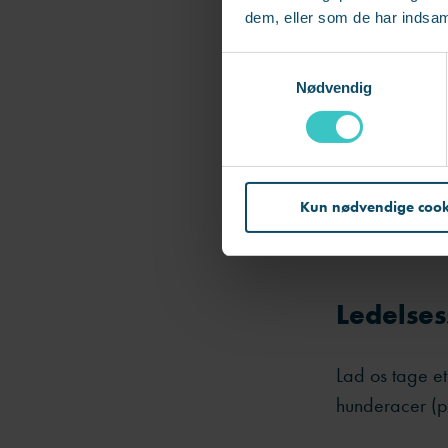
Ligesom visse
dem, eller som de har indsaml
følge et spor 
bruger ledere
S
Nødvendig
der ser de sto
a
m
kan have svært
t
y
Ingen hund – 
k
forstå din till
Kun nødvendige cook
k
intuitivt, og 
e
v
a
l
Ledelses
g
Lad os tage et
hunderacer (p