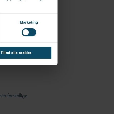
n blodhund kan
indtryk)
iske tænkere,
Marketing
lle nuance, men
en ved at
istrerer
Tillad alle cookies
tte forskellige