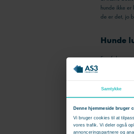
hunde ikke er
de er det, jo 
Hunde lu
En af de mest
10.000-100.00
sygdomme via 
Samtykke
Ledere har ikk
”lugtesans” – 
Denne hjemmeside bruger c
ekstrem præcis
team, og sanse
Vi bruger cookies til at tilpas
vores trafik. Vi deler også 
annonceringspartnere og anal