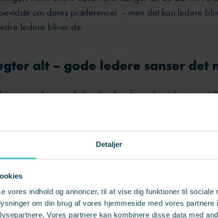
 bevidste om deres præferencer – men det kan ledere bli
bedre ledere bliver de.
gter alt – gode ledere sanser det 
 fascinerende egenskaber hos hunde er deres lugtesans. 
0 gange bedre end mennesker og kan registrere følelser
duftmolekyler.
Detaljer
e den fordel. Men de bedste ledere har udviklet deres eg
en evne til at aflæse mennesker, organisationer og situat
ookies
ion. De opfanger stemninger i et rum, mærker uforløste s
r, når en medarbejder er på vej til at køre sig selv i sænk
se vores indhold og annoncer, til at vise dig funktioner til sociale
oplysninger om din brug af vores hjemmeside med vores partnere i
ysepartnere. Vores partnere kan kombinere disse data med andr