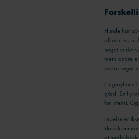
Forskell
Hunde har udv
aflæser vores
noget andet v
mens andre er 
andre søger e
En greyhound e
gård. En hyrde
for intenst. 
Ledelse er ik
klare kommando
at træffe beslu