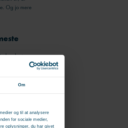
ve. Og jo mere
meste
De kan lugte
, stress og
Om
en form for
ioner med
pændinger i et
.
 medier og til at analysere
nden for sociale medier,
e oplysninger, du har givet