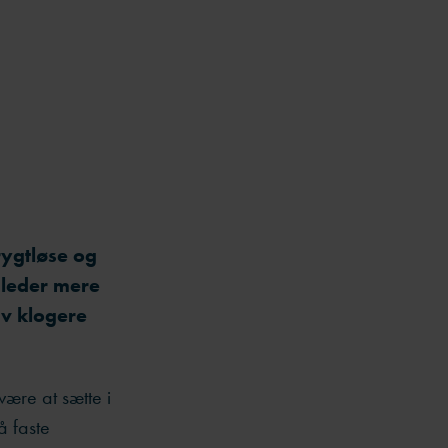
rygtløse og
 leder mere
iv klogere
være at sætte i
 faste