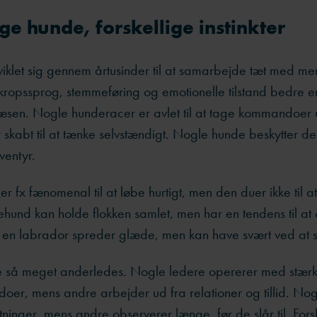
ige hunde, forskellige instinkter
iklet sig gennem årtusinder til at samarbejde tæt med me
 kropssprog, stemmeføring og emotionelle tilstand bedre 
æsen. Nogle hunderacer er avlet til at tage kommandoer 
skabt til at tænke selvstændigt. Nogle hunde beskytter de
ventyr.
r fx fænomenal til at løbe hurtigt, men den duer ikke til a
hund kan holde flokken samlet, men har en tendens til at 
Og en labrador spreder glæde, men kan have svært ved at 
ke så meget anderledes. Nogle ledere opererer med stærk
er, mens andre arbejder ud fra relationer og tillid. Nogle
tninger, mens andre observerer længe, før de slår til. Forsk