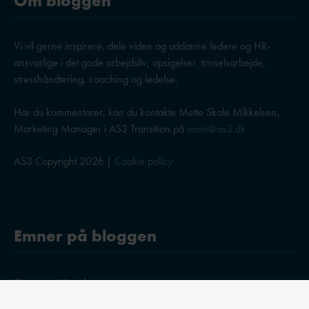
Om bloggen
Vi vil gerne inspirere, dele viden og uddanne ledere og HR-
ansvarlige i det gode arbejdsliv, opsigelser, trivselsarbejde,
stresshåndtering, coaching og ledelse.
Har du kommentarer, kan du kontakte Mette Skole Mikkelsen,
Marketing Manager i AS3 Transition på
msmi@as3.dk
AS3 Copyright 2026 |
Cookie policy
Emner på bloggen
Stress og trivsel
Ledelse