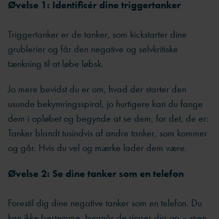
Øvelse 1: Identificér dine triggertanker
Triggertanker er de tanker, som kickstarter dine
grublerier og får den negative og selvkritiske
tænkning til at løbe løbsk.
Jo mere bevidst du er om, hvad der starter den
usunde bekymringsspiral, jo hurtigere kan du fange
dem i opløbet og begynde at se dem, for det, de er:
Tanker blandt tusindvis af andre tanker, som kommer
og går. Hvis du vel og mærke lader dem være.
Øvelse 2: Se dine tanker som en telefon
Forestil dig dine negative tanker som en telefon. Du
kan ikke bestemme, hvornår de ringer dig op – men