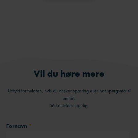
Facebook
LinkedIn
Send på e-mail
Vil du høre mere
Udfyld formularen, hvis du ønsker sparring eller har spørgsmål til
emnet.
Så kontakter jeg dig.
Fornavn
*