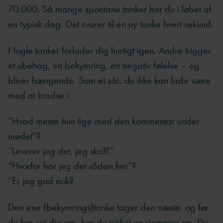
70.000. Så mange spontane tanker har du i løbet af
en typisk dag. Det svarer til en ny tanke hvert sekund.
Nogle tanker forlader dig hurtigt igen. Andre trigger
et ubehag, en bekymring, en negativ følelse – og
bliver hængende. Som et sår, du ikke kan lade være
med at kradse i.
“Hvad mente hun lige med den kommentar under
mødet”?
“Leverer jeg det, jeg skal?”
“Hvorfor har jeg det sådan her”?
“Er jeg god nok?
Den ene (bekymrings)tanke tager den næste, og før
du har set dig om, har du pisket en stemning op. Du