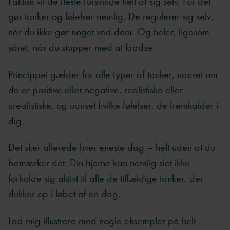
Faktisk vil de fleste forsvinde helt af sig selv. For det
gør tanker og følelser nemlig. De regulerer sig selv,
når du ikke gør noget ved dem. Og heler, ligesom
såret, når du stopper med at kradse.
Princippet gælder for alle typer af tanker, uanset om
de er positive eller negative, realistiske eller
urealistiske, og uanset hvilke følelser, de fremkalder i
dig.
Det sker allerede hver eneste dag – helt uden at du
bemærker det. Din hjerne kan nemlig slet ikke
forholde sig aktivt til alle de tilfældige tanker, der
dukker op i løbet af en dag.
Lad mig illustrere med nogle eksempler på helt