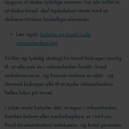
opgave at skabe tydelige rammer. For når målet er
at skabe trivsel, skal topledelsen starte med at
definere trivslens forskellige elementer.
Læs også:
Ledelse og trivsel i alle
virksomhedens lag
En klar og tydelig strategi for trivsel bidrager nemlig
til, at alle som én i virksomheden forstår, hvad
ambitionerne er, og hvornår målene er nået - og
dermed bidrager alle til at styrke virksomhedens
fælles fokus på trivsel.
I sidste ende betyder det, at ingen i virksomheden,
hverken ledere eller medarbejdere, er i tvivl om,
hvad trivselsindsatsen indebærer, og hvad gevinsten