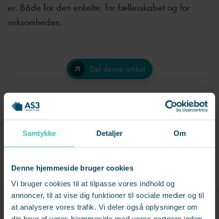
er. Både for den enkelte, for fællesskabet og for
virksomheden.
Del denne artikel
Facebook
LinkedIn
Samtykke
Detaljer
Om
Send på e-mail
Denne hjemmeside bruger cookies
Vi bruger cookies til at tilpasse vores indhold og
Vil du høre mere
annoncer, til at vise dig funktioner til sociale medier og til
at analysere vores trafik. Vi deler også oplysninger om
din brug af vores hjemmeside med vores partnere inden