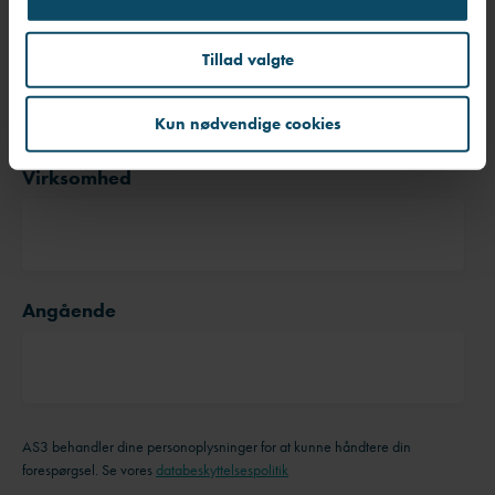
Telefonnummer
*
Tillad valgte
Kun nødvendige cookies
Virksomhed
Angående
AS3 behandler dine personoplysninger for at kunne håndtere din
forespørgsel. Se vores
databeskyttelsespolitik