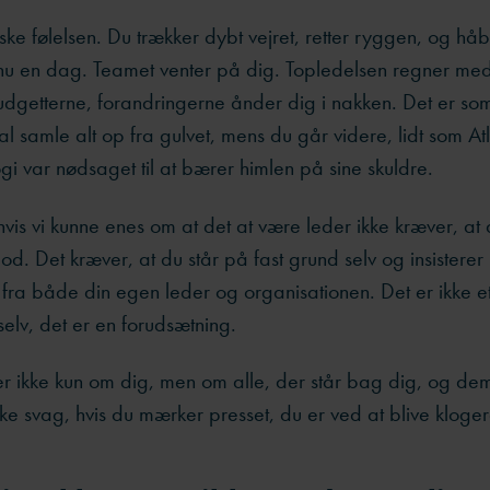
e følelsen. Du trækker dybt vejret, retter ryggen, og håber
nu en dag. Teamet venter på dig. Topledelsen regner med
udgetterne, forandringerne ånder dig i nakken. Det er so
kal samle alt op fra gulvet, mens du går videre, lidt som At
i var nødsaget til at bærer himlen på sine skuldre.
is vi kunne enes om at det at være leder ikke kræver, at 
od. Det kræver, at du står på fast grund selv og insisterer
r fra både din egen leder og organisationen. Det er ikke et
elv, det er en forudsætning.
r ikke kun om dig, men om alle, der står bag dig, og dem
kke svag, hvis du mærker presset, du er ved at blive kloge