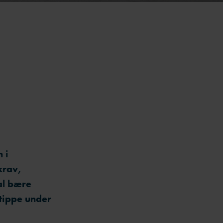
 i
krav,
al bære
 tippe under