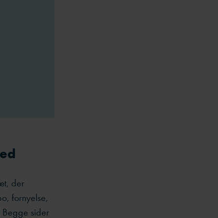
ted
æt, der
o, fornyelse,
e. Begge sider