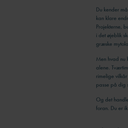
Du kender måsk
kan klare end
Projekterne, b
i det øjeblik s
græske mytolog
Men hvad nu hv
alene. Tværtim
rimelige vilkå
passe på dig s
Og det handle
foran. Du er i