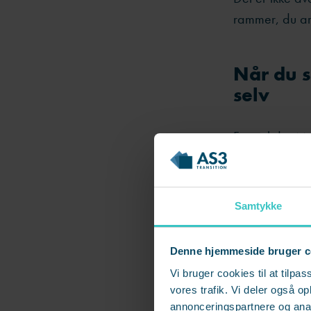
rammer, du ar
Når du s
selv
Forestil dig 
utrygge og pre
leverance som 
mails sent. Ar
Samtykke
hun mere på eg
bare løbe lidt
Denne hjemmeside bruger c
Vi bruger cookies til at tilpas
Men “en period
vores trafik. Vi deler også 
tungere end h
annonceringspartnere og anal