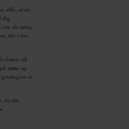
 stille, at du
 dig.
m om, du netop
las, der i den
du bærer alt
 på støtte og
 privilegium at
, du står
re.