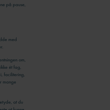
ene på pause,
sidde med
r.
ventningen om,
ikke ét fag,
 facilitering,
for mange
betyde, at du
vente at kunne