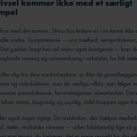
rivsel kommer ikke med et særligt
empel
 fast med det samme: Stress hos ledere er i sin kerne ikke
 alle andre. Symptomerne — uro, træthed, søvnproblemer, i
Det gælder langt hen ad vejen også årsagerne — krav de
anglende mening og sammenhæng i arbejdet, for lidt støtt
iller dig fra dine medarbejdere, er ikke de grundlægge
smer og risikofaktorer, men de særlige vilkår, som følger 
nsvaret, paradokserne, forventningerne, aleneheden. Det 
n bliver intens, langvarig og usynlig, indtil kroppen siger fra
er også noget vigtigt. De redskaber, der hjælper meda
d, støtte, realistiske rammer — virker fuldstændig lige så g
anceret terapi, du behøver; det er mere respekt for dig se