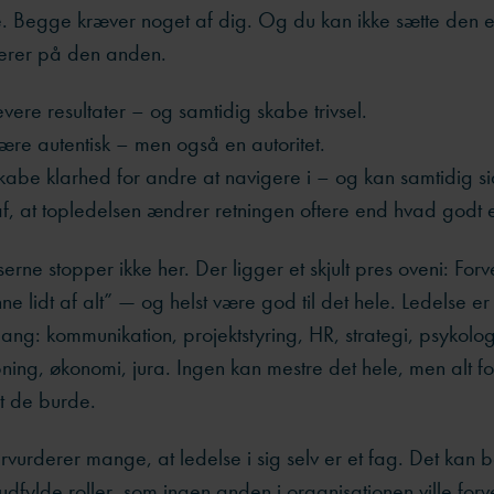
. Begge kræver noget af dig. Og du kan ikke sætte den 
erer på den anden.
evere resultater – og samtidig skabe trivsel.
ære autentisk – men også en autoritet.
skabe klarhed for andre at navigere i – og kan samtidig 
af, at topledelsen ændrer retningen oftere end hvad godt e
ne stopper ikke her. Der ligger et skjult pres oveni: For
ne lidt af alt” — og helst være god til det hele. Ledelse er 
ang: kommunikation, projektstyring, HR, strategi, psykologi,
pning, økonomi, jura. Ingen kan mestre det hele, men alt 
 at de burde.
vurderer mange, at ledelse i sig selv er et fag. Det kan 
 udfylde roller, som ingen anden i organisationen ville for