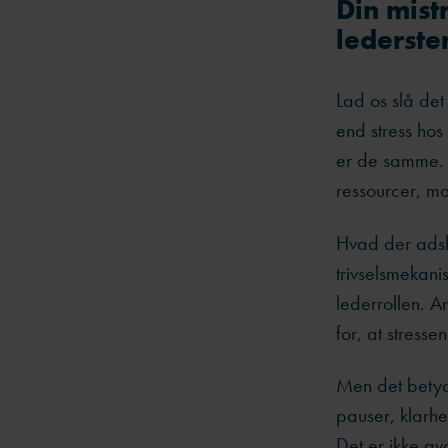
Din mist
lederst
Lad os slå det
end stress hos
er de samme. 
ressourcer, m
Hvad der adsk
trivselsmekani
lederrollen. A
for, at stresse
Men det betyd
pauser, klarhe
Det er ikke av