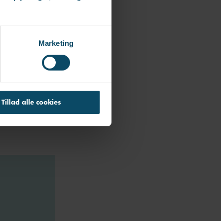
ng.
eg ofte
Marketing
jer så meget,
rstyrret, når
e lidt stærkere
Tillad alle cookies