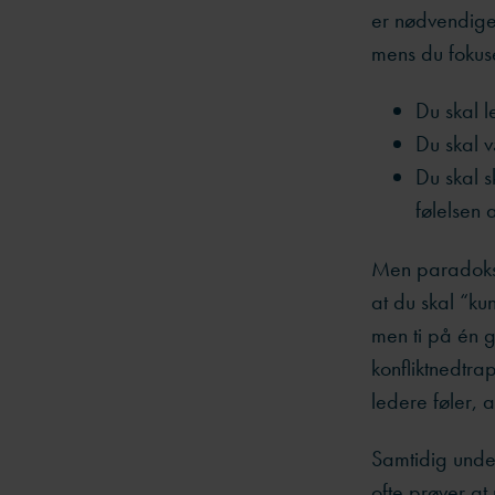
er nødvendige
mens du fokus
Du skal l
Du skal v
Du skal 
følelsen 
Men paradokser
at du skal “kun
men ti på én g
konfliktnedtra
ledere føler,
Samtidig under
ofte prøver at