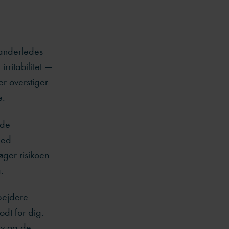
 anderledes
rritabilitet —
r overstiger
e.
nde
med
øger risikoen
.
rbejdere —
odt for dig.
lv og de