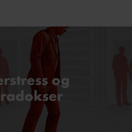
erstress og
aradokser