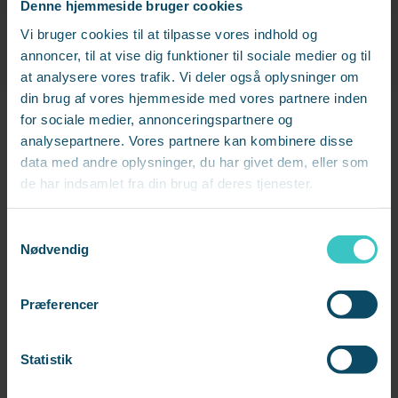
Denne hjemmeside bruger cookies
Vi bruger cookies til at tilpasse vores indhold og
annoncer, til at vise dig funktioner til sociale medier og til
5. Du glemmer at vise anerkendelse
at analysere vores trafik. Vi deler også oplysninger om
din brug af vores hjemmeside med vores partnere inden
Ville du selv yde en ekstra indsats, hvis det aldrig
for sociale medier, annonceringspartnere og
analysepartnere. Vores partnere kan kombinere disse
blev bemærket? Nej vel!
data med andre oplysninger, du har givet dem, eller som
de har indsamlet fra din brug af deres tjenester.
Løn er langt fra den eneste form for belønning, som
motiverer dine medarbejdere. Faktisk viser forskning,
S
at anerkendelse er en af de ting, der har allerstørst
Nødvendig
a
betydning for medarbejdertilfredsheden.
m
t
Præferencer
Derfor er det heller ikke underligt, at dine
y
k
medarbejdere bliver både demotiverede og
k
Statistik
uengagerede, hvis du ikke anerkender en stor indsats
e