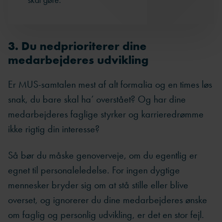
3. Du nedprioriterer dine
medarbejderes udvikling
Er MUS-samtalen mest af alt formalia og en times løs
snak, du bare skal ha’ overstået? Og har dine
medarbejderes faglige styrker og karrieredrømme
ikke rigtig din interesse?
Så bør du måske genoverveje, om du egentlig er
egnet til personaleledelse. For ingen dygtige
mennesker bryder sig om at stå stille eller blive
overset, og ignorerer du dine medarbejderes ønske
om faglig og personlig udvikling, er det en stor fejl.