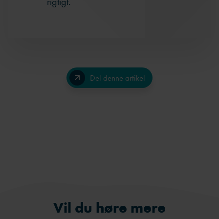
rigtigt.
Del denne artikel
Facebook
LinkedIn
Send på e-mail
Vil du høre mere