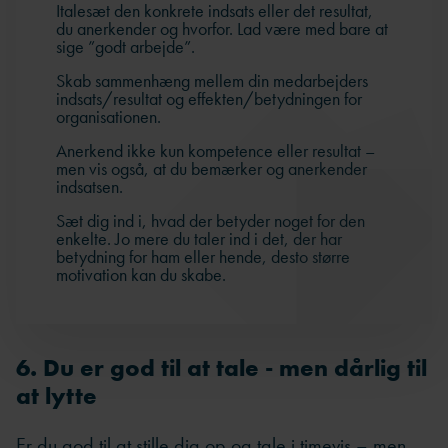
Italesæt den konkrete indsats eller det resultat,
du anerkender og hvorfor. Lad være med bare at
sige ”godt arbejde”.
Skab sammenhæng mellem din medarbejders
indsats/resultat og effekten/betydningen for
organisationen.
Anerkend ikke kun kompetence eller resultat –
men vis også, at du bemærker og anerkender
indsatsen.
Sæt dig ind i, hvad der betyder noget for den
enkelte. Jo mere du taler ind i det, der har
betydning for ham eller hende, desto større
motivation kan du skabe.
6. Du er god til at tale - men dårlig til
at lytte
Er du god til at stille dig op og tale i timevis – men