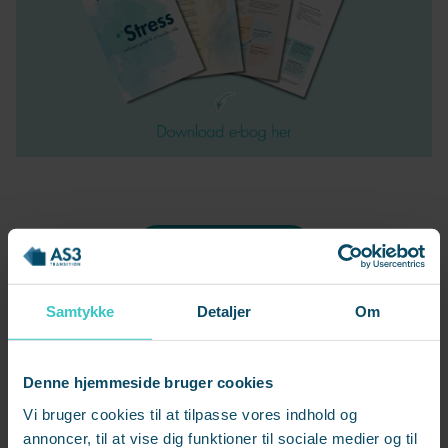
Del denne artikel
Facebook
Samtykke
Detaljer
Om
LinkedIn
Send på e-mail
Denne hjemmeside bruger cookies
Vi bruger cookies til at tilpasse vores indhold og
annoncer, til at vise dig funktioner til sociale medier og til