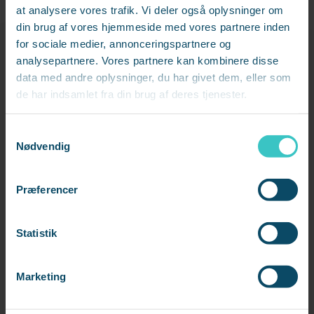
at analysere vores trafik. Vi deler også oplysninger om
din brug af vores hjemmeside med vores partnere inden
Vil du høre mere
for sociale medier, annonceringspartnere og
analysepartnere. Vores partnere kan kombinere disse
data med andre oplysninger, du har givet dem, eller som
Udfyld formularen, hvis du ønsker sparring eller har spørgsmål til
de har indsamlet fra din brug af deres tjenester.
emnet.
Så kontakter jeg dig.
S
Nødvendig
a
Fornavn
*
m
t
Præferencer
y
k
k
Statistik
Efternavn
*
e
v
Marketing
a
l