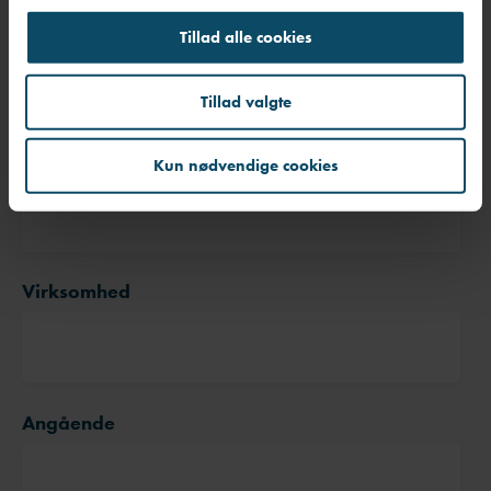
g
E-mail
*
Tillad alle cookies
Tillad valgte
Telefonnummer
*
Kun nødvendige cookies
Virksomhed
Angående