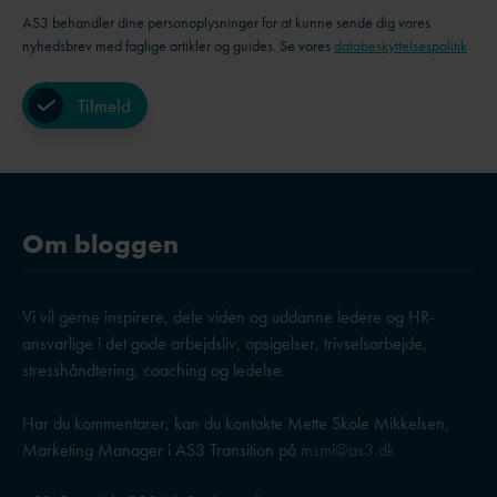
AS3 behandler dine personoplysninger for at kunne sende dig vores
nyhedsbrev med faglige artikler og guides. Se vores
databeskyttelsespolitik
Om bloggen
Vi vil gerne inspirere, dele viden og uddanne ledere og HR-
ansvarlige i det gode arbejdsliv, opsigelser, trivselsarbejde,
stresshåndtering, coaching og ledelse.
Har du kommentarer, kan du kontakte Mette Skole Mikkelsen,
Marketing Manager i AS3 Transition på
msmi@as3.dk