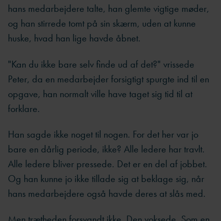
hans medarbejdere talte, han glemte vigtige møder,
og han stirrede tomt på sin skærm, uden at kunne
huske, hvad han lige havde åbnet.
"Kan du ikke bare selv finde ud af det?" vrissede
Peter, da en medarbejder forsigtigt spurgte ind til en
opgave, han normalt ville have taget sig tid til at
forklare.
Han sagde ikke noget til nogen. For det her var jo
bare en dårlig periode, ikke? Alle ledere har travlt.
Alle ledere bliver pressede. Det er en del af jobbet.
Og han kunne jo ikke tillade sig at beklage sig, når
hans medarbejdere også havde deres at slås med.
Men trætheden forsvandt ikke. Den voksede. Som en