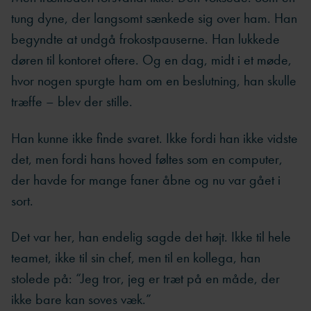
tung dyne, der langsomt sænkede sig over ham. Han
begyndte at undgå frokostpauserne. Han lukkede
døren til kontoret oftere. Og en dag, midt i et møde,
hvor nogen spurgte ham om en beslutning, han skulle
træffe – blev der stille.
Han kunne ikke finde svaret. Ikke fordi han ikke vidste
det, men fordi hans hoved føltes som en computer,
der havde for mange faner åbne og nu var gået i
sort.
Det var her, han endelig sagde det højt. Ikke til hele
teamet, ikke til sin chef, men til en kollega, han
stolede på: “Jeg tror, jeg er træt på en måde, der
ikke bare kan soves væk.”