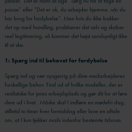
jobbet. Det er nemt at sige “Sørg nu for at tage en
pause” eller “Det er ok, du arbejder hjemme, når du
har brug for fordybelse”. Men hvis du ikke bakker
det op med handling, praktiserer det selv og skaber
reel legitimering, så kommer det højst sandsynligt ikke
til at ske.
1: Spørg ind til behovet for fordybelse
Spørg ind og vær nysgerrig på dine medarbejderes
forskellige behov. Find ud af hvilke modeller, der er
realistiske for jeres arbejdsplads og gør dit for at føre
dem ud i livet. Måske skal I indføre en mødefri dag,
stilletid to timer hver formiddag eller lave en aftale
om, at I kun tjekker mails indenfor bestemte tidsrum.