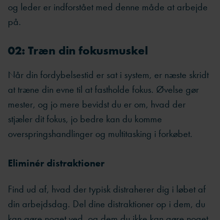
og leder er indforstået med denne måde at arbejde
på.
02: Træn din fokusmuskel
Når din fordybelsestid er sat i system, er næste skridt
at træne din evne til at fastholde fokus. Øvelse gør
mester, og jo mere bevidst du er om, hvad der
stjæler dit fokus, jo bedre kan du komme
overspringshandlinger og multitasking i forkøbet.
Eliminér distraktioner
Find ud af, hvad der typisk distraherer dig i løbet af
din arbejdsdag. Del dine distraktioner op i dem, du
kan gøre noget ved, og dem du ikke kan gøre noget