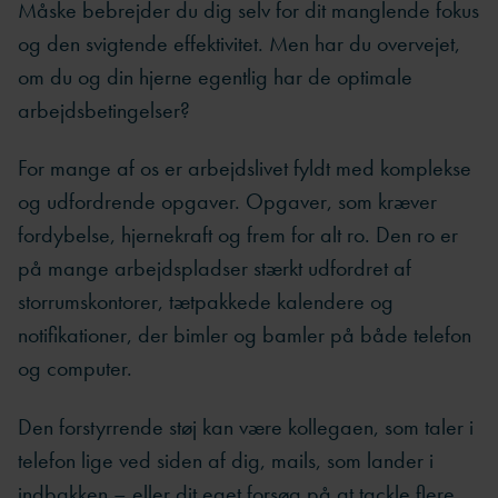
Måske bebrejder du dig selv for dit manglende fokus
og den svigtende effektivitet. Men har du overvejet,
om du og din hjerne egentlig har de optimale
arbejdsbetingelser?
For mange af os er arbejdslivet fyldt med komplekse
og udfordrende opgaver. Opgaver, som kræver
fordybelse, hjernekraft og frem for alt ro. Den ro er
på mange arbejdspladser stærkt udfordret af
storrumskontorer, tætpakkede kalendere og
notifikationer, der bimler og bamler på både telefon
og computer.
Den forstyrrende støj kan være kollegaen, som taler i
telefon lige ved siden af dig, mails, som lander i
indbakken – eller dit eget forsøg på at tackle flere