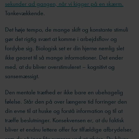
sekunder ad gangen, når vi kigger på en skærm.
Tankevækkende.
Det høje tempo, de mange skift og konstante stimuli
gør det rigtig svært at komme i arbejdsflow og
fordybe sig. Biologisk set er din hjerne nemlig slet
ikke gearet til så mange informationer. Det ender
med, at du bliver overstimuleret – kognitivt og
sansemæssigt.
Den mentale træthed er ikke bare en ubehagelig
følelse. Står den på over længere tid forringer den
din evne til at huske og forstå information og til at
træffe beslutninger. Konsekvensen er, at du faktisk
bliver et endnu lettere offer for tilfældige afbrydelser,
som du så igen får sværere ved at afvise. Du bliver