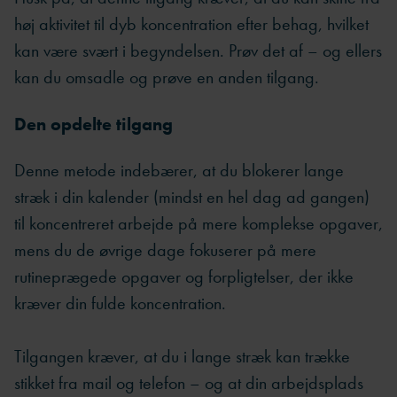
høj aktivitet til dyb koncentration efter behag, hvilket
kan være svært i begyndelsen. Prøv det af – og ellers
kan du omsadle og prøve en anden tilgang.
Den opdelte tilgang
Denne metode indebærer, at du blokerer lange
stræk i din kalender (mindst en hel dag ad gangen)
til koncentreret arbejde på mere komplekse opgaver,
mens du de øvrige dage fokuserer på mere
rutineprægede opgaver og forpligtelser, der ikke
kræver din fulde koncentration.
Tilgangen kræver, at du i lange stræk kan trække
stikket fra mail og telefon – og at din arbejdsplads