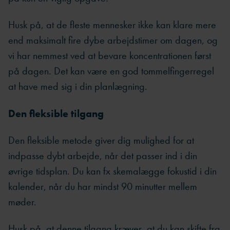
Husk på, at de fleste mennesker ikke kan klare mere
end maksimalt fire dybe arbejdstimer om dagen, og
vi har nemmest ved at bevare koncentrationen først
på dagen. Det kan være en god tommelfingerregel
at have med sig i din planlægning.
Den fleksible tilgang
Den fleksible metode giver dig mulighed for at
indpasse dybt arbejde, når det passer ind i din
øvrige tidsplan. Du kan fx skemalægge fokustid i din
kalender, når du har mindst 90 minutter mellem
møder.
Husk på, at denne tilgang kræver, at du kan skifte fra