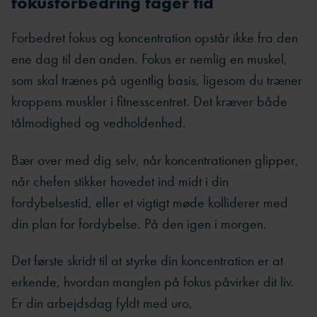
fokusforbedring tager tid
Forbedret fokus og koncentration opstår ikke fra den
ene dag til den anden. Fokus er nemlig en muskel,
som skal trænes på ugentlig basis, ligesom du træner
kroppens muskler i fitnesscentret. Det kræver både
tålmodighed og vedholdenhed.
Bær over med dig selv, når koncentrationen glipper,
når chefen stikker hovedet ind midt i din
fordybelsestid, eller et vigtigt møde kolliderer med
din plan for fordybelse. På den igen i morgen.
Det første skridt til at styrke din koncentration er at
erkende, hvordan manglen på fokus påvirker dit liv.
Er din arbejdsdag fyldt med uro,