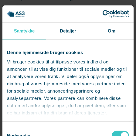
Øv dig i at tage styringen over, hvornår du tjekker
din indbakke – afsæt evt. tidslommer til at gøre dette
et par gange om dagen.
Samtykke
Detaljer
Om
Bryd opgaven ned i mindre dele
Denne hjemmeside bruger cookies
Vi bruger cookies til at tilpasse vores indhold og
Mange af os går helt i stå, når vi står over for en
annoncer, til at vise dig funktioner til sociale medier og til
omfangsrig eller kompleks opgave. Den er ganske
at analysere vores trafik. Vi deler også oplysninger om
enkel for uoverskuelig, og hjernen går i panik:
din brug af vores hjemmeside med vores partnere inden
”Hvordan kommer jeg nogensinde i mål!” Men hvem
for sociale medier, annonceringspartnere og
analysepartnere. Vores partnere kan kombinere disse
siger, at du skal løse hele opgaven nu og her?
data med andre oplysninger, du har givet dem, eller som
de har indsamlet fra din brug af deres tjenester.
Del i stedet elefanten op i mindre bidder og brug en
time hver formiddag på de enkelte delopgaver. Når
S
du nedbryder en stor opgave i mindre dele, falder
Nødvendig