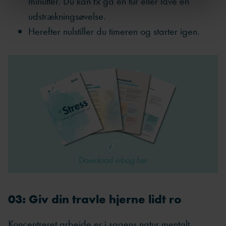
minutter. Du kan fx gå en tur eller lave en
udstrækningsøvelse.
Herefter nulstiller du timeren og starter igen.
03: Giv din travle hjerne lidt ro
Koncentreret arbejde er i sagens natur mentalt