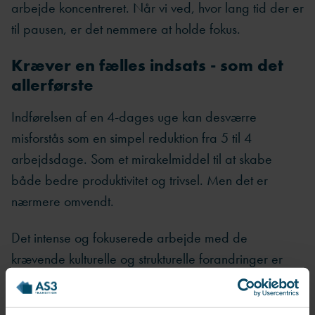
arbejde koncentreret. Når vi ved, hvor lang tid der er
til pausen, er det nemmere at holde fokus.
Kræver en fælles indsats - som det
allerførste
Indførelsen af en 4-dages uge kan desværre
misforstås som en simpel reduktion fra 5 til 4
arbejdsdage. Som et mirakelmiddel til at skabe
både bedre produktivitet og trivsel. Men det er
nærmere omvendt.
Det intense og fokuserede arbejde med de
krævende kulturelle og strukturelle forandringer er
midlet. D
en 4-dages arbejdsuge er
resultatet
af disse
succesfulde tiltag.