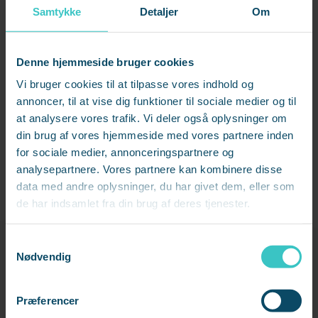
Samtykke
Detaljer
Om
Del denne artikel
Denne hjemmeside bruger cookies
Vi bruger cookies til at tilpasse vores indhold og
Facebook
annoncer, til at vise dig funktioner til sociale medier og til
at analysere vores trafik. Vi deler også oplysninger om
LinkedIn
din brug af vores hjemmeside med vores partnere inden
Send på e-mail
for sociale medier, annonceringspartnere og
analysepartnere. Vores partnere kan kombinere disse
data med andre oplysninger, du har givet dem, eller som
de har indsamlet fra din brug af deres tjenester.
Vil du høre mere
S
Nødvendig
a
m
Udfyld formularen, hvis du ønsker sparring eller har spørgsmål til
t
emnet.
Præferencer
y
Så kontakter jeg dig.