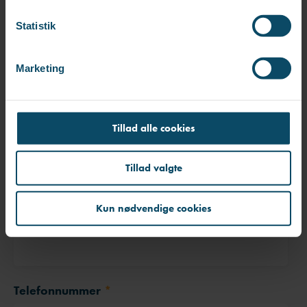
k
k
Statistik
Fornavn
*
e
v
Marketing
a
l
g
Efternavn
*
Tillad alle cookies
Tillad valgte
E-mail
*
Kun nødvendige cookies
Telefonnummer
*