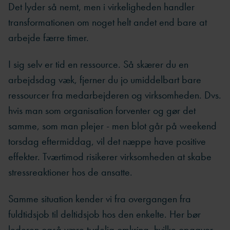
Det lyder så nemt, men i virkeligheden handler
transformationen om noget helt andet end bare at
arbejde færre timer.
I sig selv er tid en ressource. Så skærer du en
arbejdsdag væk, fjerner du jo umiddelbart bare
ressourcer fra medarbejderen og virksomheden. Dvs.
hvis man som organisation forventer og gør det
samme, som man plejer - men blot går på weekend
torsdag eftermiddag, vil det næppe have positive
effekter. Tværtimod risikerer virksomheden at skabe
stressreaktioner hos de ansatte.
Samme situation kender vi fra overgangen fra
fuldtidsjob til deltidsjob hos den enkelte. Her bør
lederen også være tydelig omkring, hvilke opgaver