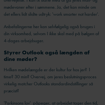
overvejelse. I kan fx starte med at gå jeres mail- og
mødevaner efter i sømmene. Ja, det kan minde om
det ellers lidt slidte udtryk: 'work smarter not harder'.
Anbefalingerne her kan selvfølgelig også bruges i
din virksomhed, selvom I ikke skal med på bølgen af
4-dages arbejdsuger.
Styrer Outlook også længden af
dine møder?
Hvilken mødelængde er der kultur for hos jer? 1
time? 30 min? Overvej, om jeres beslutningsproces
virkelig matcher Outlooks standardindstillinger
så
præcist?
'Parkinsons lov' påpeger, at arbejdet tager den tid,