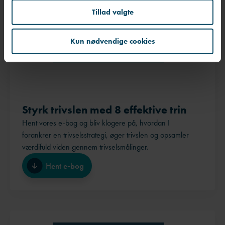
Tillad valgte
Kun nødvendige cookies
Styrk trivslen med 8 effektive trin
Hent vores e-bog og bliv klogere på, hvordan I
forankrer en trivselsstrategi, øger trivslen og opsamler
værdifuld viden gennem trivselsmålinger.
Hent e-bog