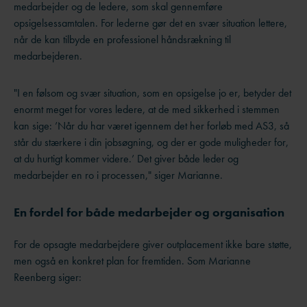
medarbejder og de ledere, som skal gennemføre
opsigelsessamtalen. For lederne gør det en svær situation lettere,
når de kan tilbyde en professionel håndsrækning til
medarbejderen.
"I en følsom og svær situation, som en opsigelse jo er, betyder det
enormt meget for vores ledere, at de med sikkerhed i stemmen
kan sige: ’Når du har været igennem det her forløb med AS3, så
står du stærkere i din jobsøgning, og der er gode muligheder for,
at du hurtigt kommer videre.’ Det giver både leder og
medarbejder en ro i processen," siger Marianne.
En fordel for både medarbejder og organisation
For de opsagte medarbejdere giver outplacement ikke bare støtte,
men også en konkret plan for fremtiden. Som Marianne
Reenberg siger: