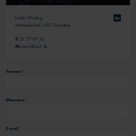
Helle Winding
Markedschef i AS3 Transition
T:
21 77 89 53
M:
hewi@as3.dk
Fornavn
*
Efternavn
*
E-mail
*