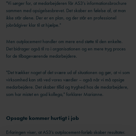
"Vi sørger for, at medarbejderen får AS3’s informationsbrochure
sammen med opsigelsesbrevet. Det skaber en følelse af, at man
ikke står alene. Der er en plan, og der står en professionel
jobrådgiver klar til at hjælpe."
Men outplacement handler om mere end støtte til den enkelte.
Det bidrager også til ro i organisationen og en mere tryg proces
for de tilbageværende medarbejdere.
"Det trækker noget af det svære ud af situationen og gør, at vi som
virksomhed kan stå ved vores værdier – også når vi må opsige
medarbejdere. Det skaber tillid og tryghed hos de medarbejdere,
som har mistet en god kollega," forklarer Marianne.
Opsagte kommer hurtigt i job
Erfaringen viser, at AS3’s outplacement-forløb skaber resultater.