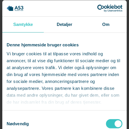
De opsagte medarbejdere finder hurtigt vej tilbage til
arbejdsmarkedet, hvilket er noget, Mekoprint lægger stor vægt
på.
Samtykke
Detaljer
Om
"Vi kan se hen over årene, at vores opsagte medarbejdere
kommer i job, og de gør det hurtigt. Det bekræfter os i, at vi har
Denne hjemmeside bruger cookies
valgt den rigtige samarbejdspartner," forklarer Marianne.
Vi bruger cookies til at tilpasse vores indhold og
annoncer, til at vise dig funktioner til sociale medier og til
Feedback fra tidligere medarbejdere underbygger også værdien
at analysere vores trafik. Vi deler også oplysninger om
af forløbene. "Jeg hører ofte fra tidligere kolleger, at forløbet hos
din brug af vores hjemmeside med vores partnere inden
AS3 har gjort en stor forskel. De føler sig set og taget hånd om og
for sociale medier, annonceringspartnere og
oplever, at de står stærkere i jobsøgningen efterfølgende," siger
analysepartnere. Vores partnere kan kombinere disse
Marianne og tilføjer "Det betyder meget for os, at de går videre
data med andre oplysninger, du har givet dem, eller som
med en positiv oplevelse, selv i en svær situation."
de har indsamlet fra din brug af deres tjenester.
En investering i employer branding
S
Nødvendig
a
Hos Mekoprint er outplacement også en strategisk investering i