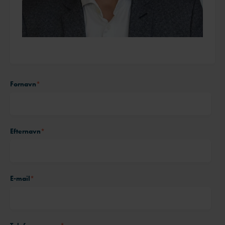
Fornavn
*
Efternavn
*
E-mail
*