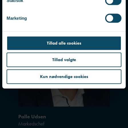
k
Statistik
e
LinkedIn
v
Marketing
a
l
g
Tillad alle cookies
Tillad valgte
Kun nødvendige cookies
Palle Udsen
Markedschef