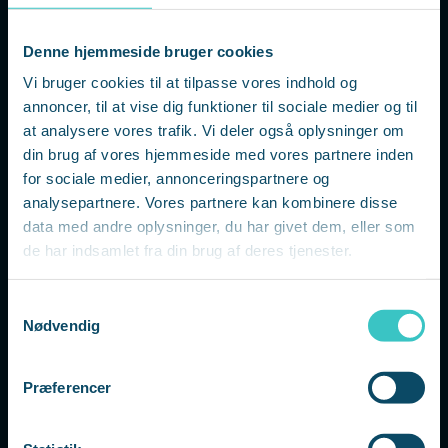
Markedschef
LinkedIn
Denne hjemmeside bruger cookies
Vi bruger cookies til at tilpasse vores indhold og
annoncer, til at vise dig funktioner til sociale medier og til
at analysere vores trafik. Vi deler også oplysninger om
din brug af vores hjemmeside med vores partnere inden
for sociale medier, annonceringspartnere og
analysepartnere. Vores partnere kan kombinere disse
data med andre oplysninger, du har givet dem, eller som
de har indsamlet fra din brug af deres tjenester.
S
Nødvendig
a
m
t
Præferencer
y
Lone Kristensen
k
Markedschef