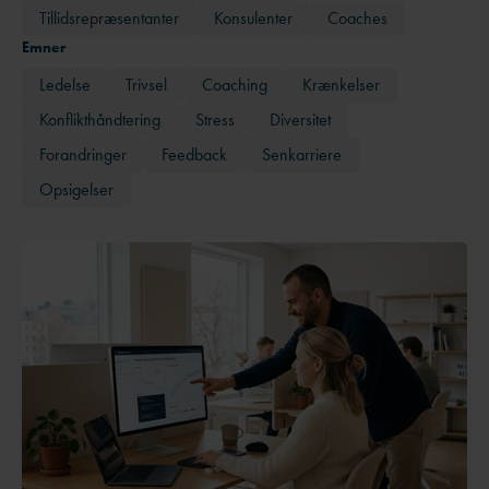
Tillidsrepræsentanter
Konsulenter
Coaches
Emner
Ledelse
Trivsel
Coaching
Krænkelser
Konflikthåndtering
Stress
Diversitet
Forandringer
Feedback
Senkarriere
Opsigelser