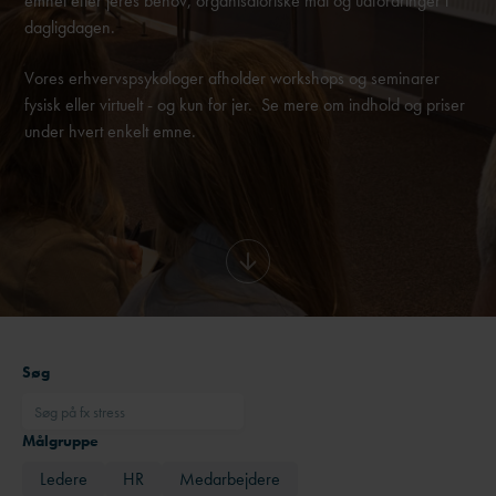
emnet efter jeres behov, organisatoriske mål og udfordringer i
dagligdagen.
Vores erhvervspsykologer afholder workshops og seminarer
fysisk eller virtuelt - og kun for jer. Se mere om indhold og priser
under hvert enkelt emne.
Søg
Målgruppe
Ledere
HR
Medarbejdere