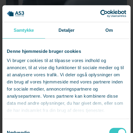
For Ledere og HR
Er du klar til den svære samtale?
Samtykke
Detaljer
Om
Lær, hvordan du vender den svære samtaler om
performance, fremtoning og adfærd til noget positivt -
både for leder og medarbejder.
Denne hjemmeside bruger cookies
Se mere
Vi bruger cookies til at tilpasse vores indhold og
annoncer, til at vise dig funktioner til sociale medier og til
at analysere vores trafik. Vi deler også oplysninger om
din brug af vores hjemmeside med vores partnere inden
for sociale medier, annonceringspartnere og
analysepartnere. Vores partnere kan kombinere disse
data med andre oplysninger, du har givet dem, eller som
de har indsamlet fra din brug af deres tjenester.
S
Nødvendig