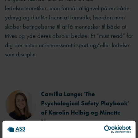
ledelsesteoretiker, men formår alligevel på en både
ydmyg og direkte facon at formidle, hvordan man
skaber betingelserne til at få mennesker til både at
trives og yde deres absolut bedste. Et “must read” for
dig der enten er interesseret i sport og/eller ledelse
som disciplin.
Camilla Lange: 'The
Psychological Safety Playbook'
af Karolin Helbig og Minette
Norman
Her får du 25 bud på, hvordan