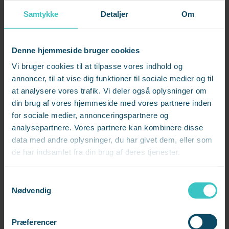
du som leder kan arbejde med
Samtykke
Detaljer
Om
psykologisk tryghed i sit team.
Og ikke nok med det, så
Denne hjemmeside bruger cookies
beskriver forfatterne både
Vi bruger cookies til at tilpasse vores indhold og
hvorfor man som leder bør
annoncer, til at vise dig funktioner til sociale medier og til
afprøve hver af de 25 aktiviteter,
at analysere vores trafik. Vi deler også oplysninger om
din brug af vores hjemmeside med vores partnere inden
og hvordan man kan gøre det.
for sociale medier, annonceringspartnere og
analysepartnere. Vores partnere kan kombinere disse
Endnu en fordel er, at det ikke er en bog, du behøver
data med andre oplysninger, du har givet dem, eller som
at læse fra start til slut – i stedet kan du dykke ned i
de har indsamlet fra din brug af deres tjenester.
lige de aktiviteter, der taler mest til dig.
S
Nødvendig
a
m
t
Præferencer
y