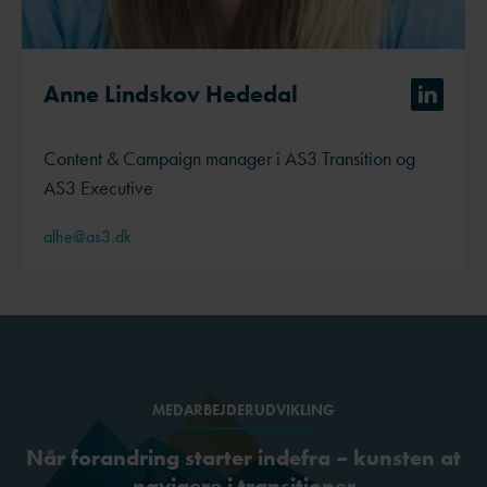
Anne Lindskov Hededal
Content & Campaign manager i AS3 Transition og
AS3 Executive
alhe@as3.dk
MEDARBEJDERUDVIKLING
Når forandring starter indefra – kunsten at
navigere i transitioner