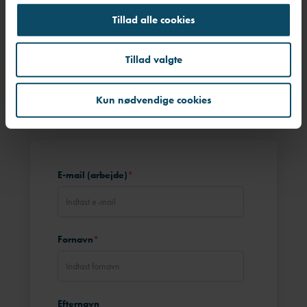
At give dig klare pointer, der styrker din næste beslutning, din
Tillad alle cookies
næste samtale og dit næste skridt frem mod et sundt arbejdsliv.
Ingen varm luft. Bare viden, der virker – leveret af rådgivere og
Tillad valgte
erhvervspsykologer, der hver dag hjælper mennesker og
organisationer sikkert gennem transitioner.
Kun nødvendige cookies
Er du med?
E-mail (arbejde)
*
Fornavn
*
Efternavn