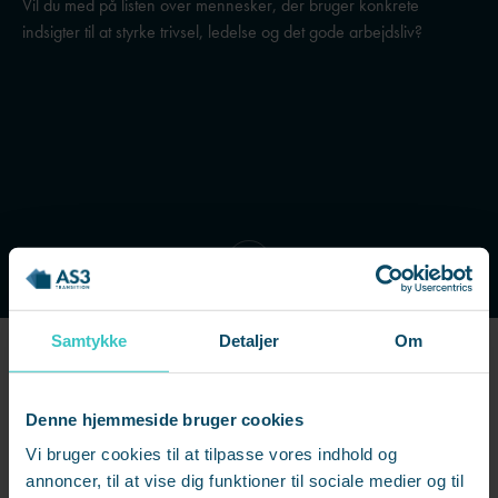
Vil du med på listen over mennesker, der bruger konkrete
indsigter til at styrke trivsel, ledelse og det gode arbejdsliv?
Samtykke
Detaljer
Om
Vores nyhedsbrev er for dig, der vil skabe bedre trivsel, stærkere
Denne hjemmeside bruger cookies
ledelse og sundere arbejdsfællesskaber.
Vi bruger cookies til at tilpasse vores indhold og
Du bliver en del af en voksende gruppe ledere, specialister og
annoncer, til at vise dig funktioner til sociale medier og til