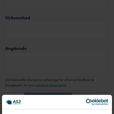
Virksomhed
Angående
AS3 behandler dine personoplysninger for at kunne håndtere din
forespørgsel. Se vores
databeskyttelsespolitik