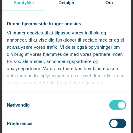
Samtykke
Detaljer
Om
Denne hjemmeside bruger cookies
Vi bruger cookies til at tilpasse vores indhold og
annoncer, til at vise dig funktioner til sociale medier og til
at analysere vores trafik. Vi deler også oplysninger om
din brug af vores hjemmeside med vores partnere inden
for sociale medier, annonceringspartnere og
analysepartnere. Vores partnere kan kombinere disse
data med andre oplysninger, du har givet dem, eller som
de har indsamlet fra din brug af deres tjenester.
S
Nødvendig
a
m
t
Præferencer
y