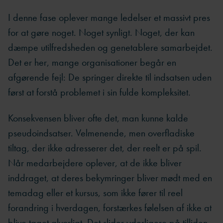
I denne fase oplever mange ledelser et massivt pres
for at gøre noget. Noget synligt. Noget, der kan
dæmpe utilfredsheden og genetablere samarbejdet.
Det er her, mange organisationer begår en
afgørende fejl: De springer direkte til indsatsen uden
først at forstå problemet i sin fulde kompleksitet.
Konsekvensen bliver ofte det, man kunne kalde
pseudoindsatser. Velmenende, men overfladiske
tiltag, der ikke adresserer det, der reelt er på spil.
Når medarbejdere oplever, at de ikke bliver
inddraget, at deres bekymringer bliver mødt med en
temadag eller et kursus, som ikke fører til reel
forandring i hverdagen, forstærkes følelsen af ikke at
blive taget alvorligt. Det slider yderligere på tilliden