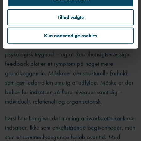
viser sig men også her, at retningen for den videre
Tillad valgte
indsats bliver klarere.
Måske viser det sig, at problemet ikke primært
Kun nødvendige cookies
handler om feedback, men om manglende
psykologisk tryghed – og at den uhensigtsmæssige
feedback blot er et symptom på noget mere
grundlæggende. Måske er der strukturelle forhold,
som gør lederrollen umulig at udfylde. Måske er der
behov for indsatser på flere niveauer samtidig –
individuelt, relationelt og organisatorisk.
Først herefter giver det mening at iværksætte konkrete
indsatser. Ikke som enkeltstående begivenheder, men
som et sammenhængende forløb over tid. Med