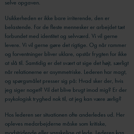
selve opgaven.
Usikkerheden er ikke bare irriterende, den er
belastende. For de fleste mennesker er arbejdet tæt
forbundet med identitet og selvværd. Vi vil gerne
levere. Vi vil gerne gøre det rigtige. Og når rammer
og forventninger bliver uklare, opstår frygten for ikke
at slå til. Samtidig er det svært at sige det højt, særligt
når relationerne er asymmetriske. Lederen har magt,
og spørgsmålet presser sig på: Hvad sker der, hvis
jeg siger noget? Vil det blive brugt imod mig? Er der
psykologisk tryghed nok til, at jeg kan være ærlig?
Hos lederen ser situationen ofte anderledes ud. Her
opleves medarbejderne måske som kritiske,
modstridende eller vanskelige at lede. Lederen kan