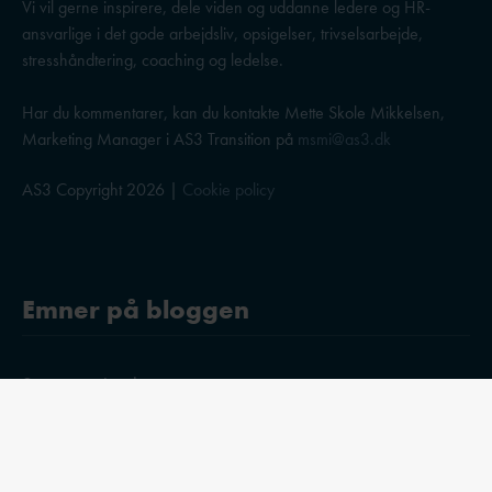
Vi vil gerne inspirere, dele viden og uddanne ledere og HR-
ansvarlige i det gode arbejdsliv, opsigelser, trivselsarbejde,
stresshåndtering, coaching og ledelse.
Har du kommentarer, kan du kontakte Mette Skole Mikkelsen,
Marketing Manager i AS3 Transition på
msmi@as3.dk
AS3 Copyright 2026 |
Cookie policy
Emner på bloggen
Stress og trivsel
Ledelse
Medarbejderudvikling