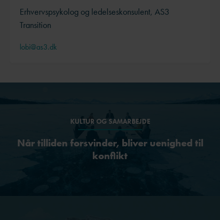
Erhvervspsykolog og ledelseskonsulent, AS3
Transition
lobi@as3.dk
KULTUR OG SAMARBEJDE
Når tilliden forsvinder, bliver uenighed til
konflikt