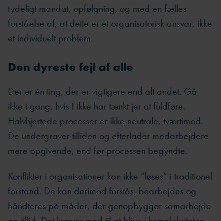
tydeligt mandat, opfølgning, og med en fælles
forståelse af, at dette er et organisatorisk ansvar, ikke
et individuelt problem.
Den dyreste fejl af alle
Der er én ting, der er vigtigere end alt andet. Gå
ikke i gang, hvis I ikke har tænkt jer at fuldføre.
Halvhjertede processer er ikke neutrale, tværtimod.
De undergraver tilliden og efterlader medarbejdere
mere opgivende, end før processen begyndte.
Konflikter i organisationer kan ikke “løses” i traditionel
forstand. De kan derimod forstås, bearbejdes og
håndteres på måder, der genopbygger samarbejde
og tillid. Det kræver mod til at blive i kompleksiteten.