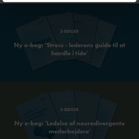
E-BØGER
Ny e-bog: 'Stress - lederens guide til at
handle i tide'
E-BØGER
Ny e-bog: 'Ledelse af neurodivergente
medarbejdere'