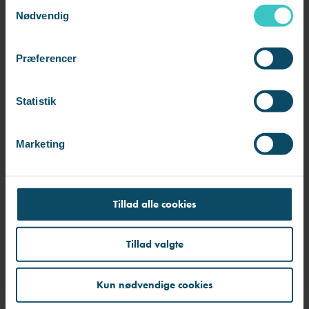
S
Nødvendig
a
m
t
Præferencer
y
k
k
Statistik
e
v
Marketing
a
l
Anne Lindskov Hededal
g
Tillad alle cookies
Content & Campaign manager i AS3 Transition og
AS3 Executive
Tillad valgte
alhe@as3.dk
Kun nødvendige cookies