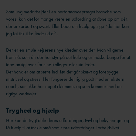
Som ung medarbejder i en performancepræget branche som
vores, kan det for mange være en udfordring at åbne op om dét,
der er sårbart og svært. Eller bede om hjælp og sige “det her kan
jeg faktisk ikke finde ud af”.
Der er en smule kejserens nye klæder over det. Man vil gerne
fremstå, som én der har styr på det hele og er måske bange for at
tabe ansigt over for sine kolleger eller sin leder.
Det handler om at sætte ind, før det går skævt og forebygge
mistrivsel og stress. Her fungerer det rigtig godt med en ekstern
coach, som ikke har noget i klemme, og som kommer med de
rigtige værktøjer.
Tryghed og hjælp
Her kan de trygt dele deres udfordringer, tvivl og bekymringer og
få hjælp til at tackle små som store udfordringer i arbejdslivet.