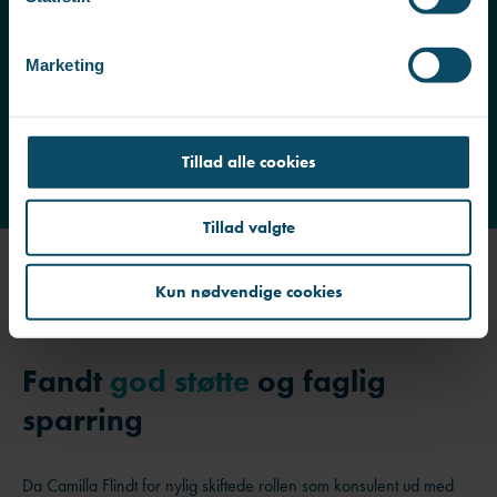
e
v
Marketing
a
l
g
Tillad alle cookies
Tillad valgte
Kun nødvendige cookies
Fandt
god støtte
og faglig
sparring
Da Camilla Flindt for nylig skiftede rollen som konsulent ud med