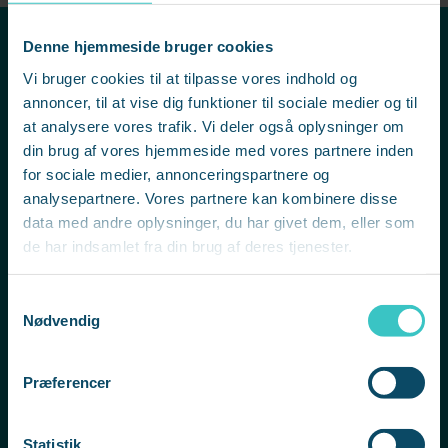
Denne hjemmeside bruger cookies
Vi bruger cookies til at tilpasse vores indhold og
Når jeg har været i tvivl eller usikker, har min coach
annoncer, til at vise dig funktioner til sociale medier og til
været god til at stille spørgsmål, der får mig til at se
at analysere vores trafik. Vi deler også oplysninger om
på tingene på en nye måder. Det gør, at jeg bedre
din brug af vores hjemmeside med vores partnere inden
og hurtigere finder frem til de gode løsninger.
for sociale medier, annonceringspartnere og
analysepartnere. Vores partnere kan kombinere disse
Camilla Flindt
data med andre oplysninger, du har givet dem, eller som
Business Operation Administrator, Wavemaker
de har indsamlet fra din brug af deres tjenester.
S
Nødvendig
a
m
t
Præferencer
y
k
k
Statistik