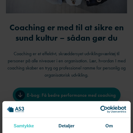
Coaching er med til at sikre en
sund kultur – sådan gør du
Coaching er et effektivt, skræddersyet udviklingsværktøj til
personer på alle niveauer i en organisation. Lær, hvordan I med
coaching skaber en tryg og professionel ramme for personlig og
organisatorisk udvikling.
E-bog: Få bedre performance med coaching
Samtykke
Detaljer
Om