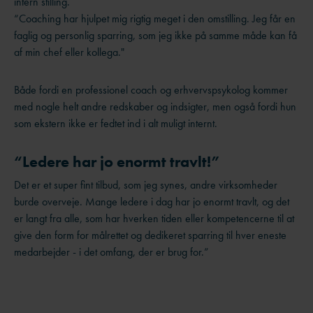
intern stilling.
“Coaching har hjulpet mig rigtig meget i den omstilling. Jeg får en
faglig og personlig sparring, som jeg ikke på samme måde kan få
af min chef eller kollega."
Både fordi en professionel coach og erhvervspsykolog kommer
med nogle helt andre redskaber og indsigter, men også fordi hun
som ekstern ikke er fedtet ind i alt muligt internt.
“Ledere har jo enormt travlt!”
Det er et super fint tilbud, som jeg synes, andre virksomheder
burde overveje. Mange ledere i dag har jo enormt travlt, og det
er langt fra alle, som har hverken tiden eller kompetencerne til at
give den form for målrettet og dedikeret sparring til hver eneste
medarbejder - i det omfang, der er brug for.”