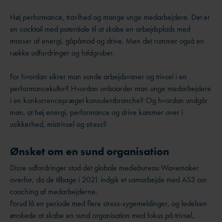
Høj performance, travlhed og mange unge medarbejdere. Det er
en cocktail med potentiale til at skabe en arbejdsplads med
masser af energi, gåpåmod og drive. Men det rummer også en
række udfordringer og faldgruber.
For hvordan sikrer man sunde arbejdsvaner og trivsel i en
performancekultur? Hvordan onboarder man unge medarbejdere
i en konkurrencepræget konsulentbranche? Og hvordan undgår
man, at høj energi, performance og drive kammer over i
usikkerhed, mistrivsel og stress?
Ønsket om en sund organisation
Disse udfordringer stod det globale mediebureau Wavemaker
overfor, da de tilbage i 2021 indgik et samarbejde med AS3 om
coaching af medarbejderne.
Forud lå en periode med flere stress-sygemeldinger, og ledelsen
ønskede at skabe en sund organisation med fokus på trivsel,