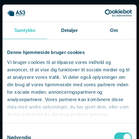
Mød underviserne
Samtykke
Detaljer
Om
Denne hjemmeside bruger cookies
Vi bruger cookies til at tilpasse vores indhold og
annoncer, til at vise dig funktioner til sociale medier og til
at analysere vores trafik. Vi deler også oplysninger om
din brug af vores hjemmeside med vores partnere inden
for sociale medier, annonceringspartnere og
analysepartnere. Vores partnere kan kombinere disse
data med andre oplysninger, du har givet dem, eller som
de har indsamlet fra din brug af deres tjenester.
S
Lisbeth Bygsø-Petersen
Nødvendig
a