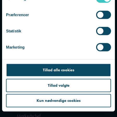
Direktør & Partner, AS3 BtB A/S
m
LinkedIn
t
Præferencer
y
k
k
Statistik
e
v
Marketing
a
l
g
Tillad alle cookies
Tillad valgte
Kun nødvendige cookies
Palle Udsen
Markedschef